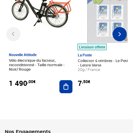
Livraison offerte
Nouvelle Attitude
La Poste
Vélo électrique du facteur,
Collector 4 timbres - Le Petit P
reconditionné - Taille normale -
- Lettre Verte
Noir/ Rouge
20g / France
1 490
7
,00€
,50€
Ajouter au panier
Nos Engagements