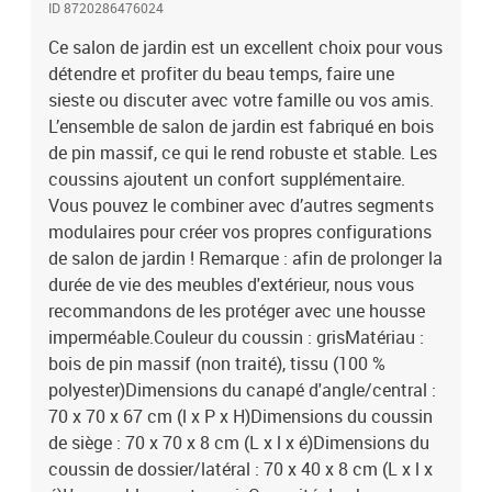
ID 8720286476024
: 110 kgLa livraison contient :6 x canapé d'angle1 x canapé
central7 x coussin de siège13 x coussin de dossier/latéral
Ce salon de jardin est un excellent choix pour vous
détendre et profiter du beau temps, faire une
sieste ou discuter avec votre famille ou vos amis.
L’ensemble de salon de jardin est fabriqué en bois
de pin massif, ce qui le rend robuste et stable. Les
coussins ajoutent un confort supplémentaire.
Vous pouvez le combiner avec d’autres segments
modulaires pour créer vos propres configurations
de salon de jardin ! Remarque : afin de prolonger la
durée de vie des meubles d'extérieur, nous vous
recommandons de les protéger avec une housse
imperméable.Couleur du coussin : grisMatériau :
bois de pin massif (non traité), tissu (100 %
polyester)Dimensions du canapé d'angle/central :
70 x 70 x 67 cm (l x P x H)Dimensions du coussin
de siège : 70 x 70 x 8 cm (L x l x é)Dimensions du
coussin de dossier/latéral : 70 x 40 x 8 cm (L x l x