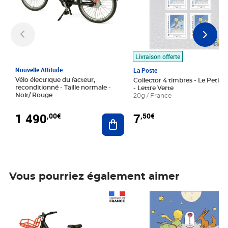
Livraison offerte
Nouvelle Attitude
La Poste
Vélo électrique du facteur,
Collector 4 timbres - Le Petit P
reconditionné - Taille normale -
- Lettre Verte
Noir/ Rouge
20g / France
1 490
7
,00€
,50€
Ajouter au panier
Vous pourriez également aimer
Prix 1 490,00€
Prix 7,50€