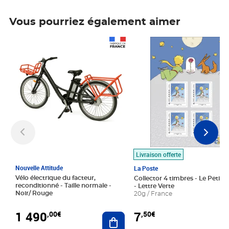
Vous pourriez également aimer
Prix 1 490,00€
Prix 7,50€
Livraison offerte
Nouvelle Attitude
La Poste
Vélo électrique du facteur,
Collector 4 timbres - Le Petit P
reconditionné - Taille normale -
- Lettre Verte
Noir/ Rouge
20g / France
1 490
7
,00€
,50€
Ajouter au panier