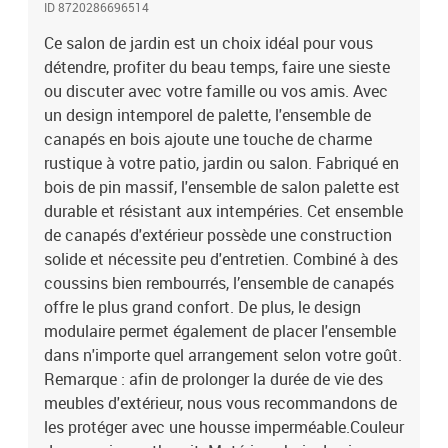
ID 8720286696514
massif (non traité)Matériau du coussin : tissu (100 %
polyester)Dimensions du canapé d'angle/central : 70 x 70 x 67 cm
Ce salon de jardin est un choix idéal pour vous
(l x P x H)Dimensions de la table : 70 x 70 x 30 cm (l x P x
détendre, profiter du beau temps, faire une sieste
H)Épaisseur du coussin : 8 cmL'assemblage est requisCapacité de
ou discuter avec votre famille ou vos amis. Avec
charge maximale (par siège) : 110 kgLa livraison contient :2 x
un design intemporel de palette, l'ensemble de
canapé d'angle4 x canapé central1 x table6 x coussin de siège8 x
canapés en bois ajoute une touche de charme
coussin de dossier/latéral
rustique à votre patio, jardin ou salon. Fabriqué en
bois de pin massif, l'ensemble de salon palette est
durable et résistant aux intempéries. Cet ensemble
de canapés d'extérieur possède une construction
solide et nécessite peu d'entretien. Combiné à des
coussins bien rembourrés, l’ensemble de canapés
offre le plus grand confort. De plus, le design
modulaire permet également de placer l'ensemble
dans n'importe quel arrangement selon votre goût.
Remarque : afin de prolonger la durée de vie des
meubles d'extérieur, nous vous recommandons de
les protéger avec une housse imperméable.Couleur