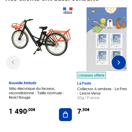
Prix 1 490,00€
Prix 7,50€
Livraison offerte
Nouvelle Attitude
La Poste
Vélo électrique du facteur,
Collector 4 timbres - Le Petit P
reconditionné - Taille normale -
- Lettre Verte
Noir/ Rouge
20g / France
1 490
7
,00€
,50€
Ajouter au panier