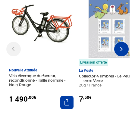
Livraison offerte
Nouvelle Attitude
La Poste
Vélo électrique du facteur,
Collector 4 timbres - Le Petit P
reconditionné - Taille normale -
- Lettre Verte
Noir/ Rouge
20g / France
1 490
7
,00€
,50€
Ajouter au panier