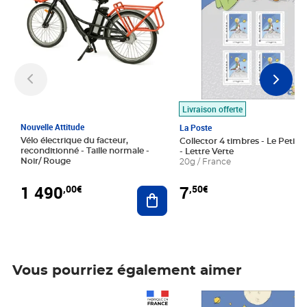
Livraison offerte
Nouvelle Attitude
La Poste
Vélo électrique du facteur,
Collector 4 timbres - Le Petit P
reconditionné - Taille normale -
- Lettre Verte
Noir/ Rouge
20g / France
1 490
7
,00€
,50€
Ajouter au panier
Vous pourriez également aimer
Prix 1 490,00€
Prix 7,50€