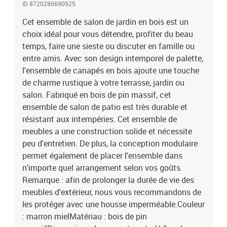
ID 8720286690925
table/du repose-pied : 63,5 x 63,5 x 28,5 cm (L x l x H)L'assemblage
est requisLa livraison contient :2 x canapé d'angle2 x canapé
Cet ensemble de salon de jardin en bois est un
central2 x table/repose-pied
choix idéal pour vous détendre, profiter du beau
temps, faire une sieste ou discuter en famille ou
entre amis. Avec son design intemporel de palette,
l'ensemble de canapés en bois ajoute une touche
de charme rustique à votre terrasse, jardin ou
salon. Fabriqué en bois de pin massif, cet
ensemble de salon de patio est très durable et
résistant aux intempéries. Cet ensemble de
meubles a une construction solide et nécessite
peu d'entretien. De plus, la conception modulaire
permet également de placer l'ensemble dans
n'importe quel arrangement selon vos goûts.
Remarque : afin de prolonger la durée de vie des
meubles d'extérieur, nous vous recommandons de
les protéger avec une housse imperméable.Couleur
: marron mielMatériau : bois de pin