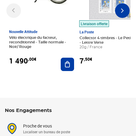
Livraison offerte
Nouvelle Attitude
La Poste
Vélo électrique du facteur,
Collector 4 timbres - Le Petit P
reconditionné - Taille normale -
- Lettre Verte
Noir/ Rouge
20g / France
1 490
7
,00€
,50€
Ajouter au panier
Nos Engagements
Proche de vous
Localiser un bureau de poste