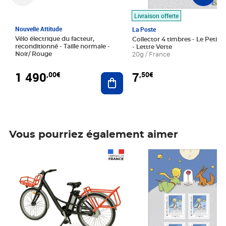
Livraison offerte
Nouvelle Attitude
La Poste
Vélo électrique du facteur,
Collector 4 timbres - Le Petit P
reconditionné - Taille normale -
- Lettre Verte
Noir/ Rouge
20g / France
1 490
7
,00€
,50€
Ajouter au panier
Vous pourriez également aimer
Prix 1 490,00€
Prix 7,50€