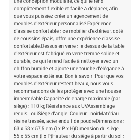
une conception modulaire, ce qui le rend
mousseMatériau de remplissage du coussin de dossier : fibre de
complètement flexible et facile à déplacer, afin
cotonDimensions du coussin de siège : 55/63 x 55 x 3 cm (l x P x
que vous puissiez créer un agencement de
é)Dimensions du coussin de dossier (L) : 68 x 37 cm (l x
meubles d'extérieur personnalisé.Expérience
P)Dimensions du coussin de dossier (S) : 45 x 37 cm (l x P) La
livraison contient :4 x siège d'angle1 x siège central1 x table
d'assise confortable : ce mobilier d'extérieur, doté
basse5 x coussin de siège9 x coussin de dossier
de coussins épais, offre une expérience d'assise
confortable.Dessus en verre : le dessus de la table
d'extérieur est fabriqué en verre trempé solide et
durable, ce qui le rend facile à nettoyer avec un
chiffon humide et ajoute une touche d'élégance à
votre espace extérieur. Bon à savoir :Pour que vos
meubles d'extérieur restent beaux, nous vous
recommandons de les protéger avec une housse
imperméable.Capacité de charge maximale (par
siège) : 110 kgRésistance aux UVAssemblage
requis : ouiSiège d'angle :Couleur : noirMatériau :
résine tressée, acier enduit de poudreDimensions :
63 x 63 x 57,5 cm (l x P x H)Dimension du siège :
55 x 55 cm (l x P)Hauteur du siège à partir du sol :