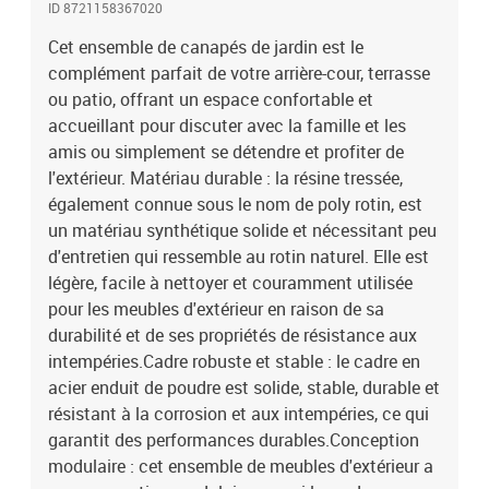
ID 8721158367020
vous puissiez créer un agencement de meubles d'extérieur
personnalisé.Expérience d'assise confortable : ce mobilier
Cet ensemble de canapés de jardin est le
d'extérieur, doté de coussins épais, offre une expérience d'assise
complément parfait de votre arrière-cour, terrasse
confortable.Dessus en verre : le dessus de la table d'extérieur est
ou patio, offrant un espace confortable et
fabriqué en verre trempé solide et durable, ce qui le rend facile à
accueillant pour discuter avec la famille et les
nettoyer avec un chiffon humide et ajoute une touche d'élégance à
amis ou simplement se détendre et profiter de
votre espace extérieur. Bon à savoir :Pour que vos meubles
l'extérieur. Matériau durable : la résine tressée,
d'extérieur restent beaux, nous vous recommandons de les
également connue sous le nom de poly rotin, est
protéger avec une housse imperméable.Capacité de charge
maximale (par siège) : 110 kgRésistance aux UVAssemblage
un matériau synthétique solide et nécessitant peu
requis : ouiSiège d'angle :Couleur : noirMatériau : résine tressée,
d'entretien qui ressemble au rotin naturel. Elle est
acier enduit de poudreDimensions : 63 x 63 x 57,5 cm (l x P x
légère, facile à nettoyer et couramment utilisée
H)Dimension du siège : 55 x 55 cm (l x P)Hauteur du siège à partir
pour les meubles d'extérieur en raison de sa
du sol : 31 cmSiège central :Couleur : noirMatériau : résine tressée,
durabilité et de ses propriétés de résistance aux
acier enduit de poudreDimensions : 63 x 63 x 57,5 cm (l x P x
intempéries.Cadre robuste et stable : le cadre en
H)Taille du siège : 63 x 55 cm (l x P)Hauteur du siège à partir du sol
acier enduit de poudre est solide, stable, durable et
: 31 cmPieds réglablesTable basse:Couleur : noirMatériau : résine
tressée, acier enduit de poudre, verre trempéDimensions : 78 x 53 x
résistant à la corrosion et aux intempéries, ce qui
29,5 cm (l x P x H)Épaisseur du verre : 4 mmPieds
garantit des performances durables.Conception
réglablesCoussin :Couleur : noirMatériau de la couverture : tissu
modulaire : cet ensemble de meubles d'extérieur a
(100 % polyester)Matériau de remplissage du coussin de siège :