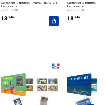
Carnet de 12 timbres - Maman dans l'art -
Carnet de 12 timbres - Le bl
Lettre verte
Lettre verte
20g / France
20g / France
18
18
,24€
,24€
r au panier
Ajouter au panier
Prix 18,24€
Prix 18,24€