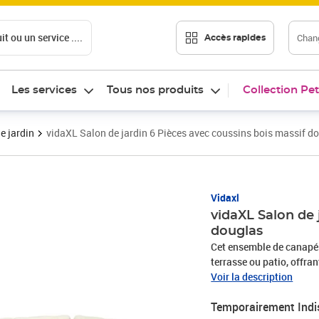
t ou un service ....
Chang
Accès rapides
Les services
Tous nos produits
Collection Pet
e jardin
vidaXL Salon de jardin 6 Pièces avec coussins bois massif d
Vidaxl
vidaXL Salon de 
douglas
Cet ensemble de canapés 
terrasse ou patio, offra
famille et les amis ou simpl
Voir la description
douglas massif : le bois
Temporairement Indi
bien pour l'extérieur. L