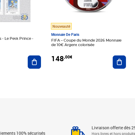
Nouveauté
Monnaie De Paris
 - Le Petit Prince -
FIFA – Coupe du Monde 2026 Monnaie
de 10€ Argent colorisée
148
,00€
Ajouter au panier
Ajoute
Livraison offerte dès 2
iements 100% sécurisés
Hors livres et hors produit