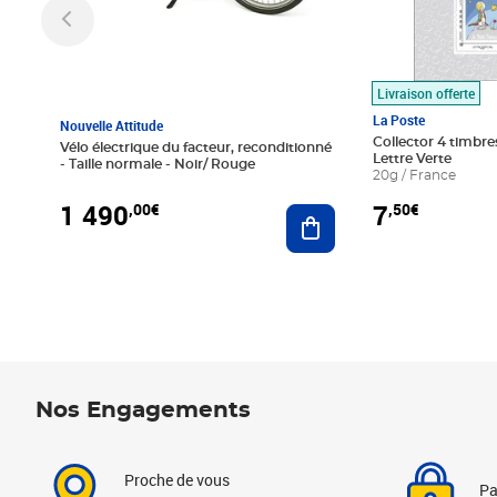
Livraison offerte
La Poste
Nouvelle Attitude
Collector 4 timbres
Vélo électrique du facteur, reconditionné
Lettre Verte
- Taille normale - Noir/ Rouge
20g / France
1 490
7
,00€
,50€
Ajouter au panier
Nos Engagements
Proche de vous
Pa