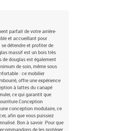
t parfait de votre arrière-
able et accueillant pour
 se détendre et profiter de
glas massif est un bois très
ois de douglas est également
 minimum de soin, même sous
fortable : ce mobilier
embourré, offre une expérience
ception à lattes du canapé
uler, ce qui garantit que
pourriture.Conception
a une conception modulaire, ce
cer, afin que vous puissiez
nalisé. Bon à savoir :Pour que
 recommandons de les protéger