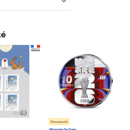
té
Prix 148,00€
Nouveauté
Monnaie De Paris