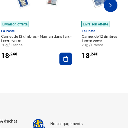
Livraison offerte
Livraison offerte
La Poste
La Poste
Carnet de 12 timbres - Maman dans l'art -
Carnet de 12 timbres - Le bl
Lettre verte
Lettre verte
20g / France
20g / France
18
18
,24€
,24€
r au panier
Ajouter au panier
5€ d'achat
Nos engagements
s