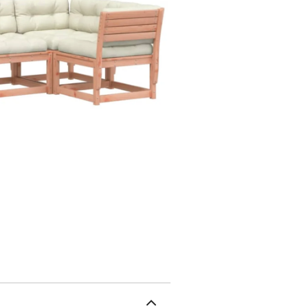
travaillé avec un minim
d'assise confortable : ce
rembourré, offre une exp
conception à lattes du c
ce qui garantit que l'ass
pourriture.Conception m
conception modulaire, ce
que vous puissiez créer
savoir :Pour que vos me
les protéger avec une h
110 kgAssemblage requis
massif (non traité)Dimen
63,5 x 63,5 cm (l x P)Ha
cmCanapé d'angle :Matér
73 x 78 cm (l x P x H)Ha
63,5 x 63,5 cm (l x P)Re
traité)Dimensions : 63,5
(l x P)Coussin :Couleur 
polyester)Matériau de r
60 x 60 x 12 cm (L x l x 
é)La livraison contient 
pied8 x coussin de dossi