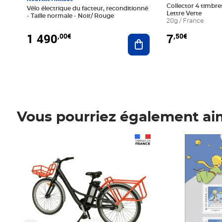
Collector 4 timbres
Vélo électrique du facteur, reconditionné
Lettre Verte
- Taille normale - Noir/ Rouge
20g / France
1 490
7
,00€
,50€
Ajouter au panier
Vous pourriez également ai
Prix 1 490,00€
Prix 7,50€