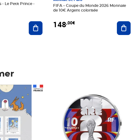
 - Le Petit Prince -
FIFA – Coupe du Monde 2026 Monnaie
de 10€ Argent colorisée
148
,00€
Ajouter au panier
Ajoute
mer
Prix 148,00€