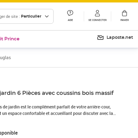
er de site :
Particulier
AIDE
SE CONNECTER
PANIER
Laposte.net
it Prince
ouglas
jardin 6 Pièces avec coussins bois massif
de jardin est le complément parfait de votre arrière-cour,
nt un espace confortable et accueillant pour discuter avec la
ement se détendre et profiter de l'extérieur. Bois de
 de douglas massif est un bois très durable qui fonctionne
sponible
e bois de douglas est également suffisamment solide pour être