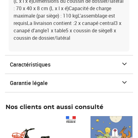
(L x l x é)Dimensions du coussin de dossier/latéral
: 70 x 40 x 8 cm (L x l x é)Capacité de charge
maximale (par siège) : 110 kgL'assemblage est
requisLa livraison contient :2 x canapé central3 x
canapé d'angle1 x table5 x coussin de siège8 x
coussin de dossier/latéral
Caractéristiques
Garantie légale
Nos clients ont aussi consulté
Prix 1 490,00€
Prix 7,50€