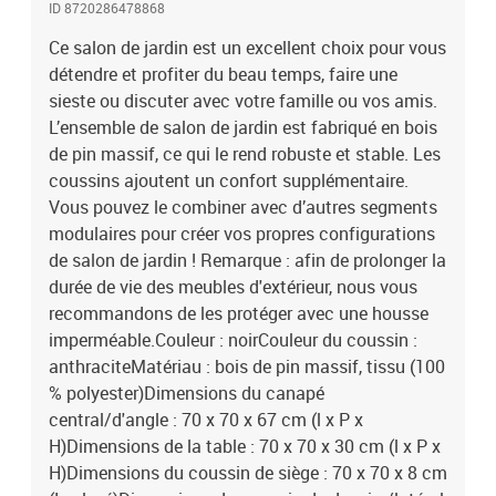
ID 8720286478868
é)Capacité de charge maximale (par siège) : 110 kgL'assemblage
est requisLa livraison contient :2 x canapé central3 x canapé
Ce salon de jardin est un excellent choix pour vous
d'angle1 x table5 x coussin de siège8 x coussin de dossier/latéral
détendre et profiter du beau temps, faire une
sieste ou discuter avec votre famille ou vos amis.
L’ensemble de salon de jardin est fabriqué en bois
de pin massif, ce qui le rend robuste et stable. Les
coussins ajoutent un confort supplémentaire.
Vous pouvez le combiner avec d’autres segments
modulaires pour créer vos propres configurations
de salon de jardin ! Remarque : afin de prolonger la
durée de vie des meubles d'extérieur, nous vous
recommandons de les protéger avec une housse
imperméable.Couleur : noirCouleur du coussin :
anthraciteMatériau : bois de pin massif, tissu (100
% polyester)Dimensions du canapé
central/d'angle : 70 x 70 x 67 cm (l x P x
H)Dimensions de la table : 70 x 70 x 30 cm (l x P x
H)Dimensions du coussin de siège : 70 x 70 x 8 cm