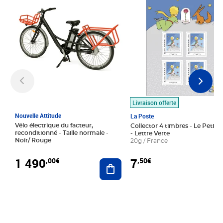
Livraison offerte
Nouvelle Attitude
La Poste
Vélo électrique du facteur,
Collector 4 timbres - Le Petit P
reconditionné - Taille normale -
- Lettre Verte
Noir/ Rouge
20g / France
1 490
7
,00€
,50€
Ajouter au panier