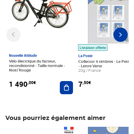
Livraison offerte
Nouvelle Attitude
La Poste
Vélo électrique du facteur,
Collector 4 timbres - Le Petit P
reconditionné - Taille normale -
- Lettre Verte
Noir/ Rouge
20g / France
1 490
7
,00€
,50€
Ajouter au panier
Vous pourriez également aimer
Prix 1 490,00€
Prix 7,50€