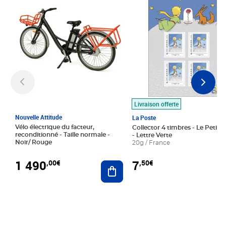
Livraison offerte
Nouvelle Attitude
La Poste
Vélo électrique du facteur,
Collector 4 timbres - Le Petit P
reconditionné - Taille normale -
- Lettre Verte
Noir/ Rouge
20g / France
1 490
7
,00€
,50€
Ajouter au panier