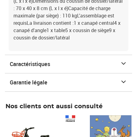
(L x l x é)Dimensions du coussin de dossier/latéral
: 70 x 40 x 8 cm (L x l x é)Capacité de charge
maximale (par siège) : 110 kgL'assemblage est
requisLa livraison contient :1 x canapé central4 x
canapé d'angle1 x table5 x coussin de siège9 x
coussin de dossier/latéral
Caractéristiques
Garantie légale
Nos clients ont aussi consulté
Prix 1 490,00€
Prix 7,50€