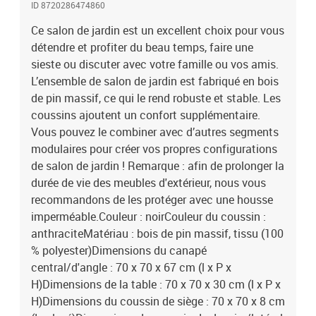
ID 8720286474860
é)Capacité de charge maximale (par siège) : 110 kgL'assemblage
est requisLa livraison contient :1 x canapé central4 x canapé
Ce salon de jardin est un excellent choix pour vous
d'angle1 x table5 x coussin de siège9 x coussin de dossier/latéral
détendre et profiter du beau temps, faire une
sieste ou discuter avec votre famille ou vos amis.
L’ensemble de salon de jardin est fabriqué en bois
de pin massif, ce qui le rend robuste et stable. Les
coussins ajoutent un confort supplémentaire.
Vous pouvez le combiner avec d’autres segments
modulaires pour créer vos propres configurations
de salon de jardin ! Remarque : afin de prolonger la
durée de vie des meubles d'extérieur, nous vous
recommandons de les protéger avec une housse
imperméable.Couleur : noirCouleur du coussin :
anthraciteMatériau : bois de pin massif, tissu (100
% polyester)Dimensions du canapé
central/d'angle : 70 x 70 x 67 cm (l x P x
H)Dimensions de la table : 70 x 70 x 30 cm (l x P x
H)Dimensions du coussin de siège : 70 x 70 x 8 cm