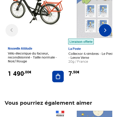
Livraison offerte
Nouvelle Attitude
La Poste
Vélo électrique du facteur,
Collector 4 timbres - Le Petit P
reconditionné - Taille normale -
- Lettre Verte
Noir/ Rouge
20g / France
1 490
7
,00€
,50€
Ajouter au panier
Vous pourriez également aimer
Prix 1 490,00€
Prix 7,50€