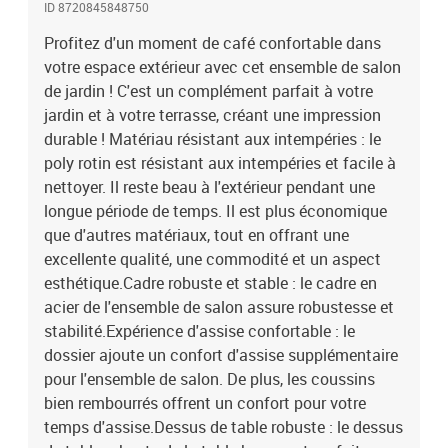
ID 8720845848750
vases, des bols de fruits ou d'autres objets décoratifs.Conception
modulaire : l'ensemble de salon de jardin est flexible et facile à
Profitez d'un moment de café confortable dans
déplacer, vous pouvez donc le combiner avec d'autres segments
votre espace extérieur avec cet ensemble de salon
modulaires de la boutique en ligne pour créer vos propres
de jardin ! C'est un complément parfait à votre
configurations personnelles de salon de jardin ! Remarque :Pour
jardin et à votre terrasse, créant une impression
que vos meubles d'extérieur restent beaux, nous vous
durable ! Matériau résistant aux intempéries : le
recommandons de les protéger avec une housse
poly rotin est résistant aux intempéries et facile à
imperméable.Canapé d'angle :Couleur : anthraciteMatériau :
nettoyer. Il reste beau à l'extérieur pendant une
résine tressée, acier enduit de poudre, textilèneDimensions : 72 x
72 x 66 cm (l x P x H)Largeur du siège : 70 cmProfondeur du siège :
longue période de temps. Il est plus économique
70 cmCapacité de charge maximale : 110 kgCanapé central
que d'autres matériaux, tout en offrant une
:Couleur : anthraciteMatériau : résine tressée, acier enduit de
excellente qualité, une commodité et un aspect
poudre, textilèneDimensions : 72 x 70 x 66 cm (L x l x H)Largeur du
esthétique.Cadre robuste et stable : le cadre en
siège : 70 cmProfondeur du siège : 70 cmCapacité de charge
acier de l'ensemble de salon assure robustesse et
maximale : 110 kgTable :Couleur : anthraciteMatériau : résine
stabilité.Expérience d'assise confortable : le
tressée, acier enduit de poudreDimensions : 70 x 70 x 34 cm (l x P x
dossier ajoute un confort d'assise supplémentaire
H)Capacité de charge maximale : 110 kgRepose-pied :Couleur :
anthraciteMatériau : résine tressée, acier enduit de poudre,
pour l'ensemble de salon. De plus, les coussins
textilèneDimensions : 70 x 70 x 34 cm (l x P x H)Capacité de charge
bien rembourrés offrent un confort pour votre
maximale : 110 kgCoussin :Couleur du coussin : beigeMatériau :
temps d'assise.Dessus de table robuste : le dessus
tissu (100 % polyester)Matériau de remplissage du coussin de