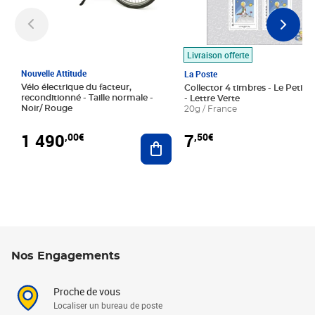
Livraison offerte
Nouvelle Attitude
La Poste
Vélo électrique du facteur,
Collector 4 timbres - Le Petit P
reconditionné - Taille normale -
- Lettre Verte
Noir/ Rouge
20g / France
1 490
7
,00€
,50€
Ajouter au panier
Nos Engagements
Proche de vous
Localiser un bureau de poste