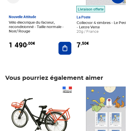
Livraison offerte
Nouvelle Attitude
La Poste
Vélo électrique du facteur,
Collector 4 timbres - Le Petit P
reconditionné - Taille normale -
- Lettre Verte
Noir/ Rouge
20g / France
1 490
7
,00€
,50€
Ajouter au panier
Vous pourriez également aimer
Prix 1 490,00€
Prix 7,50€