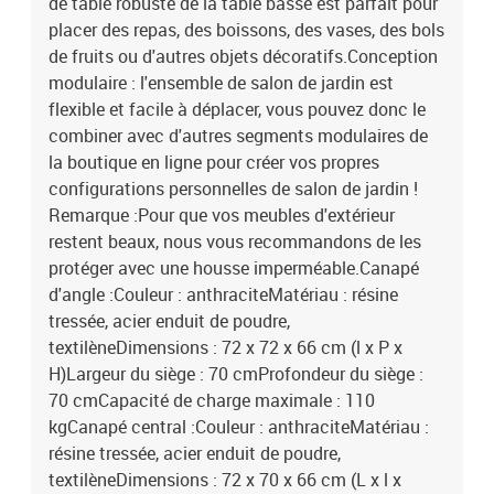
de table robuste de la table basse est parfait pour
siège : mousseMatériau de remplissage du coussin de dossier :
placer des repas, des boissons, des vases, des bols
coton PPDimensions du coussin de siège : 70 x 70 x 5 cm (l x P x
de fruits ou d'autres objets décoratifs.Conception
é)Dimensions du coussin de dossier : 69 x 41 cm (L x l) / 54 x 41
modulaire : l'ensemble de salon de jardin est
cm (L x l)L'assemblage est requisLa livraison contient :2 x canapé
d'angle5 x coussin de siège6 x coussin de dossier2 x canapé
flexible et facile à déplacer, vous pouvez donc le
central1 x repose-pied1 x table
combiner avec d'autres segments modulaires de
la boutique en ligne pour créer vos propres
configurations personnelles de salon de jardin !
Remarque :Pour que vos meubles d'extérieur
restent beaux, nous vous recommandons de les
protéger avec une housse imperméable.Canapé
d'angle :Couleur : anthraciteMatériau : résine
tressée, acier enduit de poudre,
textilèneDimensions : 72 x 72 x 66 cm (l x P x
H)Largeur du siège : 70 cmProfondeur du siège :
70 cmCapacité de charge maximale : 110
kgCanapé central :Couleur : anthraciteMatériau :
résine tressée, acier enduit de poudre,
textilèneDimensions : 72 x 70 x 66 cm (L x l x