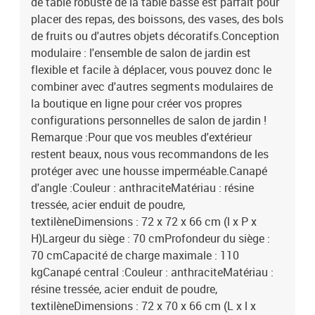
de table robuste de la table basse est parfait pour
du coussin de siège : mousseMatériau de remplissage du coussin
placer des repas, des boissons, des vases, des bols
de dossier : coton PP Dimensions du coussin de siège : 70 x 70 x 5
de fruits ou d'autres objets décoratifs.Conception
cm (l x P x é)Dimensions du coussin de dossier : 69 x 41 cm (L x l) /
modulaire : l'ensemble de salon de jardin est
54 x 41 cm (L x l)L'assemblage est requisLa livraison contient :1 x
canapé d'angle5 x coussin de siège5 x coussin de dossier3 x
flexible et facile à déplacer, vous pouvez donc le
canapé central1 x repose-pied1 x table
combiner avec d'autres segments modulaires de
la boutique en ligne pour créer vos propres
configurations personnelles de salon de jardin !
Remarque :Pour que vos meubles d'extérieur
restent beaux, nous vous recommandons de les
protéger avec une housse imperméable.Canapé
d'angle :Couleur : anthraciteMatériau : résine
tressée, acier enduit de poudre,
textilèneDimensions : 72 x 72 x 66 cm (l x P x
H)Largeur du siège : 70 cmProfondeur du siège :
70 cmCapacité de charge maximale : 110
kgCanapé central :Couleur : anthraciteMatériau :
résine tressée, acier enduit de poudre,
textilèneDimensions : 72 x 70 x 66 cm (L x l x