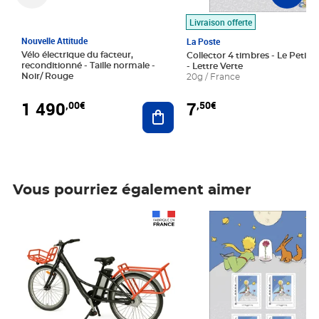
Livraison offerte
Nouvelle Attitude
La Poste
Vélo électrique du facteur,
Collector 4 timbres - Le Petit P
reconditionné - Taille normale -
- Lettre Verte
Noir/ Rouge
20g / France
1 490
7
,00€
,50€
Ajouter au panier
Vous pourriez également aimer
Prix 1 490,00€
Prix 7,50€