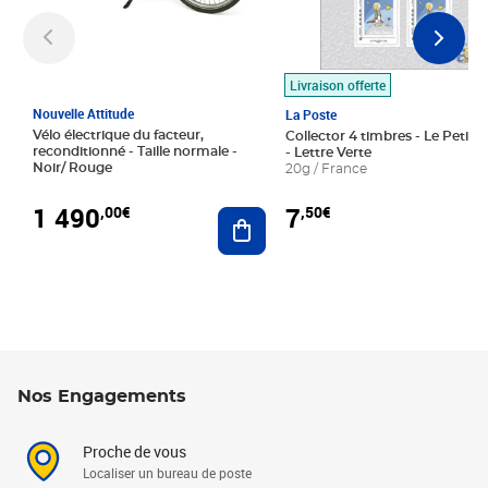
Livraison offerte
Nouvelle Attitude
La Poste
Vélo électrique du facteur,
Collector 4 timbres - Le Petit P
reconditionné - Taille normale -
- Lettre Verte
Noir/ Rouge
20g / France
1 490
7
,00€
,50€
Ajouter au panier
Nos Engagements
Proche de vous
Localiser un bureau de poste