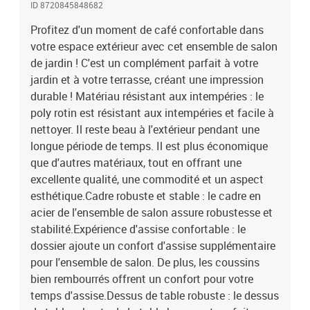
ID 8720845848682
vases, des bols de fruits ou d'autres objets décoratifs.Conception
modulaire : l'ensemble de salon de jardin est flexible et facile à
Profitez d'un moment de café confortable dans
déplacer, vous pouvez donc le combiner avec d'autres segments
votre espace extérieur avec cet ensemble de salon
modulaires de la boutique en ligne pour créer vos propres
de jardin ! C'est un complément parfait à votre
configurations personnelles de salon de jardin ! Remarque :Pour
jardin et à votre terrasse, créant une impression
que vos meubles d'extérieur restent beaux, nous vous
durable ! Matériau résistant aux intempéries : le
recommandons de les protéger avec une housse
poly rotin est résistant aux intempéries et facile à
imperméable.Canapé d'angle :Couleur : anthraciteMatériau :
nettoyer. Il reste beau à l'extérieur pendant une
résine tressée, acier enduit de poudre, textilèneDimensions : 72 x
72 x 66 cm (l x P x H)Largeur du siège : 70 cmProfondeur du siège :
longue période de temps. Il est plus économique
70 cmCapacité de charge maximale : 110 kgCanapé central
que d'autres matériaux, tout en offrant une
:Couleur : anthraciteMatériau : résine tressée, acier enduit de
excellente qualité, une commodité et un aspect
poudre, textilèneDimensions : 72 x 70 x 66 cm (L x l x H)Largeur du
esthétique.Cadre robuste et stable : le cadre en
siège : 70 cmProfondeur du siège : 70 cmCapacité de charge
acier de l'ensemble de salon assure robustesse et
maximale : 110 kgTable :Couleur : anthraciteMatériau : résine
stabilité.Expérience d'assise confortable : le
tressée, acier enduit de poudreDimensions : 70 x 70 x 34 cm (l x P x
dossier ajoute un confort d'assise supplémentaire
H)Capacité de charge maximale : 110 kgRepose-pied :Couleur :
anthraciteMatériau : résine tressée, acier enduit de poudre,
pour l'ensemble de salon. De plus, les coussins
textilèneDimensions : 70 x 70 x 34 cm (l x P x H)Capacité de charge
bien rembourrés offrent un confort pour votre
maximale : 110 kgCoussin :Couleur du coussin : gris
temps d'assise.Dessus de table robuste : le dessus
foncéMatériau : tissu (100 % polyester)Matériau de remplissage