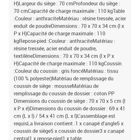
H)Largeur du siège : 70 cmProfondeur du siège :
70 cmCapacité de charge maximale : 110 kgTable
:Couleur : anthraciteMatériau : résine tressée, acier
enduit de poudreDimensions : 70 x 70 x 34 cm (l x
P x H)Capacité de charge maximale : 110
kgRepose-pied :Couleur : anthraciteMatériau :
résine tressée, acier enduit de poudre,
textilèneDimensions : 70 x 70 x 34 cm (l x P x
H)Capacité de charge maximale : 110 kgCoussin
:Couleur du coussin : gris foncéMatériau : tissu
(100 % polyester)Matériau de remplissage du
coussin de siège : mousseMatériau de
remplissage du coussin de dossier : coton PP
Dimensions du coussin de siège : 70 x 70 x 5 cm (l
x P x é)Dimensions du coussin de dossier : 69 x 41
cm (L x l) / 54 x 41 cm (L x l)L'assemblage est
requisLa livraison contient :1 x canapé d'angle5 x
coussin de siège5 x coussin de dossier3 x canapé
central1 x repose-pied1 x table