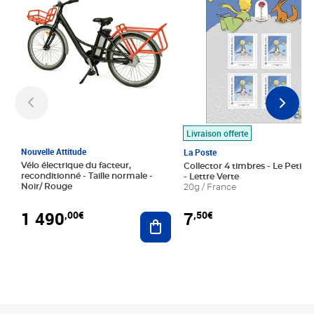
Livraison offerte
Nouvelle Attitude
La Poste
Vélo électrique du facteur,
Collector 4 timbres - Le Petit P
reconditionné - Taille normale -
- Lettre Verte
Noir/ Rouge
20g / France
1 490
7
,00€
,50€
Ajouter au panier