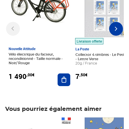
Livraison offerte
Nouvelle Attitude
La Poste
Vélo électrique du facteur,
Collector 4 timbres - Le Petit P
reconditionné - Taille normale -
- Lettre Verte
Noir/ Rouge
20g / France
1 490
7
,00€
,50€
Ajouter au panier
Vous pourriez également aimer
Prix 1 490,00€
Prix 7,50€