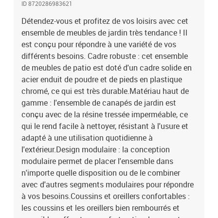
ID 8720286983621
de prolonger la durée de vie de votre mobilier d'extérieur, nous vous
recommandons de le protéger avec une housse
Détendez-vous et profitez de vos loisirs avec cet
imperméable.Couleur : marronCouleur du coussin : crèmeMatériau
ensemble de meubles de jardin très tendance ! Il
: résine tressée, acier enduit de poudre, plastiqueMatériau du
est conçu pour répondre à une variété de vos
coussin / de l'oreiller : tissu (100 % polyester)Canapé
différents besoins. Cadre robuste : cet ensemble
d'angle/central :Dimensions du canapé d'angle/central (chacun) :
de meubles de patio est doté d'un cadre solide en
70 x 70 x 60,5 cm (L x l x H)Profondeur du siège : 63 cmHauteur du
acier enduit de poudre et de pieds en plastique
siège à partir du sol : 30 cmDimensions du coussin de siège de
chromé, ce qui est très durable.Matériau haut de
canapé d'angle : 63 x 63 x 6 cm (L x l x é)Dimensions de l'oreiller de
dossier de canapé d'angle : 63/53 x 40,5 cm (L x l)Dimensions du
gamme : l'ensemble de canapés de jardin est
coussin de siège de canapé central : 70 x 63 x 6 cm (L x l x
conçu avec de la résine tressée imperméable, ce
é)Dimensions de l'oreiller de dossier de canapé central : 70 x 40,5
qui le rend facile à nettoyer, résistant à l'usure et
cm (L x l)Repose-pied :Dimensions : 70 x 70 x 30 cm (L x I x
adapté à une utilisation quotidienne à
H)Dimensions du coussin de siège : 70 x 70 x 6 cm (L x l x
l'extérieur.Design modulaire : la conception
é)L'assemblage est requisLa livraison contient :2 x canapé
modulaire permet de placer l'ensemble dans
d'angle2 x canapé central1 x repose-pied5 x coussin de siège6 x
n'importe quelle disposition ou de le combiner
oreiller de dossier
avec d'autres segments modulaires pour répondre
à vos besoins.Coussins et oreillers confortables :
les coussins et les oreillers bien rembourrés et