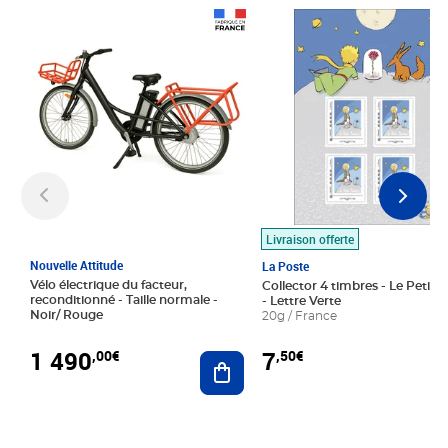
Prix 1 490,00€
Prix 7,50€
Livraison offerte
Nouvelle Attitude
La Poste
Vélo électrique du facteur,
Collector 4 timbres - Le Petit P
reconditionné - Taille normale -
- Lettre Verte
Noir/ Rouge
20g / France
1 490
7
,00€
,50€
Ajouter au panier