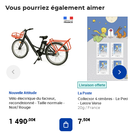
Vous pourriez également aimer
Prix 1 490,00€
Prix 7,50€
Livraison offerte
Nouvelle Attitude
La Poste
Vélo électrique du facteur,
Collector 4 timbres - Le Petit P
reconditionné - Taille normale -
- Lettre Verte
Noir/ Rouge
20g / France
1 490
7
,00€
,50€
Ajouter au panier