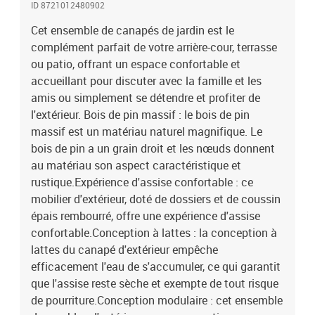
ID 8721012480902
déplacer, afin que vous puissiez créer un agencement de meubles
d'extérieur personnalisé. Bon à savoir :Pour que vos meubles
Cet ensemble de canapés de jardin est le
d'extérieur restent beaux, nous vous recommandons de les
complément parfait de votre arrière-cour, terrasse
protéger avec une housse imperméable.Capacité de charge
ou patio, offrant un espace confortable et
maximale (par siège) : 110 kgAssemblage requis : ouiCanapé sans
accueillant pour discuter avec la famille et les
accoudoirs :Matériau : bois de pin massif (non traité)Dimensions :
amis ou simplement se détendre et profiter de
63,5 x 73 x 78 cm (l x P x H)Dimensions du siège : 63,5 x 63,5 cm (l
l'extérieur. Bois de pin massif : le bois de pin
x P)Hauteur du dossier : 40 cmHauteur du siège à partir du sol : 38
massif est un matériau naturel magnifique. Le
cmCanapé d'angle :Matériau : bois de pin massif (non
traité)Dimensions : 73 x 73 x 78 cm (l x P x H)Hauteur du siège à
bois de pin a un grain droit et les nœuds donnent
partir du sol : 38 cmDimensions du siège : 63,5 x 63,5 cm (l x
au matériau son aspect caractéristique et
P)Repose-pied :Matériau : bois de pin massif (non
rustique.Expérience d'assise confortable : ce
traité)Dimensions : 63,5 x 63,5 x 38 cm (l x P x H)Dimensions du
mobilier d'extérieur, doté de dossiers et de coussin
siège : 63,5 x 63,5 cm (l x P)Coussin :Couleur : anthraciteMatériau
épais rembourré, offre une expérience d'assise
de la couverture : tissu (100 % polyester)Matériau de remplissage :
confortable.Conception à lattes : la conception à
100 % polyesterDimensions du coussin de siège : 60 x 60 x 12 cm
lattes du canapé d'extérieur empêche
(L x l x é)Dimensions du coussin de dossier : 60 x 32 x 12 cm (L x l x
é)La livraison contient :2 x canapé d'angle2 x canapé sans
efficacement l'eau de s'accumuler, ce qui garantit
accoudoirs1 x repose-pied6 x coussin de dossier5 x coussin de
que l'assise reste sèche et exempte de tout risque
siège
de pourriture.Conception modulaire : cet ensemble