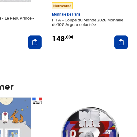
Nouveauté
Monnaie De Paris
 - Le Petit Prince -
FIFA – Coupe du Monde 2026 Monnaie
de 10€ Argent colorisée
148
,00€
Ajouter au panier
Ajoute
mer
Prix 148,00€