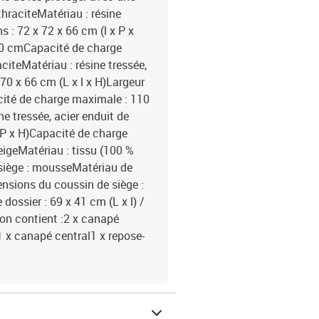
hraciteMatériau : résine
s : 72 x 72 x 66 cm (l x P x
 70 cmCapacité de charge
iteMatériau : résine tressée,
 70 x 66 cm (L x l x H)Largeur
cité de charge maximale : 110
e tressée, acier enduit de
x P x H)Capacité de charge
igeMatériau : tissu (100 %
 siège : mousseMatériau de
nsions du coussin de siège :
dossier : 69 x 41 cm (L x l) /
son contient :2 x canapé
1 x canapé central1 x repose-