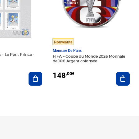
Nouveauté
Monnaie De Paris
 - Le Petit Prince -
FIFA – Coupe du Monde 2026 Monnaie
de 10€ Argent colorisée
148
,00€
Ajouter au panier
Ajoute