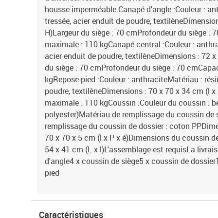
housse imperméable.Canapé d'angle :Couleur : ant
tressée, acier enduit de poudre, textilèneDimension
H)Largeur du siège : 70 cmProfondeur du siège :
maximale : 110 kgCanapé central :Couleur : anthrac
acier enduit de poudre, textilèneDimensions : 72 x
du siège : 70 cmProfondeur du siège : 70 cmCapa
kgRepose-pied :Couleur : anthraciteMatériau : résin
poudre, textilèneDimensions : 70 x 70 x 34 cm (l 
maximale : 110 kgCoussin :Couleur du coussin : be
polyester)Matériau de remplissage du coussin de
remplissage du coussin de dossier : coton PPDime
70 x 70 x 5 cm (l x P x é)Dimensions du coussin de 
54 x 41 cm (L x l)L'assemblage est requisLa livrai
d'angle4 x coussin de siège5 x coussin de dossier
pied
Caractéristiques