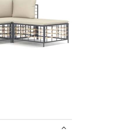
tout en offrant une exce
robuste et stable : le ca
stabilité.Expérience d'as
supplémentaire pour l'e
offrent un confort pour 
salon de jardin est flex
d'autres segments modula
configurations personne
d'extérieur restent bea
imperméable.Canapé d'ang
enduit de poudre, textil
70 cmProfondeur du siè
central :Couleur : anthra
textilèneDimensions : 72
du siège : 70 cmCapacit
anthraciteMatériau : rés
70 x 34 cm (l x P x H)C
coussin : beigeMatériau
de siège : mousseMatéri
PPDimensions du coussin
de dossier : 69 x 41 cm (
contient :2 x canapé d'a