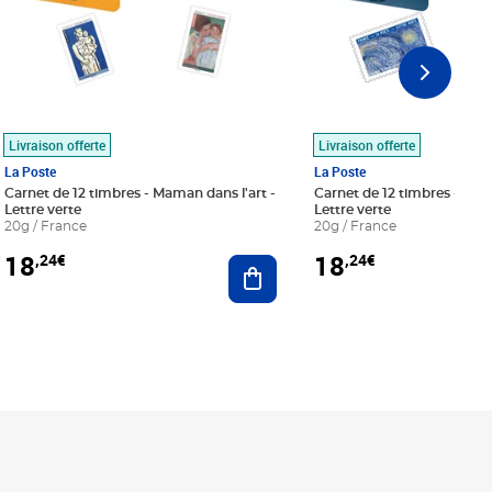
Livraison offerte
Livraison offerte
La Poste
La Poste
Carnet de 12 timbres - Maman dans l'art -
Carnet de 12 timbres - Le bl
Lettre verte
Lettre verte
20g / France
20g / France
18
18
,24€
,24€
r au panier
Ajouter au panier