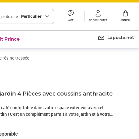
er de site :
Particulier
AIDE
SE CONNECTER
PANIER
Laposte.net
it Prince
 résine tressée
jardin 4 Pièces avec coussins anthracite
café confortable dans votre espace extérieur avec cet
din ! C'est un complément parfait à votre jardin et à votre
ression durable ! Matériau résistant aux intempéries : le poly
tempéries et facile à nettoyer. Il reste beau à l'extérieur
sponible
ode de temps. Il est plus économique que d'autres matériaux,