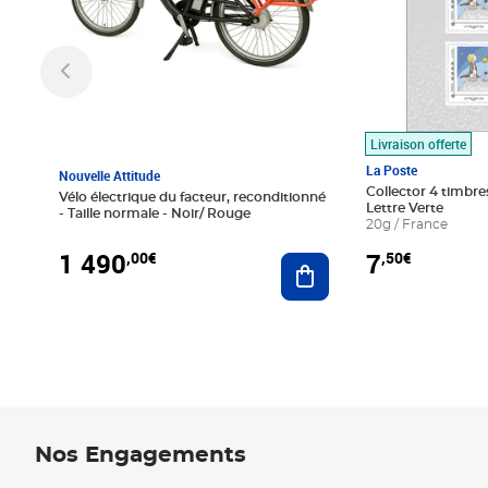
Livraison offerte
La Poste
Nouvelle Attitude
Collector 4 timbres
Vélo électrique du facteur, reconditionné
Lettre Verte
- Taille normale - Noir/ Rouge
20g / France
1 490
7
,00€
,50€
Ajouter au panier
Nos Engagements