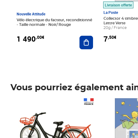
Livraison offerte
La Poste
Nouvelle Attitude
Collector 4 timbres
Vélo électrique du facteur, reconditionné
Lettre Verte
- Taille normale - Noir/ Rouge
20g / France
1 490
7
,00€
,50€
Ajouter au panier
Vous pourriez également ai
Prix 1 490,00€
Prix 7,50€