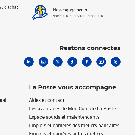
5€ d'achat
Nos engagements
s
sociétaux et environnementaux
Linkedin
Instagram
X
Tiktok
Facebook
Youtube
Threads
Restons connectés
La Poste vous accompagne
ral
Aides et contact
Les avantages de Mon Compte La Poste
Espace sourds et malentendants
Emplois et carrières des métiers bancaires
Emplois et carrières autres métiers