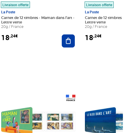
Livraison offerte
Livraison offerte
La Poste
La Poste
Carnet de 12 timbres - Maman dans l'art -
Carnet de 12 timbres - Le bl
Lettre verte
Lettre verte
20g / France
20g / France
18
18
,24€
,24€
r au panier
Ajouter au panier
Prix 18,24€
Prix 18,24€