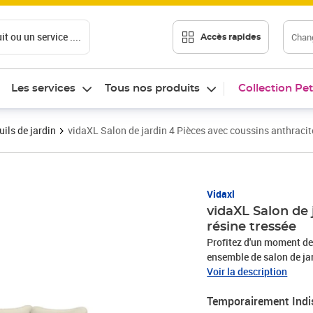
t ou un service ....
Chang
Accès rapides
Les services
Tous nos produits
Collection Pet
ils de jardin
vidaXL Salon de jardin 4 Pièces avec coussins anthracite
Vidaxl
vidaXL Salon de 
résine tressée
Profitez d'un moment de 
ensemble de salon de jar
terrasse, créant une imp
Voir la description
rotin est résistant aux in
Temporairement Indi
pendant une longue péri