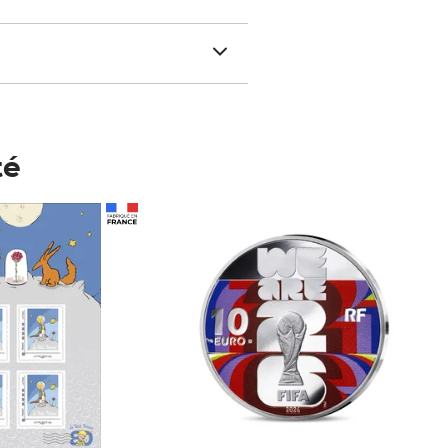
té
Prix 148,00€