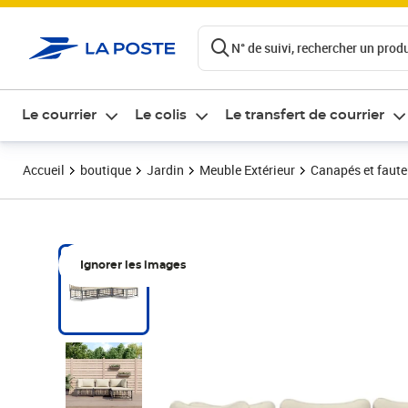
ontenu de la page
N° de suivi, rechercher un produi
Le courrier
Le colis
Le transfert de courrier
Accueil
boutique
Jardin
Meuble Extérieur
Canapés et fauteu
Ignorer les images