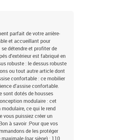
housse amovible et lava
t parfait de votre arrière-
able et accueillant pour
 se détendre et profiter de
pés d'extérieur est fabriqué en
sus robuste : le dessus robuste
sons ou tout autre article dont
sise confortable : ce mobilier
rience d'assise confortable.
ge sont dotés de housses
Conception modulaire : cet
modulaire, ce qui le rend
ue vous puissiez créer un
Bon à savoir :Pour que vos
commandons de les protéger
maximale (par siège) : 110