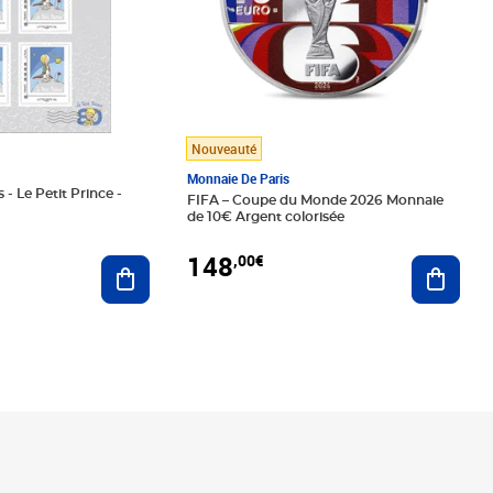
Nouveauté
Monnaie De Paris
 - Le Petit Prince -
FIFA – Coupe du Monde 2026 Monnaie
de 10€ Argent colorisée
148
,00€
Ajouter au panier
Ajoute