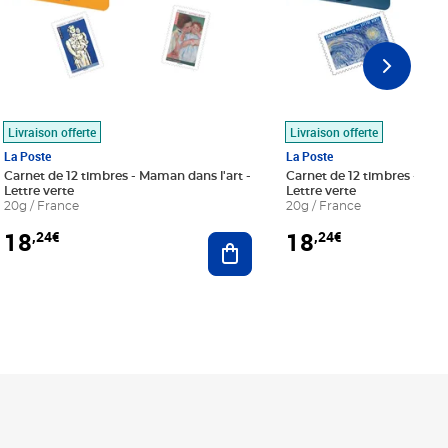
Livraison offerte
Livraison offerte
La Poste
La Poste
Carnet de 12 timbres - Maman dans l'art -
Carnet de 12 timbres - Le bl
Lettre verte
Lettre verte
20g / France
20g / France
18
18
,24€
,24€
r au panier
Ajouter au panier