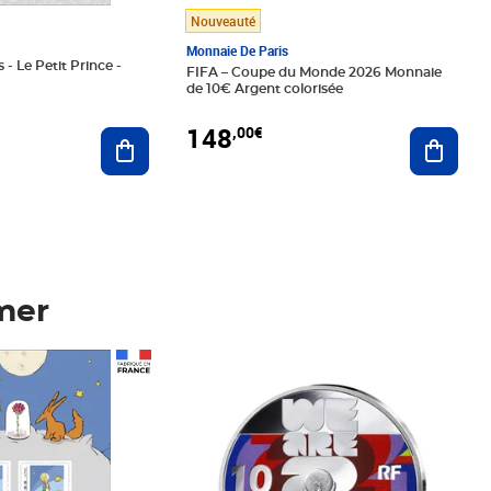
Nouveauté
Monnaie De Paris
 - Le Petit Prince -
FIFA – Coupe du Monde 2026 Monnaie
de 10€ Argent colorisée
148
,00€
Ajouter au panier
Ajoute
mer
Prix 148,00€