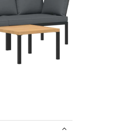
pour placer vos boissons
main.Expérience d'assise
offre une expérience d'a
de siège sont dotés de 
faciles.Conception modu
modulaire, ce qui le ren
puissiez créer un agenc
que vos meubles d'extér
avec une housse impermé
kgAssemblage requis : ou
aluminium enduit de poud
110 x 65 cm (l x P)Haute
d'appoint :Couleur : no
x 73 cm (l x P x H)Taille 
cm (l x P)Hauteur d'assis
marronMatériau : alumin
H)Coussin :Couleur : ant
polyester)Matériau de r
remplissage du coussin 
x 55 x 10 cm (l x P x é)D
é)Dimensions du coussin d
x banc de jardin1 x tabl