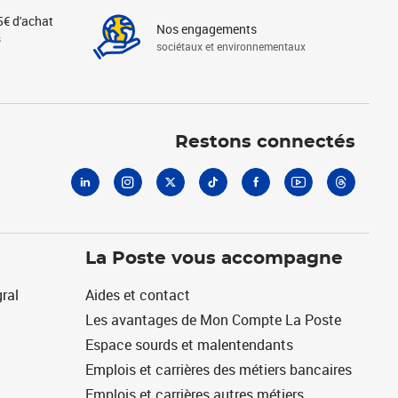
5€ d'achat
Nos engagements
s
sociétaux et environnementaux
Linkedin
Instagram
X
Tiktok
Facebook
Youtube
Threads
Restons connectés
La Poste vous accompagne
ral
Aides et contact
Les avantages de Mon Compte La Poste
Espace sourds et malentendants
Emplois et carrières des métiers bancaires
Emplois et carrières autres métiers