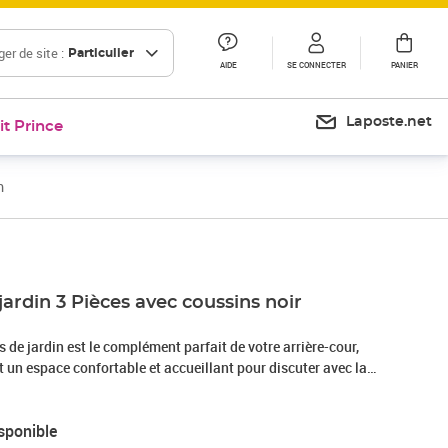
er de site :
Particulier
AIDE
SE CONNECTER
PANIER
Laposte.net
it Prince
m
jardin 3 Pièces avec coussins noir
de jardin est le complément parfait de votre arrière-cour,
nt un espace confortable et accueillant pour discuter avec la
mplement se détendre et profiter de l'extérieur. Durable et
canapés d'extérieur est fabriqué en aluminium, ce qui le rend
sponible
us robuste : le dessus robuste de la table de patio est idéal