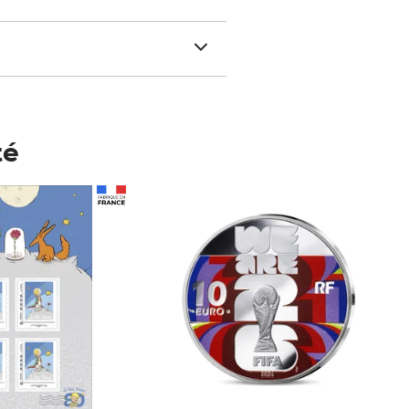
té
Prix 148,00€