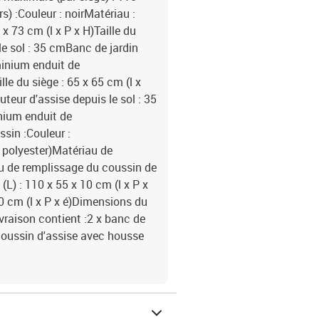
s) :Couleur : noirMatériau :
 73 cm (l x P x H)Taille du
le sol : 35 cmBanc de jardin
minium enduit de
le du siège : 65 x 65 cm (l x
uteur d'assise depuis le sol : 35
nium enduit de
sin :Couleur :
% polyester)Matériau de
u de remplissage du coussin de
L) : 110 x 55 x 10 cm (l x P x
10 cm (l x P x é)Dimensions du
ivraison contient :2 x banc de
 coussin d'assise avec housse