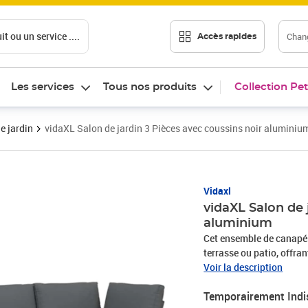
t ou un service ....
Chang
Accès rapides
Les services
Tous nos produits
Collection Pet
e jardin
vidaXL Salon de jardin 3 Pièces avec coussins noir aluminiu
Vidaxl
vidaXL Salon de 
aluminium
Cet ensemble de canapés 
terrasse ou patio, offra
famille et les amis ou si
Voir la description
robuste : l'ensemble de 
Temporairement Indi
résistant et durable.Dess