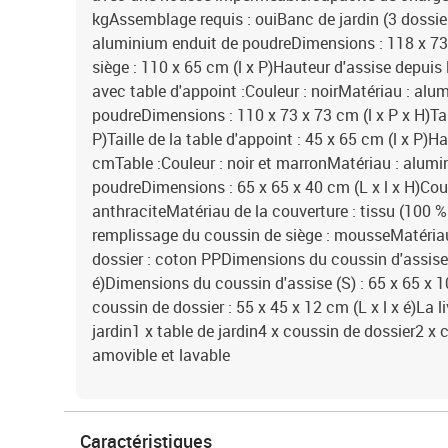
kgAssemblage requis : ouiBanc de jardin (3 dossier
aluminium enduit de poudreDimensions : 118 x 73 x
siège : 110 x 65 cm (l x P)Hauteur d'assise depuis 
avec table d'appoint :Couleur : noirMatériau : alu
poudreDimensions : 110 x 73 x 73 cm (l x P x H)Tail
P)Taille de la table d'appoint : 45 x 65 cm (l x P)Ha
cmTable :Couleur : noir et marronMatériau : alumi
poudreDimensions : 65 x 65 x 40 cm (L x l x H)Cous
anthraciteMatériau de la couverture : tissu (100 
remplissage du coussin de siège : mousseMatéria
dossier : coton PPDimensions du coussin d'assise (
é)Dimensions du coussin d'assise (S) : 65 x 65 x 
coussin de dossier : 55 x 45 x 12 cm (L x l x é)La l
jardin1 x table de jardin4 x coussin de dossier2 x
amovible et lavable
Caractéristiques