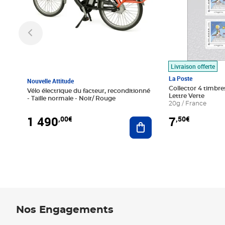
Livraison offerte
La Poste
Nouvelle Attitude
Collector 4 timbres
Vélo électrique du facteur, reconditionné
Lettre Verte
- Taille normale - Noir/ Rouge
20g / France
1 490
7
,00€
,50€
Ajouter au panier
Nos Engagements