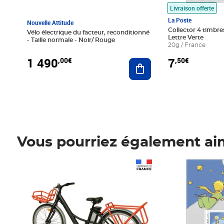
Livraison offerte
La Poste
Nouvelle Attitude
Collector 4 timbres
Vélo électrique du facteur, reconditionné
Lettre Verte
- Taille normale - Noir/ Rouge
20g / France
1 490
7
,00€
,50€
Ajouter au panier
Vous pourriez également ai
Prix 1 490,00€
Prix 7,50€