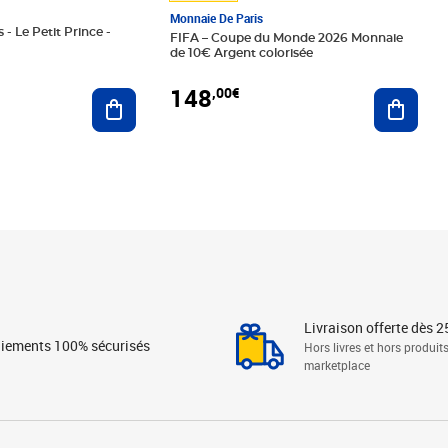
Monnaie De Paris
 - Le Petit Prince -
FIFA – Coupe du Monde 2026 Monnaie
de 10€ Argent colorisée
148
,00€
Ajouter au panier
Ajoute
Livraison offerte dès 2
iements 100% sécurisés
Hors livres et hors produit
marketplace