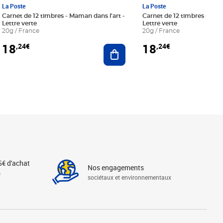
La Poste
La Poste
Carnet de 12 timbres - Maman dans l'art -
Carnet de 12 timbres - Le bl
Lettre verte
Lettre verte
20g / France
20g / France
18
18
,24€
,24€
r au panier
Ajouter au panier
5€ d'achat
Nos engagements
s
sociétaux et environnementaux
Linkedin
Instagram
X
Tiktok
Facebook
Youtube
Threads