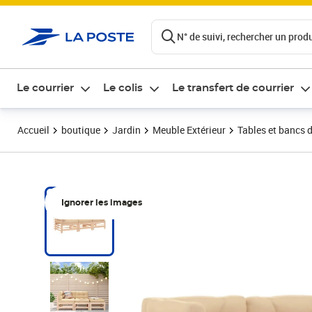
ontenu de la page
N° de suivi, rechercher un produi
Le courrier
Le colis
Le transfert de courrier
Accueil
boutique
Jardin
Meuble Extérieur
Tables et bancs d
Ignorer les images