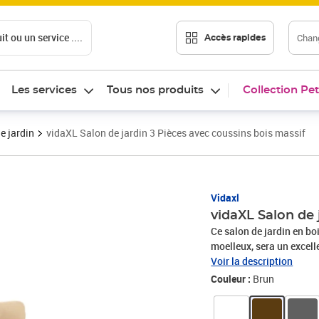
t ou un service ....
Chang
Accès rapides
Les services
Tous nos produits
Collection Pet
e jardin
vidaXL Salon de jardin 3 Pièces avec coussins bois massif
Vidaxl
vidaXL Salon de 
Ce salon de jardin en bo
moelleux, sera un excell
d'un moment agréable ave
Voir la description
pin massif est un matéri
Couleur :
Brun
nœuds donnent au matéri
stable : le cadre en bois