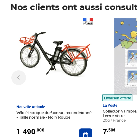
Nos clients ont aussi consul
Prix 1 490,00€
Prix 7,50€
Livraison offerte
La Poste
Nouvelle Attitude
Collector 4 timbres
Vélo électrique du facteur, reconditionné
Lettre Verte
- Taille normale - Noir/ Rouge
20g / France
1 490
7
,00€
,50€
Ajouter au panier