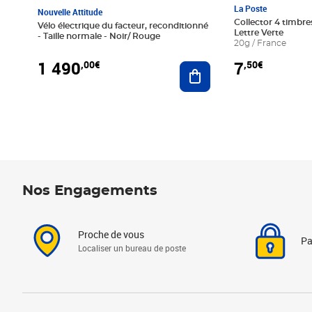
La Poste
Nouvelle Attitude
Collector 4 timbres
Vélo électrique du facteur, reconditionné
Lettre Verte
- Taille normale - Noir/ Rouge
20g / France
1 490
7
,00€
,50€
Ajouter au panier
Nos Engagements
Proche de vous
Pa
Localiser un bureau de poste