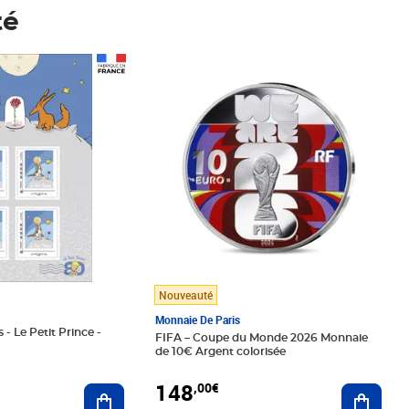
té
Prix 148,00€
Nouveauté
Monnaie De Paris
 - Le Petit Prince -
FIFA – Coupe du Monde 2026 Monnaie
de 10€ Argent colorisée
148
,00€
Ajouter au panier
Ajoute