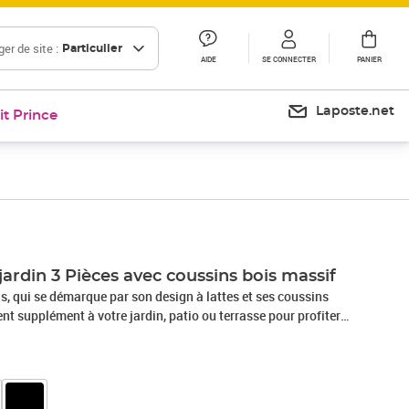
er de site :
Particulier
AIDE
SE CONNECTER
PANIER
Laposte.net
it Prince
jardin 3 Pièces avec coussins bois massif
is, qui se démarque par son design à lattes et ses coussins
ent supplément à votre jardin, patio ou terrasse pour profiter
c votre famille ou vos amis. Bois de pin massif : le bois de
au naturel magnifique. Le bois de pin a un grain droit et les
au son aspect caractéristique et rustique.Cadre robuste et
 rend l'ensemble de salon robuste et stable pour une utilisation