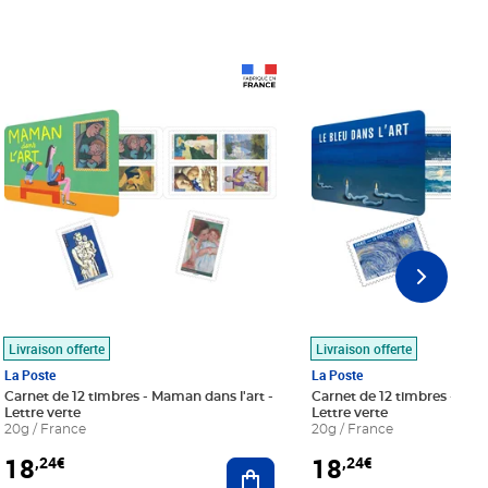
Prix 18,24€
Prix 18,24€
Livraison offerte
Livraison offerte
La Poste
La Poste
Carnet de 12 timbres - Maman dans l'art -
Carnet de 12 timbres - Le bl
Lettre verte
Lettre verte
20g / France
20g / France
18
18
,24€
,24€
r au panier
Ajouter au panier