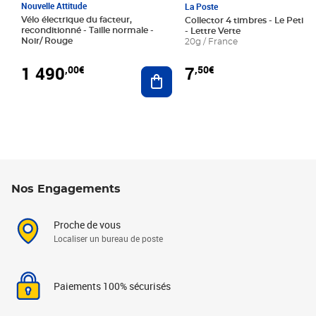
Nouvelle Attitude
La Poste
Vélo électrique du facteur,
Collector 4 timbres - Le Petit P
reconditionné - Taille normale -
- Lettre Verte
Noir/ Rouge
20g / France
1 490
7
,00€
,50€
Ajouter au panier
Nos Engagements
Proche de vous
Localiser un bureau de poste
Paiements 100% sécurisés