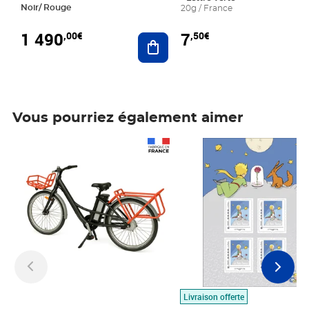
Noir/ Rouge
20g / France
1 490
7
,00€
,50€
Ajouter au panier
Vous pourriez également aimer
Prix 1 490,00€
Prix 7,50€
Livraison offerte