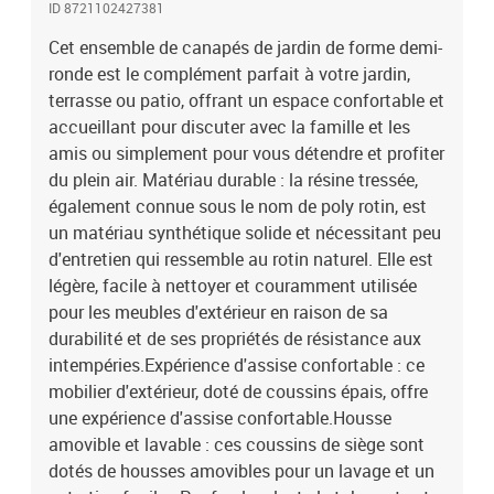
ID 8721102427381
servant de repose-pieds confortable lorsque vous vous prélassez
sur le canapé ou de siège supplémentaire dans votre jardin. Bon à
Cet ensemble de canapés de jardin de forme demi-
savoir :Pour que vos meubles d'extérieur restent beaux, nous vous
ronde est le complément parfait à votre jardin,
recommandons de les protéger avec une housse
terrasse ou patio, offrant un espace confortable et
imperméable.Capacité de charge maximale (par siège) : 110
accueillant pour discuter avec la famille et les
kgRésistance aux UVAssemblage requis : ouiCanapé de jardin
amis ou simplement pour vous détendre et profiter
demi-rond :Couleur : noirMatériau : résine tressée, acier enduit de
du plein air. Matériau durable : la résine tressée,
poudreDimensions totales : 287 x 70 cm (Diamètre x H)Diamètre
également connue sous le nom de poly rotin, est
intérieur : 160 cmProfondeur totale : 150 cmProfondeur du siège :
62 cmHauteur du siège à partir du sol (sans coussin) : 42
un matériau synthétique solide et nécessitant peu
cmHauteur des accoudoirs à partir du sol : 55 cmTabouret demi-
d'entretien qui ressemble au rotin naturel. Elle est
rond :Couleur : noirMatériau : résine tressée, acier enduit de
légère, facile à nettoyer et couramment utilisée
poudreDimensions totales : 138 x 40 cm (Diamètre x H)Diamètre
pour les meubles d'extérieur en raison de sa
intérieur : 52 cmProfondeur totale : 74 cmProfondeur du siège : 43
durabilité et de ses propriétés de résistance aux
cmHauteur du siège à partir du sol (sans coussin) : 40 cmCoussin
intempéries.Expérience d'assise confortable : ce
:Couleur : blanc crèmeMatériau de la couverture : tissu (100 %
mobilier d'extérieur, doté de coussins épais, offre
polyester)Matériau de remplissage du coussin de siège :
mousseMatériau de remplissage du coussin de dossier : fibre de
une expérience d'assise confortable.Housse
cotonDimensions du coussin de siège de canapé : 64/106 x 65 x 3
amovible et lavable : ces coussins de siège sont
cm (L x l x é)Dimensions du coussin de siège de tabouret : 52/140
dotés de housses amovibles pour un lavage et un
x 44 x 3 cm (L x l x é)Dimensions du coussin de dossier : 55 x 40 x