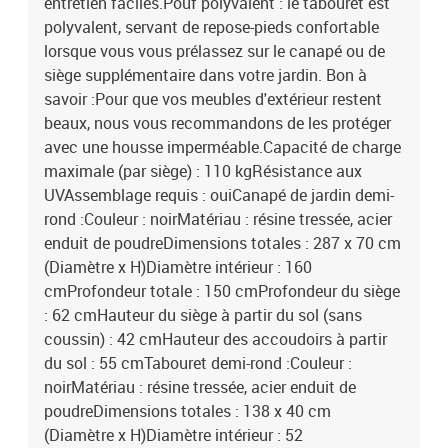
entretien faciles.Pouf polyvalent : le tabouret est
13 cm (L x l x é)La livraison contient :1 x canapé de jardin demi-
polyvalent, servant de repose-pieds confortable
rond1 x tabouret demi-rond8 x coussin de dossier5 x coussin de
lorsque vous vous prélassez sur le canapé ou de
siège avec housse amovible et lavable
siège supplémentaire dans votre jardin. Bon à
savoir :Pour que vos meubles d'extérieur restent
beaux, nous vous recommandons de les protéger
avec une housse imperméable.Capacité de charge
maximale (par siège) : 110 kgRésistance aux
UVAssemblage requis : ouiCanapé de jardin demi-
rond :Couleur : noirMatériau : résine tressée, acier
enduit de poudreDimensions totales : 287 x 70 cm
(Diamètre x H)Diamètre intérieur : 160
cmProfondeur totale : 150 cmProfondeur du siège
: 62 cmHauteur du siège à partir du sol (sans
coussin) : 42 cmHauteur des accoudoirs à partir
du sol : 55 cmTabouret demi-rond :Couleur :
noirMatériau : résine tressée, acier enduit de
poudreDimensions totales : 138 x 40 cm
(Diamètre x H)Diamètre intérieur : 52