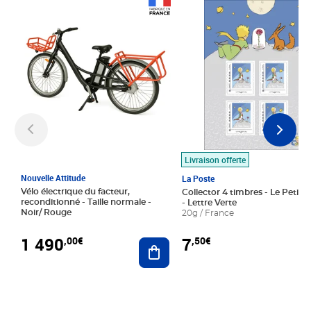
Prix 1 490,00€
Prix 7,50€
Livraison offerte
Nouvelle Attitude
La Poste
Vélo électrique du facteur,
Collector 4 timbres - Le Petit P
reconditionné - Taille normale -
- Lettre Verte
Noir/ Rouge
20g / France
1 490
7
,00€
,50€
Ajouter au panier