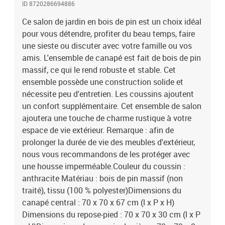
ID 8720286694886
70 x 40 x 8 cm (L x l x é) L'assemblage est requisCapacité de
charge maximale (par siège) : 110 kgLa livraison contient :12 x
Ce salon de jardin en bois de pin est un choix idéal
canapé central 1 x repose-pied 12 x coussin de siège 12 x coussin
pour vous détendre, profiter du beau temps, faire
de dossier
une sieste ou discuter avec votre famille ou vos
amis. L'ensemble de canapé est fait de bois de pin
massif, ce qui le rend robuste et stable. Cet
ensemble possède une construction solide et
nécessite peu d'entretien. Les coussins ajoutent
un confort supplémentaire. Cet ensemble de salon
ajoutera une touche de charme rustique à votre
espace de vie extérieur. Remarque : afin de
prolonger la durée de vie des meubles d'extérieur,
nous vous recommandons de les protéger avec
une housse imperméable.Couleur du coussin :
anthracite Matériau : bois de pin massif (non
traité), tissu (100 % polyester)Dimensions du
canapé central : 70 x 70 x 67 cm (l x P x H)
Dimensions du repose-pied : 70 x 70 x 30 cm (l x P