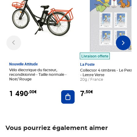
Livraison offerte
Nouvelle Attitude
La Poste
Vélo électrique du facteur,
Collector 4 timbres - Le Petit P
reconditionné - Taille normale -
- Lettre Verte
Noir/ Rouge
20g / France
1 490
7
,00€
,50€
Ajouter au panier
Vous pourriez également aimer