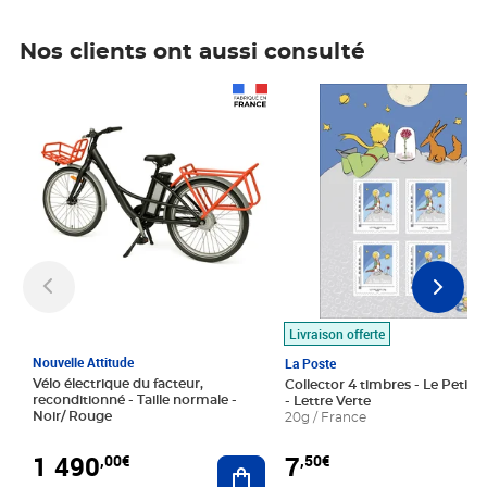
Nos clients ont aussi consulté
Prix 1 490,00€
Prix 7,50€
Livraison offerte
Nouvelle Attitude
La Poste
Vélo électrique du facteur,
Collector 4 timbres - Le Petit P
reconditionné - Taille normale -
- Lettre Verte
Noir/ Rouge
20g / France
1 490
7
,00€
,50€
Ajouter au panier