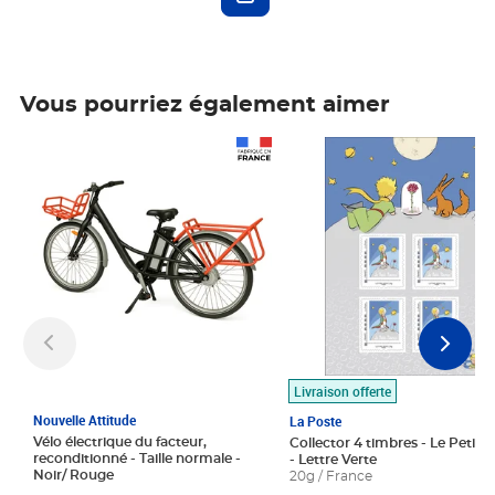
Vous pourriez également aimer
Prix 1 490,00€
Prix 7,50€
Livraison offerte
Nouvelle Attitude
La Poste
Vélo électrique du facteur,
Collector 4 timbres - Le Petit P
reconditionné - Taille normale -
- Lettre Verte
Noir/ Rouge
20g / France