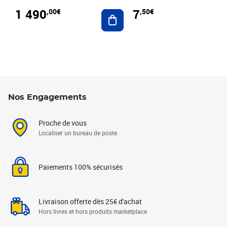
1 490
7
,00€
,50€
Ajouter au panier
Nos Engagements
Proche de vous
Localiser un bureau de poste
Paiements 100% sécurisés
Livraison offerte dès 25€ d'achat
Hors livres et hors produits marketplace