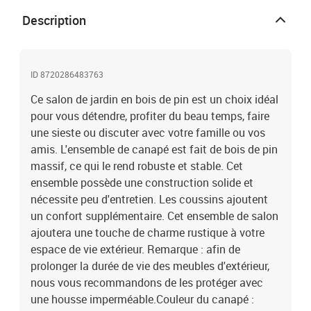
du coussin de siège : 70 x 70 x 8 cm (L x l x é)Dimensions du
Description
coussin de dossier : 70 x 40 x 8 cm (L x l x é)Capacité de charge
maximale (par siège) : 110 kgL'assemblage est requisLa livraison
contient :4 x canapé d'angle7 x canapé central1 x table11 x
coussin de siège15 x coussin de dossier
ID 8720286483763
Ce salon de jardin en bois de pin est un choix idéal
pour vous détendre, profiter du beau temps, faire
une sieste ou discuter avec votre famille ou vos
amis. L'ensemble de canapé est fait de bois de pin
massif, ce qui le rend robuste et stable. Cet
ensemble possède une construction solide et
nécessite peu d'entretien. Les coussins ajoutent
un confort supplémentaire. Cet ensemble de salon
ajoutera une touche de charme rustique à votre
espace de vie extérieur. Remarque : afin de
prolonger la durée de vie des meubles d'extérieur,
nous vous recommandons de les protéger avec
une housse imperméable.Couleur du canapé :