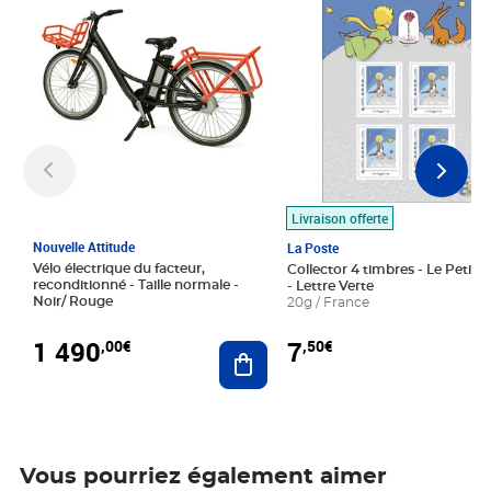
Livraison offerte
Nouvelle Attitude
La Poste
Vélo électrique du facteur,
Collector 4 timbres - Le Petit P
reconditionné - Taille normale -
- Lettre Verte
Noir/ Rouge
20g / France
1 490
7
,00€
,50€
Ajouter au panier
Vous pourriez également aimer