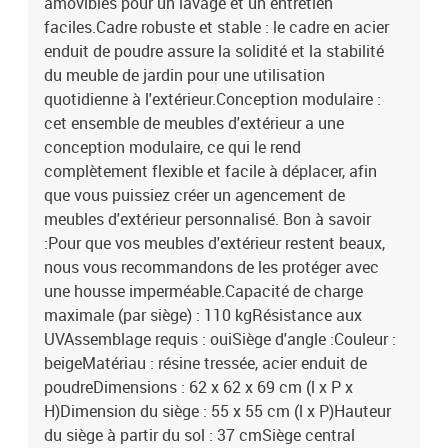
amovibles pour un lavage et un entretien
55 x 55 x 37 cm (L x l x H)Coussin :Couleur : blanc crème Matériau
faciles.Cadre robuste et stable : le cadre en acier
de la couverture : tissu (100 % polyester)Matériau de remplissage
enduit de poudre assure la solidité et la stabilité
du coussin de siège : mousseMatériau de remplissage du coussin
du meuble de jardin pour une utilisation
de dossier : fibre de cotonDimensions du coussin de siège : 55 x 55
x 3 cm (l x P x é)Dimensions du coussin de dossier : 55 x 45 x 13
quotidienne à l'extérieur.Conception modulaire :
cm (L x l x é)La livraison contient :1 x siège d'angle avec fonction
cet ensemble de meubles d'extérieur a une
de rangement et sac résistant à l'eau5 x siège central incluant une
conception modulaire, ce qui le rend
fonction de rangement avec un sac résistant à l'eau4 x canapé
complètement flexible et facile à déplacer, afin
d'accoudoir avec fonction de rangement et sac résistant à l'eau1 x
que vous puissiez créer un agencement de
table de jardin11 x coussin de dossier10 x coussin de siège avec
meubles d'extérieur personnalisé. Bon à savoir
housse amovible et lavable
:Pour que vos meubles d'extérieur restent beaux,
nous vous recommandons de les protéger avec
une housse imperméable.Capacité de charge
maximale (par siège) : 110 kgRésistance aux
UVAssemblage requis : ouiSiège d'angle :Couleur :
beigeMatériau : résine tressée, acier enduit de
poudreDimensions : 62 x 62 x 69 cm (l x P x
H)Dimension du siège : 55 x 55 cm (l x P)Hauteur
du siège à partir du sol : 37 cmSiège central