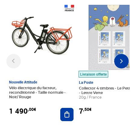
Prix 1 490,00€
Prix 7,50€
Livraison offerte
Nouvelle Attitude
La Poste
Vélo électrique du facteur,
Collector 4 timbres - Le Petit P
reconditionné - Taille normale -
- Lettre Verte
Noir/ Rouge
20g / France
1 490
7
,00€
,50€
Ajouter au panier