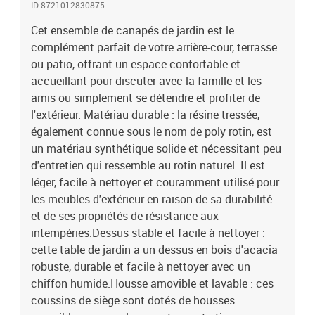
ID 8721012830875
enduit de poudre assure la solidité et la stabilité du meuble de
jardin pour une utilisation quotidienne à l'extérieur.Conception
Cet ensemble de canapés de jardin est le
modulaire : cet ensemble de meubles d'extérieur a une conception
complément parfait de votre arrière-cour, terrasse
modulaire, ce qui le rend complètement flexible et facile à
ou patio, offrant un espace confortable et
déplacer, afin que vous puissiez créer un agencement de meubles
accueillant pour discuter avec la famille et les
d'extérieur personnalisé. Bon à savoir :Pour que vos meubles
amis ou simplement se détendre et profiter de
d'extérieur restent beaux, nous vous recommandons de les
l'extérieur. Matériau durable : la résine tressée,
protéger avec une housse imperméable.Capacité de charge
également connue sous le nom de poly rotin, est
maximale (par siège) : 110 kgRésistance aux UVAssemblage
requis : ouiSiège d'angle :Couleur : beigeMatériau : résine tressée,
un matériau synthétique solide et nécessitant peu
acier enduit de poudreDimensions : 62 x 62 x 69 cm (l x P x
d'entretien qui ressemble au rotin naturel. Il est
H)Dimension du siège : 55 x 55 cm (l x P)Hauteur du siège à partir
léger, facile à nettoyer et couramment utilisé pour
du sol : 37 cmSiège central :Couleur : beigeMatériau : résine
les meubles d'extérieur en raison de sa durabilité
tressée, acier enduit de poudreDimensions : 55 x 62 x 69 cm (l x P x
et de ses propriétés de résistance aux
H)Dimension du siège : 55 x 55 cm (l x P)Hauteur du siège à partir
intempéries.Dessus stable et facile à nettoyer :
du sol : 37 cmCanapé avec accoudoirs :Couleur : beigeMatériau :
cette table de jardin a un dessus en bois d'acacia
résine tressée, acier enduit de poudreDimensions : 61,5 x 62 x 69
cm (l x P x H)Dimension du siège : 55 x 55 cm (l x P)Hauteur du
robuste, durable et facile à nettoyer avec un
siège à partir du sol : 37 cmHauteur des accoudoirs à partir du sol
chiffon humide.Housse amovible et lavable : ces
: 55 cmTable :Couleur : beigeMatériau : résine tressée, acier enduit
coussins de siège sont dotés de housses
de poudre, bois d'acacia massif avec finition à l'huileDimensions :