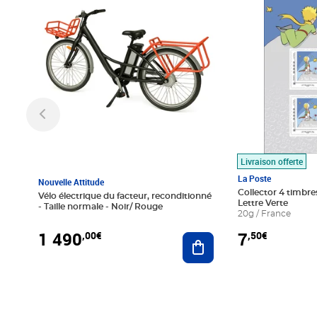
Livraison offerte
La Poste
Nouvelle Attitude
Collector 4 timbres
Vélo électrique du facteur, reconditionné
Lettre Verte
- Taille normale - Noir/ Rouge
20g / France
1 490
7
,00€
,50€
Ajouter au panier