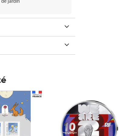
 de jardin
té
Prix 148,00€