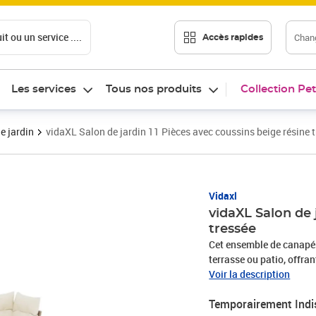
t ou un service ....
Chang
Accès rapides
Les services
Tous nos produits
Collection Pet
e jardin
vidaXL Salon de jardin 11 Pièces avec coussins beige résine 
Vidaxl
vidaXL Salon de 
tressée
Cet ensemble de canapés 
terrasse ou patio, offra
famille et les amis ou simpl
Voir la description
durable : la résine tres
Temporairement Indi
matériau synthétique sol