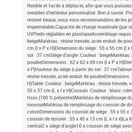
flexible et facile à déplacer, afin que vous puissi
meubles d'extérieur personnalisé. Bon à savoir :Po
restent beaux, nous vous recommandons de les p
imperméable.Capacité de charge maximale (par si
UVPieds réglables en plastiqueAssemblage requis :
beigeMatériau : résine tressée, acier enduit de po
cm (l x P x H)Dimension du siège : 55 x 55 cm (l x 
sol : 37 cmSiège d'angle :Couleur : beigeMatériau :
poudreDimensions : 62 x 62 x 69 cm (l x P x H)Dim
x P)Hauteur du siège à partir du sol : 37 cmTabour
résine tressée, acier enduit de poudreDimensions : 
H)Table :Couleur : beigeMatériau : résine tressée,
55 x 37 cm (L x l x H)Coussin :Couleur : blanc crè
tissu (100 % polyester)Matériau de remplissage du
mousseMatériau de remplissage du coussin de doss
cotonDimensions du coussin de siège : 55 x 55 x 
coussin de dossier : 55 x 45 x 13 cm (L x l x é)La l
central2 x siège d'angle10 x coussin de siège ave