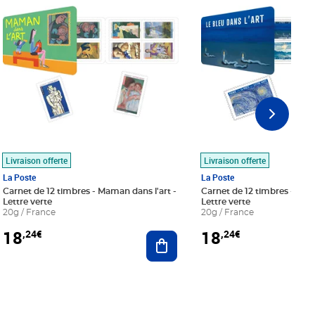
Livraison offerte
Livraison offerte
La Poste
La Poste
Carnet de 12 timbres - Maman dans l'art -
Carnet de 12 timbres - Le bl
Lettre verte
Lettre verte
20g / France
20g / France
18
18
,24€
,24€
r au panier
Ajouter au panier