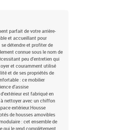
coussin de siège : mous
cotonDimensions du couss
coussin de dossier : 55 x
siège d'angle10 x couss
dossier2 x tabouret de ja
t parfait de votre arrière-
able et accueillant pour
 se détendre et profiter de
également connue sous le nom de
écessitant peu d'entretien qui
ettoyer et couramment utilisé
lité et de ses propriétés de
fortable : ce mobilier
rience d'assise
 d'extérieur est fabriqué en
e à nettoyer avec un chiffon
space extérieur.Housse
 dotés de housses amovibles
 modulaire : cet ensemble de
ce qui le rend complètement