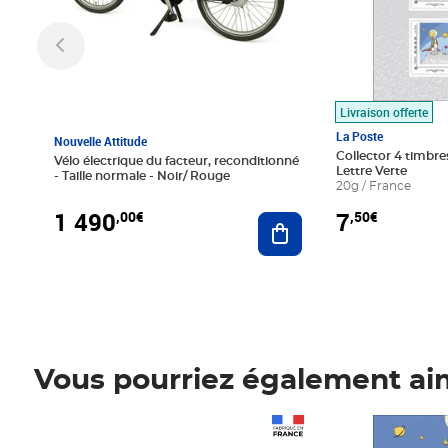
Livraison offerte
La Poste
Nouvelle Attitude
Collector 4 timbres
Vélo électrique du facteur, reconditionné
Lettre Verte
- Taille normale - Noir/ Rouge
20g / France
1 490
7
,00€
,50€
Ajouter au panier
Vous pourriez également ai
Prix 1 490,00€
Prix 7,50€