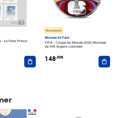
Nouveauté
Monnaie De Paris
 - Le Petit Prince -
FIFA – Coupe du Monde 2026 Monnaie
de 10€ Argent colorisée
148
,00€
Ajouter au panier
Ajoute
mer
Prix 148,00€