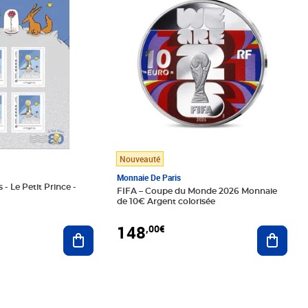
Nouveauté
Monnaie De Paris
 - Le Petit Prince -
FIFA – Coupe du Monde 2026 Monnaie
de 10€ Argent colorisée
148
,00€
Ajouter au panier
Ajoute