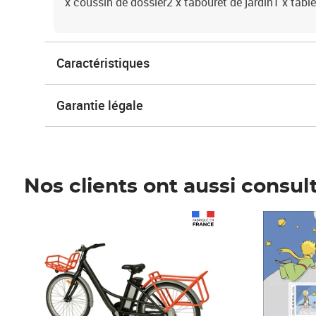
x coussin de dossier2 x tabouret de jardin1 x table
Caractéristiques
Garantie légale
Nos clients ont aussi consul
Prix 1 490,00€
Prix 7,50€