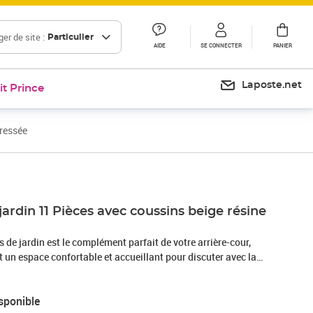
er de site :
Particulier
AIDE
SE CONNECTER
PANIER
Laposte.net
it Prince
tressée
jardin 11 Pièces avec coussins beige résine
de jardin est le complément parfait de votre arrière-cour,
nt un espace confortable et accueillant pour discuter avec la
ement se détendre et profiter de l'extérieur. Matériau
sée, également connue sous le nom de poly rotin, est un
sponible
ide et nécessitant peu d'entretien qui ressemble au rotin