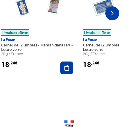
Livraison offerte
Livraison offerte
La Poste
La Poste
Carnet de 12 timbres - Maman dans l'art -
Carnet de 12 timbres - Le bl
Lettre verte
Lettre verte
20g / France
20g / France
18
18
,24€
,24€
r au panier
Ajouter au panier
Prix 18,24€
Prix 18,24€