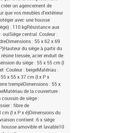
ez créer un agencement de
ur que vos meubles d'extérieur
rotéger avec une housse
ège) : 110 kgRésistance aux
 ouiSiège central :Couleur :
udreDimensions : 55 x 62 x 69
P)Hauteur du siège à partir du
 résine tressée, acier enduit de
ension du siège : 55 x 55 cm (l
et :Couleur : beigeMatériau :
55 x 55 x 37 cm (l x P x
 verre trempéDimensions : 55 x
meMatériau de la couverture :
 coussin de siège :
ier : fibre de
3 cm (l x P x é)Dimensions du
ivraison contient :6 x siège
c housse amovible et lavable10