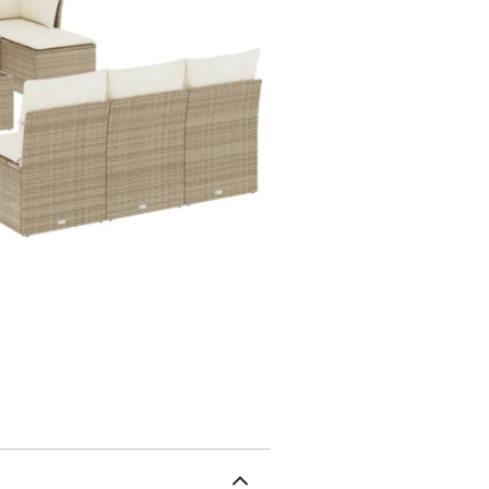
naturel. Il est léger, fa
d'extérieur en raison de 
intempéries.Expérience d
épais, offre une expérien
d'extérieur est fabriqué 
nettoyer avec un chiffon
extérieur.Housse amovibl
amovibles pour un lavag
de meubles d'extérieur 
flexible et facile à dép
d'extérieur personnalisé
nous vous recommandons
charge maximale (par si
plastiqueAssemblage requ
tressée, acier enduit de
siège : 55 x 55 cm (l x P
: beigeMatériau : résine
x P x H)Dimension du sièg
cmTabouret :Couleur : be
poudreDimensions : 55 x 
tressée, verre trempéDim
crèmeMatériau de la cou