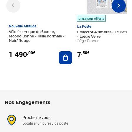
Livraison offerte
Nouvelle Attitude
La Poste
Vélo électrique du facteur,
Collector 4 timbres - Le Petit P
reconditionné - Taille normale -
- Lettre Verte
Noir/ Rouge
20g / France
1 490
7
,00€
,50€
Ajouter au panier
Nos Engagements
Proche de vous
Localiser un bureau de poste