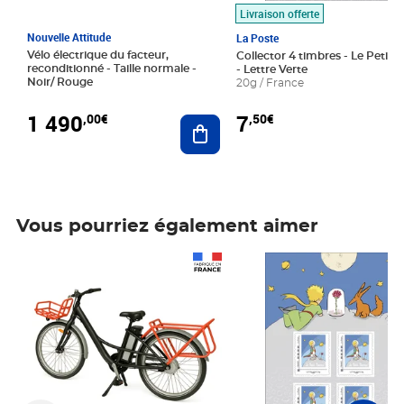
Livraison offerte
Nouvelle Attitude
La Poste
Vélo électrique du facteur,
Collector 4 timbres - Le Petit P
reconditionné - Taille normale -
- Lettre Verte
Noir/ Rouge
20g / France
1 490
7
,00€
,50€
Ajouter au panier
Vous pourriez également aimer
Prix 1 490,00€
Prix 7,50€