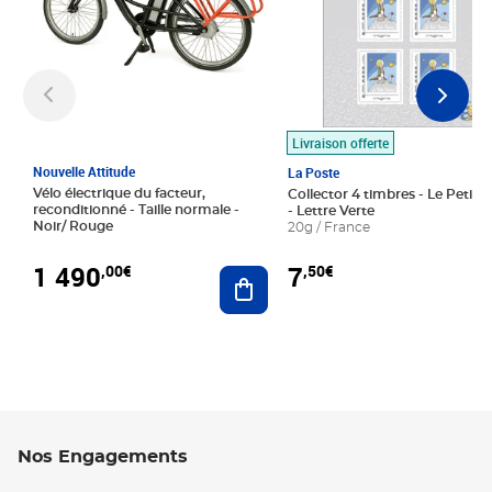
Livraison offerte
Nouvelle Attitude
La Poste
Vélo électrique du facteur,
Collector 4 timbres - Le Petit P
reconditionné - Taille normale -
- Lettre Verte
Noir/ Rouge
20g / France
1 490
7
,00€
,50€
Ajouter au panier
Nos Engagements