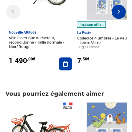
Livraison offerte
Nouvelle Attitude
La Poste
Vélo électrique du facteur,
Collector 4 timbres - Le Petit P
reconditionné - Taille normale -
- Lettre Verte
Noir/ Rouge
20g / France
1 490
7
,00€
,50€
Ajouter au panier
Vous pourriez également aimer
Prix 1 490,00€
Prix 7,50€