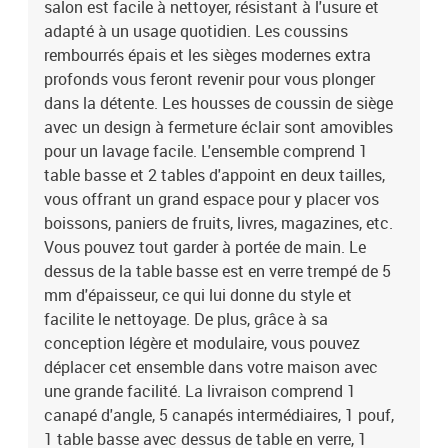
salon est facile à nettoyer, résistant à l'usure et
cm (l x P x H)La livraison comprend :1 x table basse avec dessus
adapté à un usage quotidien. Les coussins
en verre trempé1 x canapé d'angle5 x canapé central1 x pouf1 x
petite table d'appoint1 x grande table d'appoint7 x coussin de
rembourrés épais et les sièges modernes extra
siège7 x coussin de dossier
profonds vous feront revenir pour vous plonger
dans la détente. Les housses de coussin de siège
avec un design à fermeture éclair sont amovibles
pour un lavage facile. L'ensemble comprend 1
table basse et 2 tables d'appoint en deux tailles,
vous offrant un grand espace pour y placer vos
boissons, paniers de fruits, livres, magazines, etc.
Vous pouvez tout garder à portée de main. Le
dessus de la table basse est en verre trempé de 5
mm d'épaisseur, ce qui lui donne du style et
facilite le nettoyage. De plus, grâce à sa
conception légère et modulaire, vous pouvez
déplacer cet ensemble dans votre maison avec
une grande facilité. La livraison comprend 1
canapé d'angle, 5 canapés intermédiaires, 1 pouf,
1 table basse avec dessus de table en verre, 1