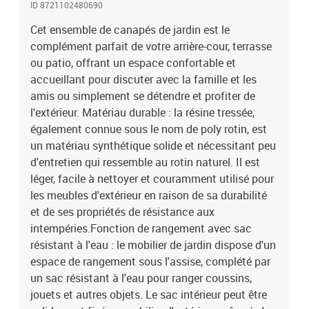
ID 8721102480690
plus de stabilité.Dessus stable et facile à nettoyer : cette table de
jardin a un dessus en bois d'acacia robuste, durable et facile à
Cet ensemble de canapés de jardin est le
nettoyer avec un chiffon humide.Housse amovible et lavable : ces
complément parfait de votre arrière-cour, terrasse
coussins de siège sont dotés de housses amovibles pour un lavage
ou patio, offrant un espace confortable et
et un entretien faciles.Conception modulaire : cet ensemble de
accueillant pour discuter avec la famille et les
meubles d'extérieur a une conception modulaire, ce qui le rend
amis ou simplement se détendre et profiter de
complètement flexible et facile à déplacer, afin que vous puissiez
l'extérieur. Matériau durable : la résine tressée,
créer un agencement de meubles d'extérieur personnalisé. Bon à
également connue sous le nom de poly rotin, est
savoir :Pour que vos meubles d'extérieur restent beaux, nous vous
recommandons de les protéger avec une housse
un matériau synthétique solide et nécessitant peu
imperméable.Capacité de charge maximale (par siège) : 110
d'entretien qui ressemble au rotin naturel. Il est
kgRésistance aux UVPieds réglables en plastiqueAssemblage
léger, facile à nettoyer et couramment utilisé pour
requis : ouiSiège d'angle :Couleur : noirMatériau : résine tressée,
les meubles d'extérieur en raison de sa durabilité
acier enduit de poudreDimensions : 62 x 62 x 69 cm (l x P x
et de ses propriétés de résistance aux
H)Dimension du siège : 55 x 55 cm (l x P)Hauteur du siège à partir
intempéries.Fonction de rangement avec sac
du sol : 37 cmSiège central :Couleur : noirMatériau : résine tressée,
résistant à l'eau : le mobilier de jardin dispose d'un
acier enduit de poudreDimensions : 55 x 62 x 69 cm (l x P x
H)Dimension du siège : 55 x 55 cm (l x P)Hauteur du siège à partir
espace de rangement sous l'assise, complété par
du sol : 37 cmCanapé avec accoudoirs :Couleur : noirMatériau :
un sac résistant à l'eau pour ranger coussins,
résine tressée, acier enduit de poudre, bois d'acacia massif avec
jouets et autres objets. Le sac intérieur peut être
finition à l'huileDimensions : 59 x 62 x 69 cm (l x P x H)Dimension