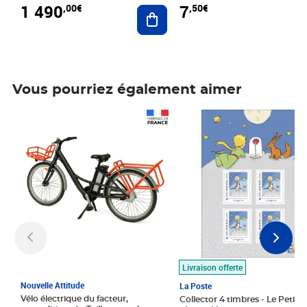
1 490
7
,00€
,50€
Ajouter au panier
Vous pourriez également aimer
Prix 1 490,00€
Prix 7,50€
Livraison offerte
Nouvelle Attitude
La Poste
Vélo électrique du facteur,
Collector 4 timbres - Le Petit P