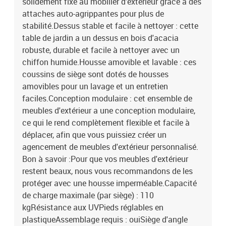
solidement fixé au mobilier d'extérieur grâce à des
du siège : 55 x 55 cm (l x P)Hauteur du siège à partir du sol : 37
attaches auto-agrippantes pour plus de
cmHauteur des accoudoirs à partir du sol : 55 cmTable :Couleur :
stabilité.Dessus stable et facile à nettoyer : cette
noirMatériau : résine tressée, acier enduit de poudre, bois d'acacia
table de jardin a un dessus en bois d'acacia
massif avec finition à l'huileDimensions : 55 x 55 x 37 cm (L x l x
H)Coussin :Couleur : noirMatériau de la couverture : tissu (100 %
robuste, durable et facile à nettoyer avec un
polyester)Matériau de remplissage du coussin de siège :
chiffon humide.Housse amovible et lavable : ces
mousseMatériau de remplissage du coussin de dossier : fibre de
coussins de siège sont dotés de housses
cotonDimensions du coussin de siège : 55 x 55 x 3 cm (l x P x
amovibles pour un lavage et un entretien
é)Dimensions du coussin de dossier : 55 x 45 x 13 cm (L x l x é)La
faciles.Conception modulaire : cet ensemble de
livraison contient :1 x table de jardin2 x siège d'angle avec
meubles d'extérieur a une conception modulaire,
fonction de rangement et sac résistant à l'eau5 x siège central
ce qui le rend complètement flexible et facile à
incluant une fonction de rangement avec un sac résistant à l'eau2
x canapé d'accoudoir avec fonction de rangement et sac résistant
déplacer, afin que vous puissiez créer un
à l'eau11 x coussin de dossier9 x coussin d'assise avec housse
agencement de meubles d'extérieur personnalisé.
amovible et lavable
Bon à savoir :Pour que vos meubles d'extérieur
restent beaux, nous vous recommandons de les
protéger avec une housse imperméable.Capacité
de charge maximale (par siège) : 110
kgRésistance aux UVPieds réglables en
plastiqueAssemblage requis : ouiSiège d'angle