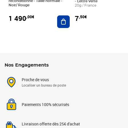
reconditionné - Taille normale -
- Lettre Verte
Noir/ Rouge
20g / France
1 490
7
,00€
,50€
Ajouter au panier
Nos Engagements
Proche de vous
Localiser un bureau de poste
Paiements 100% sécurisés
Livraison offerte dès 25€ d'achat