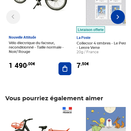
Livraison offerte
Nouvelle Attitude
La Poste
Vélo électrique du facteur,
Collector 4 timbres - Le Petit P
reconditionné - Taille normale -
- Lettre Verte
Noir/ Rouge
20g / France
1 490
7
,00€
,50€
Ajouter au panier
Vous pourriez également aimer
Prix 1 490,00€
Prix 7,50€