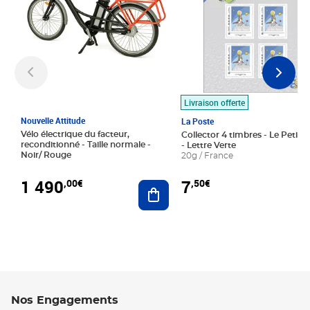
Livraison offerte
Nouvelle Attitude
La Poste
Vélo électrique du facteur,
Collector 4 timbres - Le Petit P
reconditionné - Taille normale -
- Lettre Verte
Noir/ Rouge
20g / France
1 490
7
,00€
,50€
Ajouter au panier
Nos Engagements