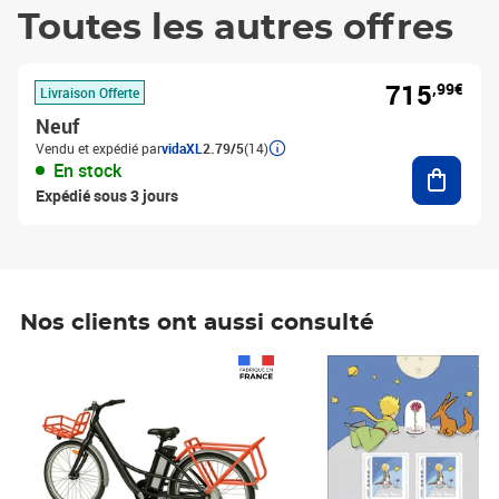
Toutes les autres offres
715
,99€
Livraison Offerte
Neuf
Vendu et expédié par
vidaXL
2.79/5
(14)
Ajouter
En stock
Expédié sous 3 jours
Nos clients ont aussi consulté
Prix 1 490,00€
Prix 7,50€