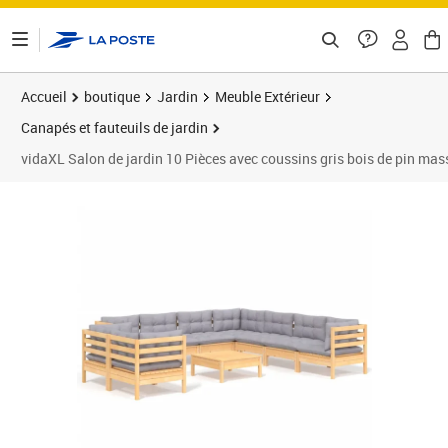
ontenu de la page
Accueil
boutique
Jardin
Meuble Extérieur
Canapés et fauteuils de jardin
vidaXL Salon de jardin 10 Pièces avec coussins gris bois de pin mas
Prix barré 765,99 €
Prix 715,89€
Prix 7