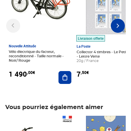
Livraison offerte
Nouvelle Attitude
La Poste
Vélo électrique du facteur,
Collector 4 timbres - Le Petit P
reconditionné - Taille normale -
- Lettre Verte
Noir/ Rouge
20g / France
1 490
7
,00€
,50€
Ajouter au panier
Vous pourriez également aimer
Prix 1 490,00€
Prix 7,50€