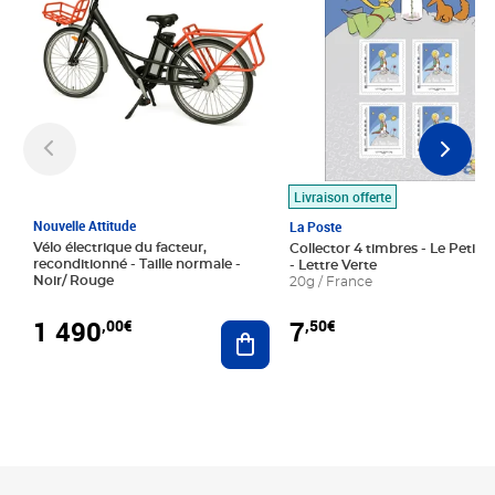
Livraison offerte
Nouvelle Attitude
La Poste
Vélo électrique du facteur,
Collector 4 timbres - Le Petit P
reconditionné - Taille normale -
- Lettre Verte
Noir/ Rouge
20g / France
1 490
7
,00€
,50€
Ajouter au panier