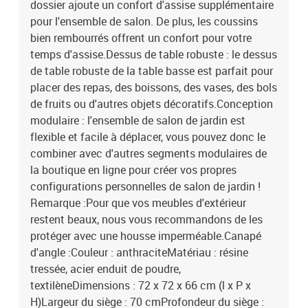
dossier ajoute un confort d'assise supplémentaire
siège : mousseMatériau de remplissage du coussin de dossier :
pour l'ensemble de salon. De plus, les coussins
coton PPDimensions du coussin de siège : 70 x 70 x 5 cm (l x P x
é)Dimensions du coussin de dossier : 69 x 41 cm (L x l) / 54 x 41
bien rembourrés offrent un confort pour votre
cm (L x l)L'assemblage est requisLa livraison contient :3 x canapé
temps d'assise.Dessus de table robuste : le dessus
d'angle9 x coussin de siège10 x coussin de dossier4 x canapé
de table robuste de la table basse est parfait pour
central2 x repose-pied1 x table
placer des repas, des boissons, des vases, des bols
de fruits ou d'autres objets décoratifs.Conception
modulaire : l'ensemble de salon de jardin est
flexible et facile à déplacer, vous pouvez donc le
combiner avec d'autres segments modulaires de
la boutique en ligne pour créer vos propres
configurations personnelles de salon de jardin !
Remarque :Pour que vos meubles d'extérieur
restent beaux, nous vous recommandons de les
protéger avec une housse imperméable.Canapé
d'angle :Couleur : anthraciteMatériau : résine
tressée, acier enduit de poudre,
textilèneDimensions : 72 x 72 x 66 cm (l x P x
H)Largeur du siège : 70 cmProfondeur du siège :