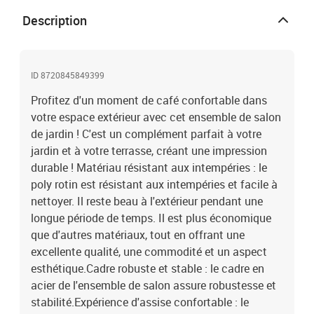
vases, des bols de fruits ou d'autres objets décoratifs.Conception
Description
modulaire : l'ensemble de salon de jardin est flexible et facile à
déplacer, vous pouvez donc le combiner avec d'autres segments
modulaires de la boutique en ligne pour créer vos propres
configurations personnelles de salon de jardin ! Remarque :Pour
ID 8720845849399
que vos meubles d'extérieur restent beaux, nous vous
Profitez d'un moment de café confortable dans
recommandons de les protéger avec une housse
imperméable.Canapé d'angle :Couleur : anthraciteMatériau :
votre espace extérieur avec cet ensemble de salon
résine tressée, acier enduit de poudre, textilèneDimensions : 72 x
de jardin ! C'est un complément parfait à votre
72 x 66 cm (l x P x H)Largeur du siège : 70 cmProfondeur du siège :
jardin et à votre terrasse, créant une impression
70 cmCapacité de charge maximale : 110 kgCanapé central
durable ! Matériau résistant aux intempéries : le
:Couleur : anthraciteMatériau : résine tressée, acier enduit de
poly rotin est résistant aux intempéries et facile à
poudre, textilèneDimensions : 72 x 70 x 66 cm (L x l x H)Largeur du
nettoyer. Il reste beau à l'extérieur pendant une
siège : 70 cmProfondeur du siège : 70 cmCapacité de charge
longue période de temps. Il est plus économique
maximale : 110 kgTable :Couleur : anthraciteMatériau : résine
tressée, acier enduit de poudreDimensions : 70 x 70 x 34 cm (l x P x
que d'autres matériaux, tout en offrant une
H)Capacité de charge maximale : 110 kgRepose-pied :Couleur :
excellente qualité, une commodité et un aspect
anthraciteMatériau : résine tressée, acier enduit de poudre,
esthétique.Cadre robuste et stable : le cadre en
textilèneDimensions : 70 x 70 x 34 cm (l x P x H)Capacité de charge
acier de l'ensemble de salon assure robustesse et
maximale : 110 kgCoussin :Couleur du coussin : beigeMatériau :
stabilité.Expérience d'assise confortable : le
tissu (100 % polyester)Matériau de remplissage du coussin de