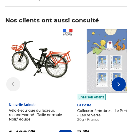
Nos clients ont aussi consulté
Prix 1 490,00€
Prix 7,50€
Livraison offerte
Nouvelle Attitude
La Poste
Vélo électrique du facteur,
Collector 4 timbres - Le Petit P
reconditionné - Taille normale -
- Lettre Verte
Noir/ Rouge
20g / France
,00€
,50€
Ajouter au panier