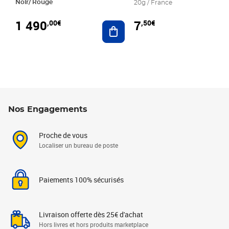
Noir/ Rouge
20g / France
1 490
7
,00€
,50€
Ajouter au panier
Nos Engagements
Proche de vous
Localiser un bureau de poste
Paiements 100% sécurisés
Livraison offerte dès 25€ d'achat
Hors livres et hors produits marketplace