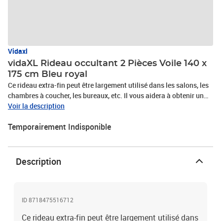
Vidaxl
vidaXL Rideau occultant 2 Pièces Voile 140 x
175 cm Bleu royal
Ce rideau extra-fin peut être largement utilisé dans les salons, les
chambres à coucher, les bureaux, etc. Il vous aidera à obtenir un
peu d'intimité tout en laissant la lumière naturelle dans la
Voir la description
pièce. Ces rideaux en voile présentent un design simple mais
Temporairement Indisponible
intemporel et aident à créer une atmosphère confortable et intime.
Grâce aux boucles, les rideaux peuvent être mis facilement et sans
besoin d'un système de rail supplémentaire et vous pouvez les
garder ouverts grâce aux embrasses incluses. La livraison
Description
comprend 2 rideaux en voile et 2 embrasses. Veuillez noter que la
tringle de rideau n'est pas incluse.Couleur : Bleu royalDimensions :
140 x 175 cm (I x H)Entretien : lavage à la main La livraison
comprend 2 rideaux et 2 embrassesMatériel: Polyester: 100%
ID 8718475516712
Ce rideau extra-fin peut être largement utilisé dans