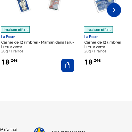
Livraison offerte
Livraison offerte
La Poste
La Poste
Carnet de 12 timbres - Maman dans l'art -
Carnet de 12 timbres - Le bl
Lettre verte
Lettre verte
20g / France
20g / France
18
18
,24€
,24€
r au panier
Ajouter au panier
5€ d'achat