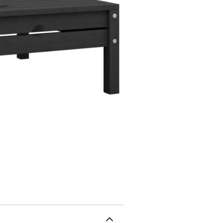
nous vous recommandons
noirMatériau : bois de p
H)Capacité de charge ma
inclus : non