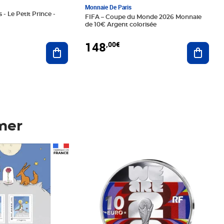
Monnaie De Paris
 - Le Petit Prince -
FIFA – Coupe du Monde 2026 Monnaie
de 10€ Argent colorisée
148
,00€
Ajouter au panier
Ajoute
mer
Prix 148,00€