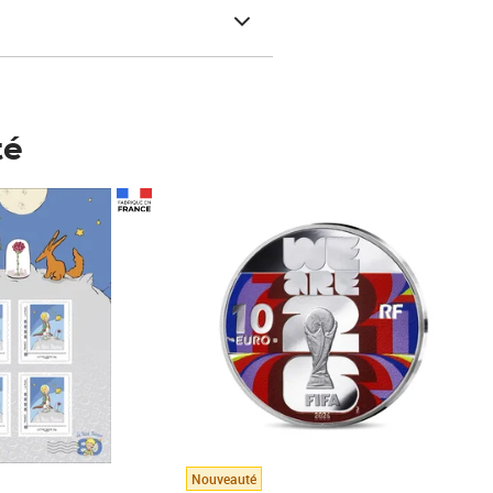
té
Prix 148,00€
Nouveauté