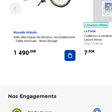
Livraison offerte
La Poste
Nouvelle Attitude
Collector 4 timbres
Vélo électrique du facteur, reconditionné
Lettre Verte
- Taille normale - Noir/ Rouge
20g / France
1 490
7
,00€
,50€
Ajouter au panier
Nos Engagements