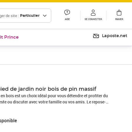
er de site :
Particulier
AIDE
SE CONNECTER
PANIER
Laposte.net
it Prince
ed de jardin noir bois de pin massif
 en bois est un choix idéal pour vous détendre et profiter du
este ou discuter avec votre famille ou vos amis. Le repose-
iqué en bois de pin massif, ce qui le rend robuste et stable. De
patio en bois présente également une conception modulaire, ce
sponible
 flexible et facile à déplacer pour s'adapter à n'importe quelle
: afin de prolonger la durée de vie des meubles d'extérieur,