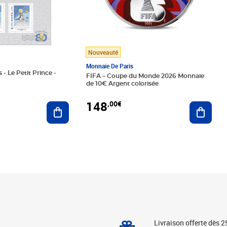
Nouveauté
Monnaie De Paris
 - Le Petit Prince -
FIFA – Coupe du Monde 2026 Monnaie
de 10€ Argent colorisée
148
,00€
Ajouter au panier
Ajoute
Livraison offerte dès 2