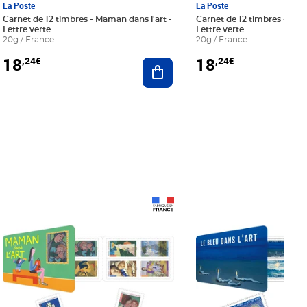
La Poste
La Poste
Carnet de 12 timbres - Maman dans l'art -
Carnet de 12 timbres - Le bl
Lettre verte
Lettre verte
20g / France
20g / France
18
18
,24€
,24€
r au panier
Ajouter au panier
Prix 18,24€
Prix 18,24€