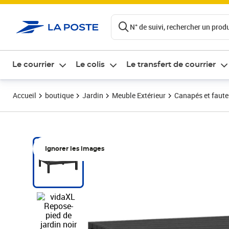
ontenu de la page
N° de suivi, rechercher un produi
Le courrier
Le colis
Le transfert de courrier
Accueil
boutique
Jardin
Meuble Extérieur
Canapés et fauteu
Ignorer les images