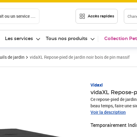
t ou un service ....
Chang
Accès rapides
Les services
Tous nos produits
Collection Pet
ils de jardin
vidaXL Repose-pied de jardin noir bois de pin massif
Vidaxl
vidaXL Repose-pi
Ce repose-pied de jardin
beau temps, faire une si
pied d'extérieur est fabr
Voir la description
plus, le repose-pied de 
Temporairement Indi
qui le rend complètement
configuration. Remarque 