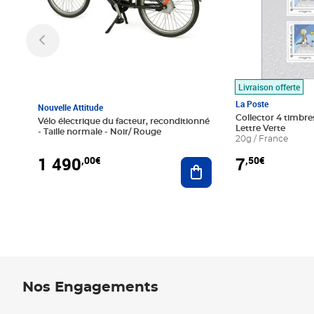
Livraison offerte
La Poste
Nouvelle Attitude
Collector 4 timbres
Vélo électrique du facteur, reconditionné
Lettre Verte
- Taille normale - Noir/ Rouge
20g / France
1 490
7
,00€
,50€
Ajouter au panier
Nos Engagements