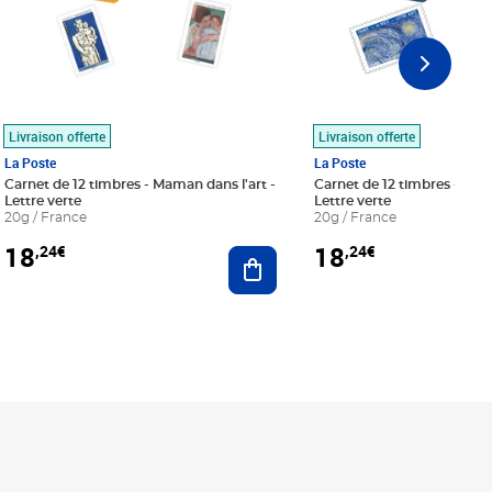
Livraison offerte
Livraison offerte
La Poste
La Poste
Carnet de 12 timbres - Maman dans l'art -
Carnet de 12 timbres - Le bl
Lettre verte
Lettre verte
20g / France
20g / France
18
18
,24€
,24€
r au panier
Ajouter au panier