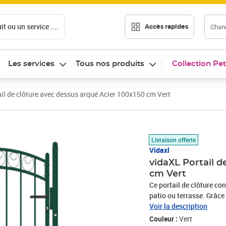
t ou un service ....
Chang
Accès rapides
Les services
Tous nos produits
Collection Pet
il de clôture avec dessus arqué Acier 100x150 cm Vert
Prix 149,23€
Livraison offerte
Vidaxl
vidaXL Portail d
cm Vert
Ce portail de clôture con
patio ou terrasse. Grâce
renforts horizontaux qui 
Voir la description
sécurité tout en formant
Couleur :
Vert