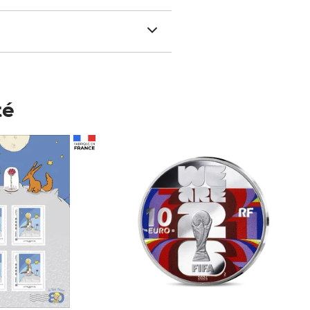
té
Prix 148,00€