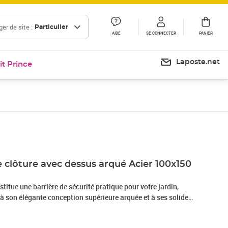
er de site :
Particulier
AIDE
SE CONNECTER
PANIER
Laposte.net
it Prince
e clôture avec dessus arqué Acier 100x150
stitue une barrière de sécurité pratique pour votre jardin,
 à son élégante conception supérieure arquée et à ses solides
renforcent le cadre, ce portail de jardin offre un haut degré de
 une fabuleuse entrée sur votre propriété. Fabriqué en acier