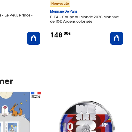
Nouveauté
Monnaie De Paris
 - Le Petit Prince -
FIFA – Coupe du Monde 2026 Monnaie
de 10€ Argent colorisée
148
,00€
Ajouter au panier
Ajoute
mer
Prix 148,00€