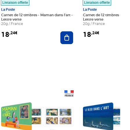
Livraison offerte
Livraison offerte
La Poste
La Poste
Carnet de 12 timbres - Maman dans l'art -
Carnet de 12 timbres - Le bl
Lettre verte
Lettre verte
20g / France
20g / France
18
18
,24€
,24€
r au panier
Ajouter au panier
Prix 18,24€
Prix 18,24€