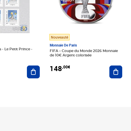
Nouveauté
Monnaie De Paris
 - Le Petit Prince -
FIFA – Coupe du Monde 2026 Monnaie
de 10€ Argent colorisée
148
,00€
Ajouter au panier
Ajoute