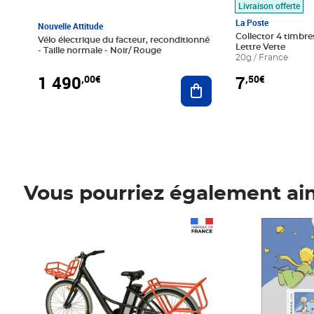
Livraison offerte
La Poste
Nouvelle Attitude
Collector 4 timbres
Vélo électrique du facteur, reconditionné
Lettre Verte
- Taille normale - Noir/ Rouge
20g / France
1 490
7
,00€
,50€
Ajouter au panier
Vous pourriez également ai
Prix 1 490,00€
Prix 7,50€