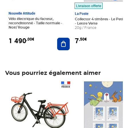
Livraison offerte
Nouvelle Attitude
La Poste
Vélo électrique du facteur,
Collector 4 timbres - Le Petit P
reconditionné - Taille normale -
- Lettre Verte
Noir/ Rouge
20g / France
1 490
7
,00€
,50€
Ajouter au panier
Vous pourriez également aimer
Prix 1 490,00€
Prix 7,50€