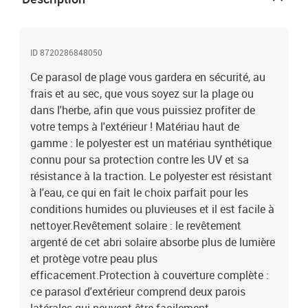
d'aération, ce pare-soleil offre une circulation d'air douce, ce qui
vous permet de vous sentir plus à l'aise et plus frais.Cadre en acier
: le cadre en acier assure robustesse et stabilité.Couleur :
sableMatériau : tissu (100 % polyester) avec revêtement argenté,
ID 8720286848050
acier enduit de poudreDimensions : 190 x 202/218 cm (diamètre x
Ce parasol de plage vous gardera en sécurité, au
H)Longueur de l'arc : 215 cmDiamètre du mât : 22/25
mmComprend deux parois latérales amoviblesDispose d'un orifice
frais et au sec, que vous soyez sur la plage ou
d'aérationProtection UVRésistance à l'eauIdéal pour une
dans l'herbe, afin que vous puissiez profiter de
utilisation à la plage ou dans l'herbeL'assemblage est requis
votre temps à l'extérieur ! Matériau haut de
gamme : le polyester est un matériau synthétique
connu pour sa protection contre les UV et sa
résistance à la traction. Le polyester est résistant
à l'eau, ce qui en fait le choix parfait pour les
conditions humides ou pluvieuses et il est facile à
nettoyer.Revêtement solaire : le revêtement
argenté de cet abri solaire absorbe plus de lumière
et protège votre peau plus
efficacement.Protection à couverture complète :
ce parasol d'extérieur comprend deux parois