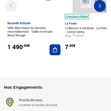
Livraison offerte
Nouvelle Attitude
La Poste
Vélo électrique du facteur,
Collector 4 timbres - Le Petit P
reconditionné - Taille normale -
- Lettre Verte
Noir/ Rouge
20g / France
1 490
7
,00€
,50€
Ajouter au panier
Nos Engagements
Proche de vous
Localiser un bureau de poste