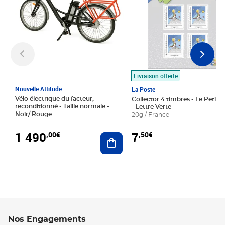
Livraison offerte
Nouvelle Attitude
La Poste
Vélo électrique du facteur,
Collector 4 timbres - Le Petit P
reconditionné - Taille normale -
- Lettre Verte
Noir/ Rouge
20g / France
1 490
7
,00€
,50€
Ajouter au panier
Nos Engagements