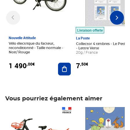
Livraison offerte
Nouvelle Attitude
La Poste
Vélo électrique du facteur,
Collector 4 timbres - Le Petit P
reconditionné - Taille normale -
- Lettre Verte
Noir/ Rouge
20g / France
1 490
7
,00€
,50€
Ajouter au panier
Vous pourriez également aimer
Prix 1 490,00€
Prix 7,50€