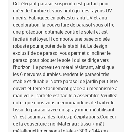
H)Dimensions de la base croisée : 100 x 100 cm (L x l)Avec orifice
Cet élégant parasol suspendu est parfait pour
d'aération et mécanisme à manivelleAvec 6 baleines en acier
créer de l'ombre et vous protéger des rayons UV
nocifs. Fabriquée en polyester anti-UV et anti-
décoloration, la couverture de parasol vous offre
une protection optimale contre le soleil et est
facile à nettoyer. Il comporte une base croisée
robuste pour ajouter de la stabilité. Le design
exclusif de ce parasol vous permet d'incliner le
parasol pour bloquer le soleil qui se dirige vers
l'horizon. Le poteau en métal résistant, ainsi que
les 6 nervures durables, rendent le parasol très
stable et durable. Notre parasol de jardin peut être
ouvert et fermé facilement grâce au mécanisme à
manivelle. L'article est facile à assembler. Veuillez
noter que nous vous recommandons de traiter le
tissu du parasol avec un spray imperméabilisant
s'il est soumis à des fortes précipitations.Couleur
de la couverture : noirMatériau : tissu + mât
métalliqueDimensions totales : 300 x 244 cm