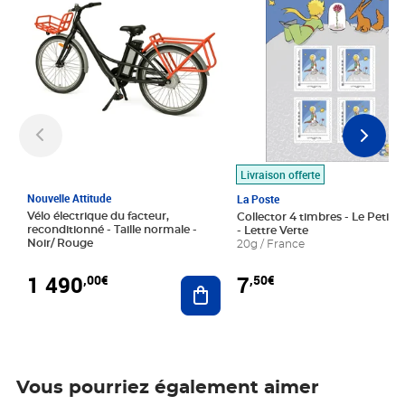
Livraison offerte
Nouvelle Attitude
La Poste
Vélo électrique du facteur,
Collector 4 timbres - Le Petit P
reconditionné - Taille normale -
- Lettre Verte
Noir/ Rouge
20g / France
1 490
7
,00€
,50€
Ajouter au panier
Vous pourriez également aimer