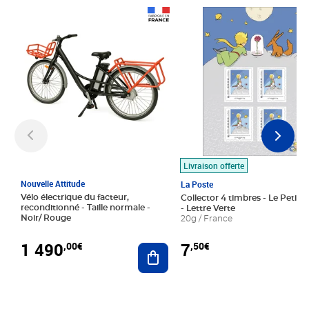
Prix 1 490,00€
Prix 7,50€
Livraison offerte
Nouvelle Attitude
La Poste
Vélo électrique du facteur,
Collector 4 timbres - Le Petit P
reconditionné - Taille normale -
- Lettre Verte
Noir/ Rouge
20g / France
1 490
7
,00€
,50€
Ajouter au panier