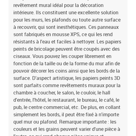
revêtement mural idéal pour la décoration
peuvent varier d'une pièce à l'autre, ce qui rend chaque pièce
unique et légèrement différente l'une de l'autre ; La livraison est
intérieure. Ils constituent une excellente solution
aléatoire, ce qui garantit l'exclusivité et l'individualité de votre
pour les murs, les plafonds ou toute autre surface
produit.Couleur : gris origamiMatériau : mousse XPS (polystyrène
à recouvrir, qui sont inesthétiques. Ces panneaux
expansé)Dimensions (chaque panneau) : 50 x 50 cm (L x l)4 x
sont fabriqués en mousse XPS, ce qui les rend
panneau de 1 m²12 x panneau de 3 m²Assemblage requis :
résistants à l'eau et faciles à nettoyer. Les papiers
nonRemarque : la colle n'est pas incluseLa livraison contient :12 x
peints de bricolage peuvent être coupés avec des
panneau mural
ciseaux. Vous pouvez les couper librement en
fonction de la taille ou de la forme du mur afin de
pouvoir décorer les coins ainsi que les bords de la
surface. D'aspect artistique, les papiers peints 3D
sont parfaits comme revêtements muraux pour la
chambre à coucher, le salon, le couloir, le hall
d'entrée, l'hôtel, le restaurant, le bureau, le café, le
pub, le centre commercial, etc. De plus, en collant
simplement les bords, il peut être fixé à n'importe
quel mur ou plafond. Remarque importante : les
couleurs et les grains peuvent varier d'une pièce à