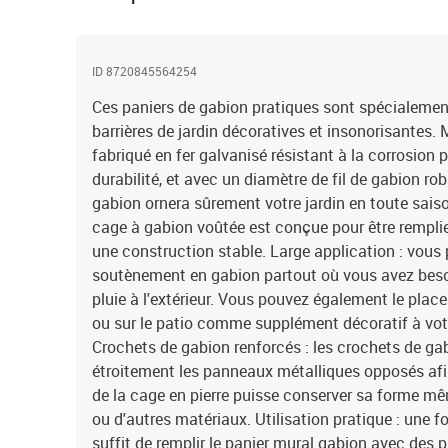
ID 8720845564254
Ces paniers de gabion pratiques sont spécialemen
barrières de jardin décoratives et insonorisantes. M
fabriqué en fer galvanisé résistant à la corrosion p
durabilité, et avec un diamètre de fil de gabion ro
gabion ornera sûrement votre jardin en toute saiso
cage à gabion voûtée est conçue pour être remplie
une construction stable. Large application : vous
soutènement en gabion partout où vous avez besoin
pluie à l'extérieur. Vous pouvez également le place
ou sur le patio comme supplément décoratif à votr
Crochets de gabion renforcés : les crochets de gab
étroitement les panneaux métalliques opposés af
de la cage en pierre puisse conserver sa forme mêm
ou d'autres matériaux. Utilisation pratique : une f
suffit de remplir le panier mural gabion avec des p