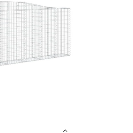
être remplie de roches o
vous pouvez placer ce m
pour garder le vent et la
jardin, cour avant ou su
extérieur. Crochets de g
relient étroitement les
de la cage en pierre pui
d'autres matériaux. Utili
remplir le panier mural 
être rempli de matériaux 
savoir :Pour faciliter a
instructions. Remarque :
argentéMatériau : fer ga
du filet : 5 x 10 cm (L x 
gabions