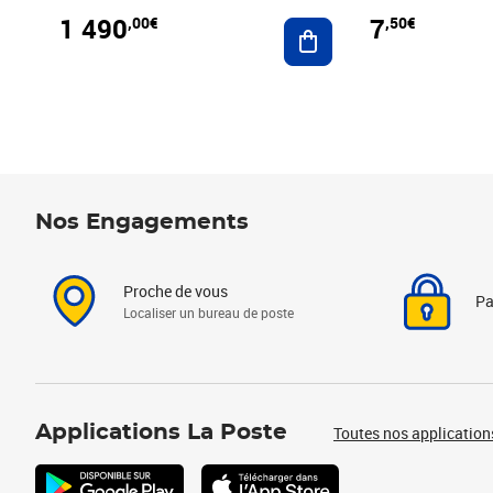
1 490
7
,00€
,50€
Ajouter au panier
Nos Engagements
Proche de vous
Pa
Localiser un bureau de poste
Applications La Poste
Toutes nos application