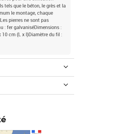
 tels que le béton, le grès et la
aximum le montage, chaque
:Les pierres ne sont pas
au : fer galvaniséDimensions :
x 10 cm (L x l)Diamètre du fil :
té
Prix 148,00€