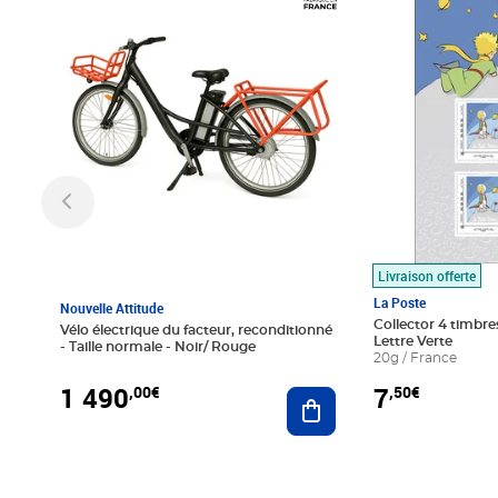
Livraison offerte
La Poste
Nouvelle Attitude
Collector 4 timbres
Vélo électrique du facteur, reconditionné
Lettre Verte
- Taille normale - Noir/ Rouge
20g / France
1 490
7
,00€
,50€
Ajouter au panier