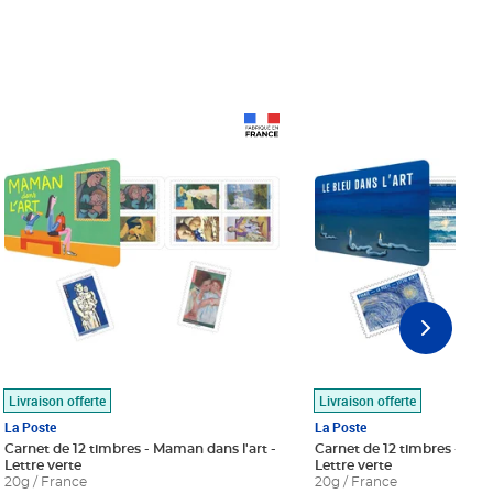
Prix 18,24€
Prix 18,24€
Livraison offerte
Livraison offerte
La Poste
La Poste
Carnet de 12 timbres - Maman dans l'art -
Carnet de 12 timbres - Le bl
Lettre verte
Lettre verte
20g / France
20g / France