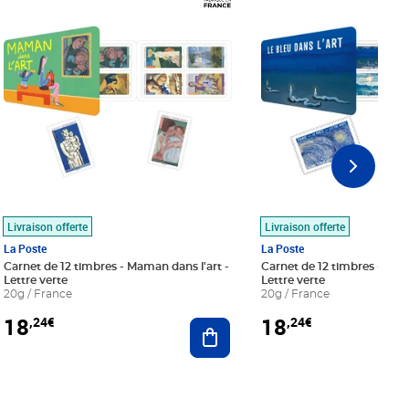
Livraison offerte
Livraison offerte
La Poste
La Poste
Carnet de 12 timbres - Maman dans l'art -
Carnet de 12 timbres - Le bl
Lettre verte
Lettre verte
20g / France
20g / France
18
18
,24€
,24€
r au panier
Ajouter au panier