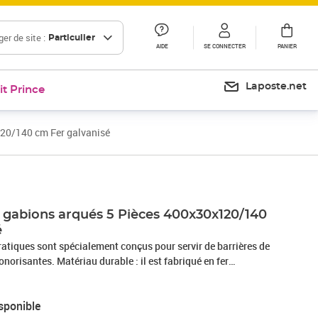
er de site :
Particulier
AIDE
SE CONNECTER
PANIER
Laposte.net
it Prince
120/140 cm Fer galvanisé
à gabions arqués 5 Pièces 400x30x120/140
é
ratiques sont spécialement conçus pour servir de barrières de
ble : il est fabriqué en fer
corrosion pour plus de stabilité et de durabilité, et avec un
n robuste de 3,5 mm, le mur de gabion ornera sûrement votre
sponible
Construction stable : la cage à gabion voûtée est conçue pour