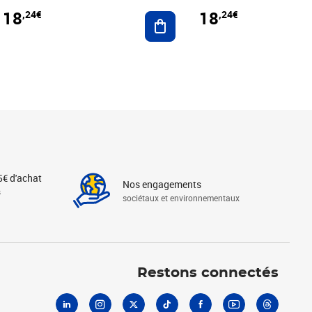
18
18
,24€
,24€
r au panier
Ajouter au panier
5€ d'achat
Nos engagements
s
sociétaux et environnementaux
Linkedin
Instagram
X
Tiktok
Facebook
Youtube
Threads
Restons connectés