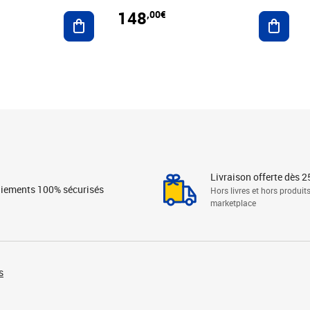
148
,00€
Ajouter au panier
Ajoute
Livraison offerte dès 2
iements 100% sécurisés
Hors livres et hors produit
marketplace
s