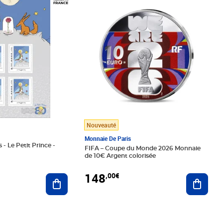
Nouveauté
Monnaie De Paris
 - Le Petit Prince -
FIFA – Coupe du Monde 2026 Monnaie
de 10€ Argent colorisée
148
,00€
Ajouter au panier
Ajoute