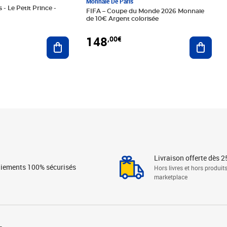
Monnaie De Paris
 - Le Petit Prince -
FIFA – Coupe du Monde 2026 Monnaie
de 10€ Argent colorisée
148
,00€
Ajouter au panier
Ajoute
Livraison offerte dès 2
iements 100% sécurisés
Hors livres et hors produit
marketplace