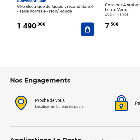
Nouvelle Attitude
Collector 4 timbres
Vélo électrique du facteur, reconditionné
Lettre Verte
- Taille normale - Noir/ Rouge
20g / France
1 490
7
,00€
,50€
Ajouter au panier
Nos Engagements
Proche de vous
Pa
Localiser un bureau de poste