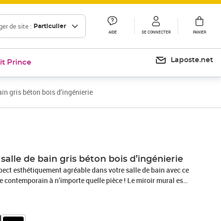
er de site :
Particulier
AIDE
SE CONNECTER
PANIER
Laposte.net
it Prince
ain gris béton bois d’ingénierie
Prix 43,99€
Prix 46,72€
salle de bain gris béton bois d’ingénierie
pect esthétiquement agréable dans votre salle de bain avec ce
yle contemporain à n’importe quelle pièce ! Le miroir mural est
et d'acrylique, ce qui le rend durable et stable. Il dispose de 3
amment d'espace pour accueillir facilement vos articles de
ain essentiels tels que savons, shampoing, dentifrice, etc. De