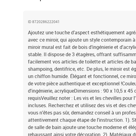
ID 8720286222041
Ajoutez une touche d’aspect esthétiquement agréa
avec ce miroir, qui ajoute un style contemporain à 
miroir mural est fait de bois d’ingénierie et d'acryl
stable. Il dispose de 3 étagères, offrant suffisam
facilement vos articles de toilette et articles de b
shampoing, dentifrice, etc. De plus, le miroir est 
un chiffon humide. Élégant et fonctionnel, ce miroi
de votre pièce authentique et exceptionnel !Couleu
d'ingénierie, acryliqueDimensions : 90 x 10,5 x 45
requisVeuillez noter : Les vis et les chevilles pour 
incluses. Recherchez et utilisez des vis et des che
vous n'êtes pas sûr, demandez conseil à un profess
attentivement chaque étape de l'instruction. 1). S
de salle de bain ajoute une touche moderne et élég
rehaussant ainsi votre décoration. 2). Matériaux d