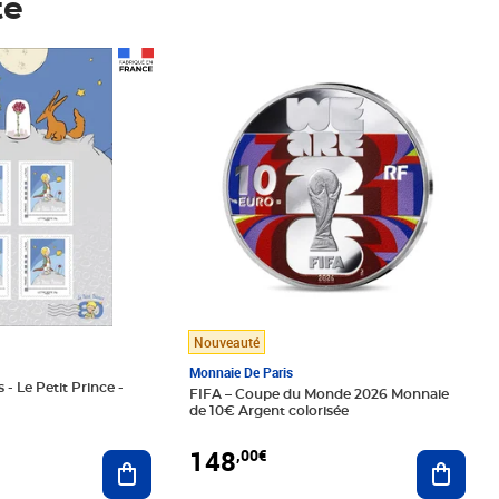
té
Prix 148,00€
Nouveauté
Monnaie De Paris
 - Le Petit Prince -
FIFA – Coupe du Monde 2026 Monnaie
de 10€ Argent colorisée
148
,00€
Ajouter au panier
Ajoute