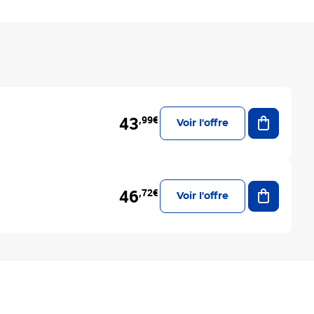
Ajouter a
43
,99€
Voir l'offre
Ajouter a
46
,72€
Voir l'offre