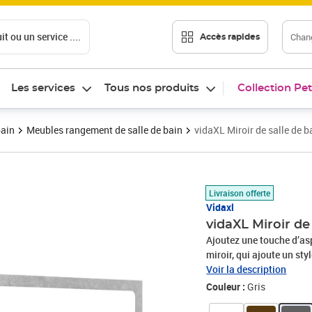
t ou un service ....
Chang
Accès rapides
Les services
Tous nos produits
Collection Pet
bain
Meubles rangement de salle de bain
vidaXL Miroir de salle de b
Prix 43,54€
Livraison offerte
Vidaxl
vidaXL Miroir de 
Ajoutez une touche d’as
miroir, qui ajoute un st
fait de bois d’ingénierie 
Voir la description
étagères, offrant suffis
Couleur :
Gris
toilette et articles de b