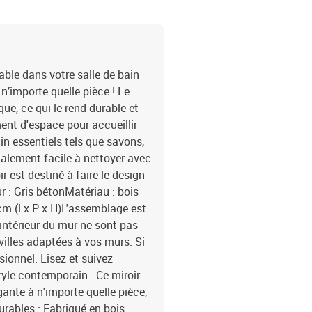
ble dans votre salle de bain
n’importe quelle pièce ! Le
ique, ce qui le rend durable et
ment d'espace pour accueillir
ain essentiels tels que savons,
également facile à nettoyer avec
r est destiné à faire le design
r : Gris bétonMatériau : bois
 cm (l x P x H)L'assemblage est
l'intérieur du mur ne sont pas
villes adaptées à vos murs. Si
ionnel. Lisez et suivez
tyle contemporain : Ce miroir
ante à n'importe quelle pièce,
urables : Fabriqué en bois