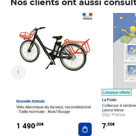
Nos clients ont aussi consul
Prix 1 490,00€
Prix 7,50€
Livraison offerte
La Poste
Nouvelle Attitude
Collector 4 timbres
Vélo électrique du facteur, reconditionné
Lettre Verte
- Taille normale - Noir/ Rouge
20g / France
1 490
7
,00€
,50€
Ajouter au panier