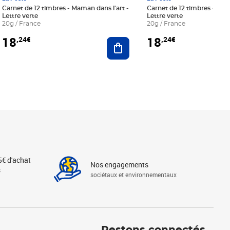
Carnet de 12 timbres - Maman dans l'art -
Carnet de 12 timbres - Le bl
Lettre verte
Lettre verte
20g / France
20g / France
18
18
,24€
,24€
r au panier
Ajouter au panier
5€ d'achat
Nos engagements
s
sociétaux et environnementaux
Linkedin
Instagram
X
Tiktok
Facebook
Youtube
Threads