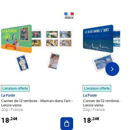
Prix 18,24€
Prix 18,24€
Livraison offerte
Livraison offerte
La Poste
La Poste
Carnet de 12 timbres - Maman dans l'art -
Carnet de 12 timbres - Le bl
Lettre verte
Lettre verte
20g / France
20g / France
18
18
,24€
,24€
r au panier
Ajouter au panier