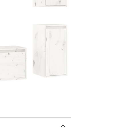
humide. Veuillez noter : 
incluses. Recherchez et 
n'êtes pas sûr, demandez
chaque étape de l'instru
massifL'assemblage est r
x P x H)2 x meuble TV : 3
x H)