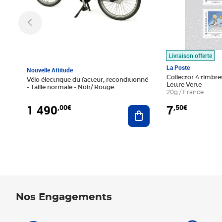
Livraison offerte
La Poste
Nouvelle Attitude
Collector 4 timbres
Vélo électrique du facteur, reconditionné
Lettre Verte
- Taille normale - Noir/ Rouge
20g / France
1 490
7
,00€
,50€
Ajouter au panier
Nos Engagements