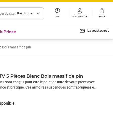
er de site :
Particulier
AIDE
SE CONNECTER
PANIER
Laposte.net
it Prince
 Bois massif de pin
V 5 Pièces Blanc Bois massif de pin
s sont conçus pour être le point de mire de votre pièce avec
dance et pratique. Ces armoires suspendues sont fabriquées en
i garantit leur solidité, durabilité et longévité. Les unités
éal pour ranger des objets tels que des livres, des objets de
sponible
, etc. Elles transforment un mur vide en une caractéristique de
 armoires flottantes sont faciles à nettoyer avec un chiffon