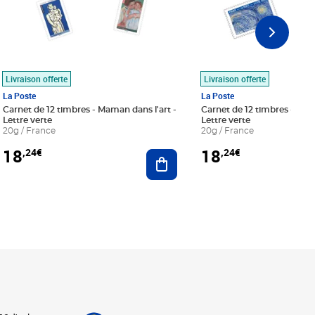
Livraison offerte
Livraison offerte
La Poste
La Poste
Carnet de 12 timbres - Maman dans l'art -
Carnet de 12 timbres - Le bl
Lettre verte
Lettre verte
20g / France
20g / France
18
18
,24€
,24€
r au panier
Ajouter au panier