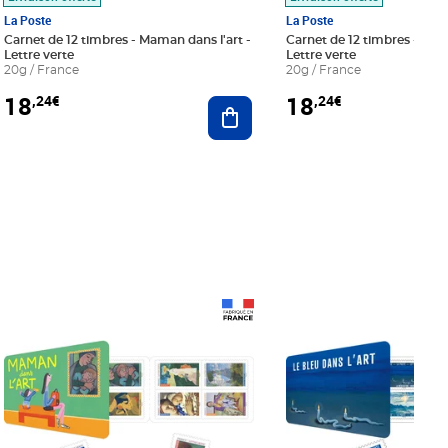
La Poste
La Poste
Carnet de 12 timbres - Maman dans l'art -
Carnet de 12 timbres - Le bl
Lettre verte
Lettre verte
20g / France
20g / France
18
18
,24€
,24€
r au panier
Ajouter au panier
Prix 18,24€
Prix 18,24€