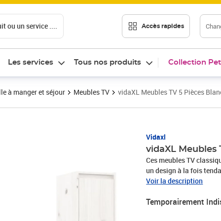
t ou un service ....
Chang
Accès rapides
Les services
Tous nos produits
Collection Pet
le à manger et séjour
Meubles TV
vidaXL Meubles TV 5 Pièces Blanc
Vidaxl
vidaXL Meubles T
Ces meubles TV classique
un design à la fois ten
bois de pin massif, ce qu
Voir la description
murales sont l'endroit id
Temporairement Indi
collection, des bibelots
conception. De plus, les