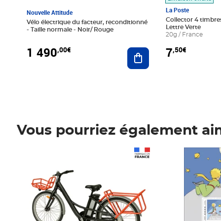
La Poste
Nouvelle Attitude
Collector 4 timbres
Vélo électrique du facteur, reconditionné
Lettre Verte
- Taille normale - Noir/ Rouge
20g / France
1 490
7
,00€
,50€
Ajouter au panier
Vous pourriez également ai
Prix 1 490,00€
Prix 7,50€