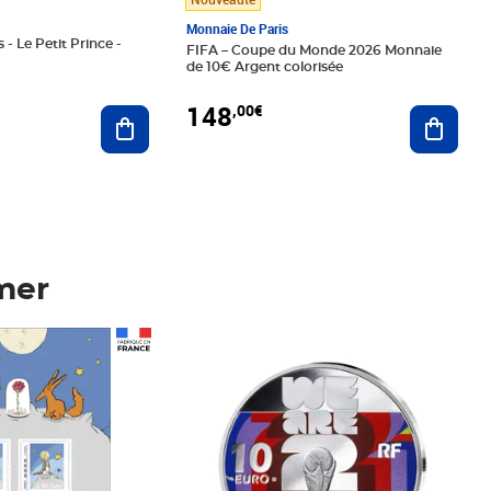
Monnaie De Paris
 - Le Petit Prince -
FIFA – Coupe du Monde 2026 Monnaie
de 10€ Argent colorisée
148
,00€
Ajouter au panier
Ajoute
mer
Prix 148,00€