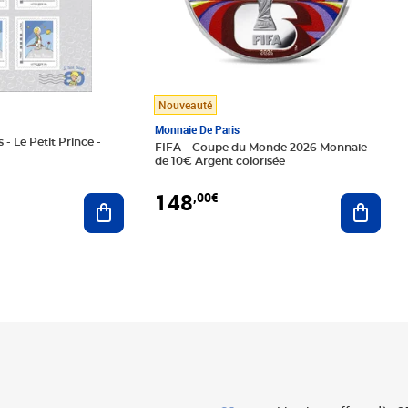
Nouveauté
Monnaie De Paris
 - Le Petit Prince -
FIFA – Coupe du Monde 2026 Monnaie
de 10€ Argent colorisée
148
,00€
Ajouter au panier
Ajoute