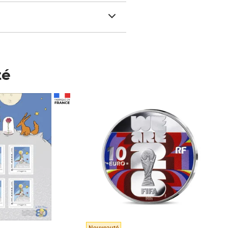
té
Prix 148,00€
Nouveauté