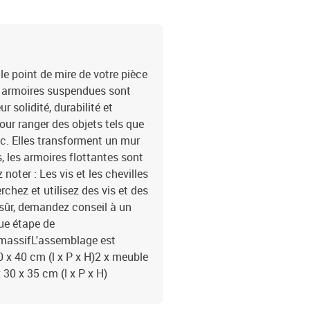
e point de mire de votre pièce
es armoires suspendues sont
r solidité, durabilité et
pour ranger des objets tels que
etc. Elles transforment un mur
, les armoires flottantes sont
noter : Les vis et les chevilles
rchez et utilisez des vis et des
 sûr, demandez conseil à un
ue étape de
n massifL'assemblage est
0 x 40 cm (l x P x H)2 x meuble
 30 x 35 cm (l x P x H)