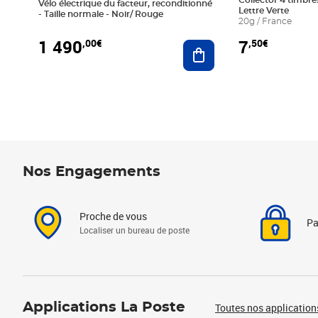
Collector 4 timbres
Vélo électrique du facteur, reconditionné
Lettre Verte
- Taille normale - Noir/ Rouge
20g / France
1 490
7
,00€
,50€
Ajouter au panier
Nos Engagements
Proche de vous
Pa
Localiser un bureau de poste
Applications La Poste
Toutes nos application