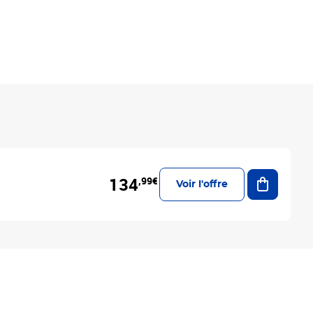
Ajouter a
134
,99€
Voir l'offre