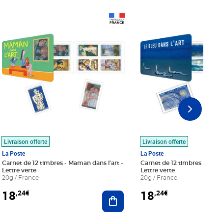
Prix 18,24€
Prix 18,24€
Livraison offerte
Livraison offerte
La Poste
La Poste
Carnet de 12 timbres - Maman dans l'art -
Carnet de 12 timbres - Le bl
Lettre verte
Lettre verte
20g / France
20g / France
18
18
,24€
,24€
r au panier
Ajouter au panier