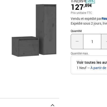
170,99 €
conception. De plus, les
-25%
127
,89€
humide. Veuillez noter : 
incluses. Recherchez et 
Prix unitaire TTC
n'êtes pas sûr, demandez
Vendu et expédié par
Rés
chaque étape de l'instru
Expédié sous 2 jours
liv
est requisLa livraison co
Quantité : 1
TV : 30 x 30 x 100 cm (l 
Quantité
Quantité max.
Voir toutes les au
1 Neuf
—
À partir de