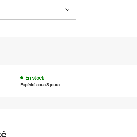
En stock
Expédié sous 3 jours
té