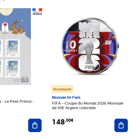
Prix 148,00€
Nouveauté
Monnaie De Paris
 - Le Petit Prince -
FIFA – Coupe du Monde 2026 Monnaie
de 10€ Argent colorisée
148
,00€
Ajouter au panier
Ajoute