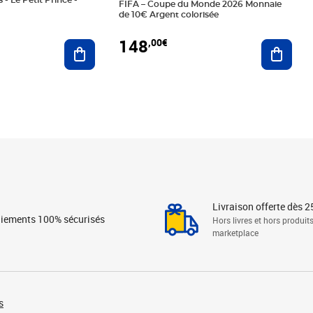
 - Le Petit Prince -
FIFA – Coupe du Monde 2026 Monnaie
de 10€ Argent colorisée
148
,00€
Ajouter au panier
Ajoute
Livraison offerte dès 2
iements 100% sécurisés
Hors livres et hors produit
marketplace
s