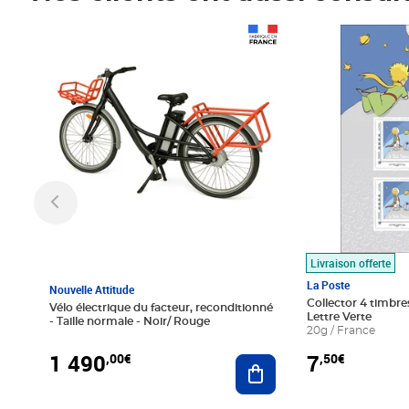
Prix 1 490,00€
Prix 7,50€
Livraison offerte
La Poste
Nouvelle Attitude
Collector 4 timbres
Vélo électrique du facteur, reconditionné
Lettre Verte
- Taille normale - Noir/ Rouge
20g / France
1 490
7
,00€
,50€
Ajouter au panier