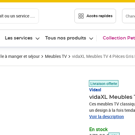
t ou un service ....
Chang
Accès rapides
Les services
Tous nos produits
Collection Pet
le à manger et séjour
Meubles TV
vidaXL Meubles TV 4 Pièces Gris 
Prix barré 170,99 €
Prix 127,89€
Livraison offerte
Vidaxl
vidaXL Meubles T
Ces meubles TV classique
un design à la fois ten
bois de pin massif, ce qu
Voir la description
murales sont l'endroit id
En stock
collection, des bibelots