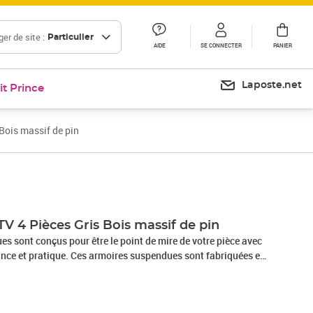
er de site :
Particulier
AIDE
SE CONNECTER
PANIER
Laposte.net
it Prince
Bois massif de pin
Prix 134,99€
V 4 Pièces Gris Bois massif de pin
s sont conçus pour être le point de mire de votre pièce avec
dance et pratique. Ces armoires suspendues sont fabriquées en
i garantit leur solidité, durabilité et longévité. Les unités
éal pour ranger des objets tels que des livres, des objets de
, etc. Elles transforment un mur vide en une caractéristique de