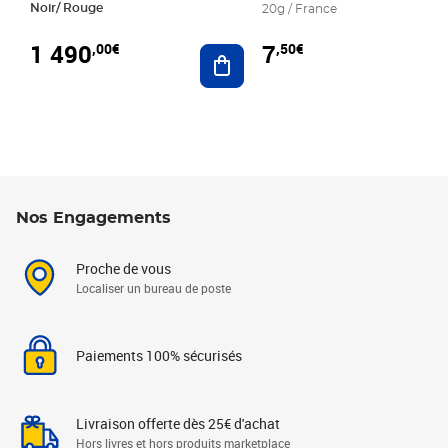
Noir/ Rouge
20g / France
1 490
7
,00€
,50€
Ajouter au panier
Nos Engagements
Proche de vous
Localiser un bureau de poste
Paiements 100% sécurisés
Livraison offerte dès 25€ d'achat
Hors livres et hors produits marketplace