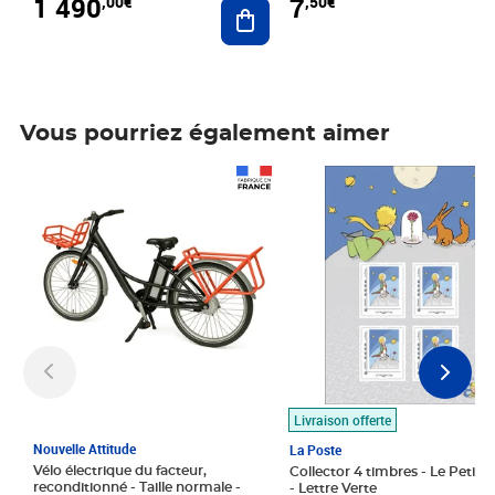
1 490
7
,00€
,50€
Ajouter au panier
Vous pourriez également aimer
Prix 1 490,00€
Prix 7,50€
Livraison offerte
Nouvelle Attitude
La Poste
Vélo électrique du facteur,
Collector 4 timbres - Le Petit P
reconditionné - Taille normale -
- Lettre Verte