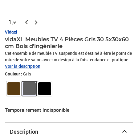
1
/6
Vidaxl
vidaXL Meubles TV 4 Pièces Gris 30 5x30x60
cm Bois d'ingénierie
Cet ensemble de meuble TV suspendu est destiné à être le point de
mire de votre salon avec un design à la fois tendance et pratique.
Ces armoires TV murales sont en bois d’ingénierie, ce qui les rend
Voir la description
robustes et stables. Chaque armoire dispose de 2 étagères, ce qui
Couleur :
Gris
en fait un endroit idéal pour ranger tous vos livres, magazines,
DVD ou autres objets. Ces armoires murales sont également
faciles à nettoyer avec un chiffon humide.Couleur : grisMatériau :
bois d'ingénierieDimensions : 30,5 x 30 x 60 cm (l x P x
H)L'assemblage est requisLa livraison contient :4 x meuble TV
Temporairement Indisponible
Description