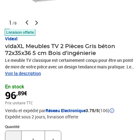
1
/9
Livraison offerte
Vidaxl
vidaXL Meubles TV 2 Pièces Gris béton
72x35x36 5 cm Bois d'ingénierie
Le meuble TV classique est certainement conçu pour être un point
de mire de votre pièce avec un design tendance mais pratique. Le
meuble TV est équipé de 2 compartiments, offrant un grand
Voir la description
espace de rangement pour garder vos magazines, livres, DVD et
En stock
appareils multimédia bien organisés et à portée de main. De plus,
96
,89€
le meuble TV peut être placé horizontalement ou verticalement, ce
qui en fait un complément parfait à votre espace de vie
Prix unitaire TTC
actuel.Couleur : Gris bétonMatériau : bois d'ingénierieDimensions :
Vendu et expédié par
Réseau Electronique
3.75/5
(106)
72 x 35 x 36,5 cm (l x P x H)Peut être placée horizontalement ou
Expédié sous 2 jours
livraison offerte
verticalementL'assemblage est requisLa livraison contient :2 x
meuble TV
Quantité : 1
Quantité