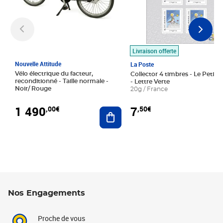
Livraison offerte
Nouvelle Attitude
La Poste
Vélo électrique du facteur,
Collector 4 timbres - Le Petit P
reconditionné - Taille normale -
- Lettre Verte
Noir/ Rouge
20g / France
1 490
7
,00€
,50€
Ajouter au panier
Nos Engagements
Proche de vous