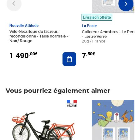
Livraison offerte
Nouvelle Attitude
La Poste
Vélo électrique du facteur,
Collector 4 timbres - Le Petit P
reconditionné - Taille normale -
- Lettre Verte
Noir/ Rouge
20g / France
1 490
7
,00€
,50€
Ajouter au panier
Vous pourriez également aimer
Prix 1 490,00€
Prix 7,50€