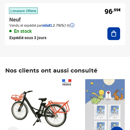
96
,99€
Livraison Offerte
Neuf
Vendu et expédié par
vidaXL
2.79/5
(14)
Ajouter
En stock
Expédié sous 3 jours
Nos clients ont aussi consulté
Prix 1 490,00€
Prix 7,50€