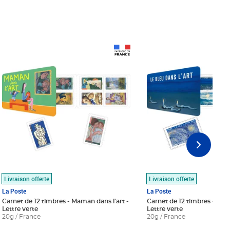
Prix 18,24€
Prix 18,24€
Livraison offerte
Livraison offerte
La Poste
La Poste
Carnet de 12 timbres - Maman dans l'art -
Carnet de 12 timbres - Le bl
Lettre verte
Lettre verte
20g / France
20g / France