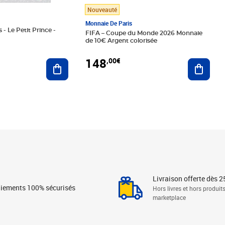
Nouveauté
Monnaie De Paris
 - Le Petit Prince -
FIFA – Coupe du Monde 2026 Monnaie
de 10€ Argent colorisée
148
,00€
Ajouter au panier
Ajoute
Livraison offerte dès 2
iements 100% sécurisés
Hors livres et hors produit
marketplace