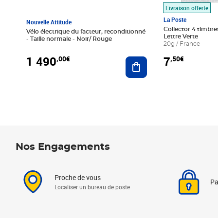
Livraison offerte
La Poste
Nouvelle Attitude
Collector 4 timbres
Vélo électrique du facteur, reconditionné
Lettre Verte
- Taille normale - Noir/ Rouge
20g / France
1 490
7
,00€
,50€
Ajouter au panier
Nos Engagements
Proche de vous
Pa
Localiser un bureau de poste