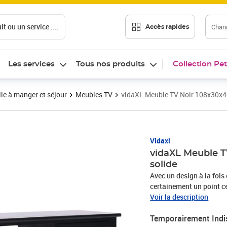
t ou un service ....
Chang
Accès rapides
Les services
Tous nos produits
Collection Pet
le à manger et séjour
Meubles TV
vidaXL Meuble TV Noir 108x30x4
Vidaxl
vidaXL Meuble T
solide
Avec un design à la fois
certainement un point ce
en MDF, ce meuble TV app
Voir la description
est équipé de 2 comparti
Temporairement Indi
multimédia, consoles de