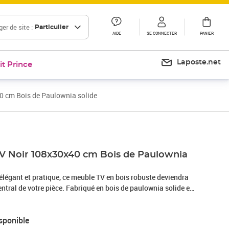
er de site :
Particulier
AIDE
SE CONNECTER
PANIER
Laposte.net
it Prince
0 cm Bois de Paulownia solide
V Noir 108x30x40 cm Bois de Paulownia
 élégant et pratique, ce meuble TV en bois robuste deviendra
ntral de votre pièce. Fabriqué en bois de paulownia solide et
ortera une touche intemporelle à votre maison. De plus, il
ments et de 4 tiroirs pour ranger bibelots et appareils
sponible
 jeu et magazines.Couleur : NoirMatériau : bois de Paulownia