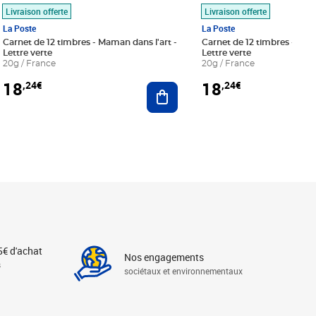
Livraison offerte
Livraison offerte
La Poste
La Poste
Carnet de 12 timbres - Maman dans l'art -
Carnet de 12 timbres - Le bl
Lettre verte
Lettre verte
20g / France
20g / France
18
18
,24€
,24€
r au panier
Ajouter au panier
5€ d'achat
Nos engagements
s
sociétaux et environnementaux