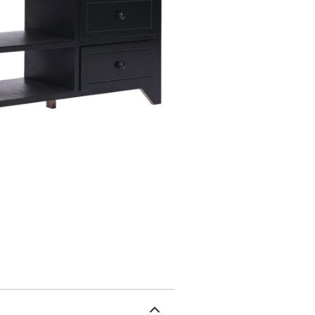
solide, MDFDimensions :
tiroirsCapacité de char
tiroir : 2,5 kgCapacité 