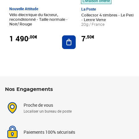
Livraison offerte
Nouvelle Attitude
La Poste
Vélo électrique du facteur,
Collector 4 timbres - Le Petit P
reconditionné - Taille normale -
- Lettre Verte
Noir/ Rouge
20g / France
1 490
7
,00€
,50€
Ajouter au panier
Nos Engagements
Proche de vous
Localiser un bureau de poste
Paiements 100% sécurisés