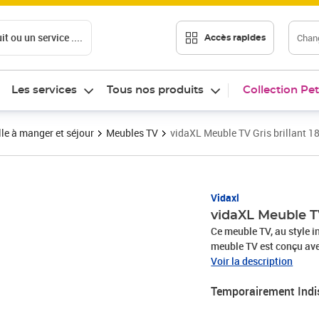
t ou un service ....
Chang
Accès rapides
Les services
Tous nos produits
Collection Pet
le à manger et séjour
Meubles TV
vidaXL Meuble TV Gris brillant 
Vidaxl
vidaXL Meuble T
Ce meuble TV, au style in
meuble TV est conçu avec
totale est réglable. Vous
Voir la description
comme vous le souhaitez.
Temporairement Indi
brillantMatériau : agglo
H)L'assemblage est requ