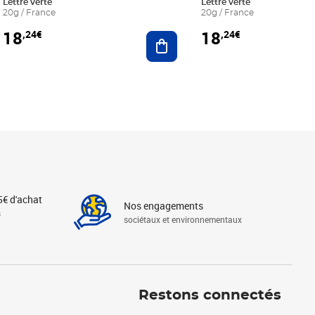
Lettre verte
Lettre verte
20g / France
20g / France
18
18
,24€
,24€
r au panier
Ajouter au panier
5€ d'achat
Nos engagements
s
sociétaux et environnementaux
Linkedin
Instagram
X
Tiktok
Facebook
Youtube
Threads
Restons connectés