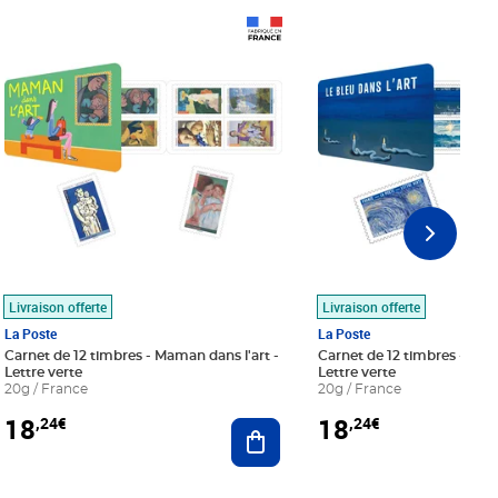
Prix 18,24€
Prix 18,24€
Livraison offerte
Livraison offerte
La Poste
La Poste
Carnet de 12 timbres - Maman dans l'art -
Carnet de 12 timbres - Le bl
Lettre verte
Lettre verte
20g / France
20g / France
18
18
,24€
,24€
r au panier
Ajouter au panier