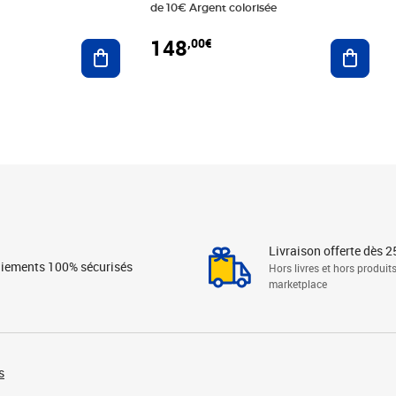
de 10€ Argent colorisée
148
,00€
Ajouter au panier
Ajoute
Livraison offerte dès 2
iements 100% sécurisés
Hors livres et hors produit
marketplace
s