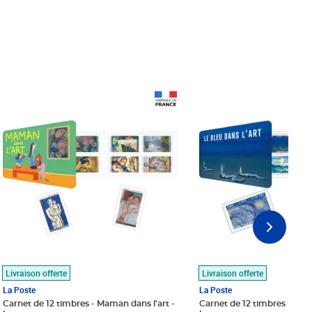
Prix 18,24€
Prix 18,24€
Livraison offerte
Livraison offerte
La Poste
La Poste
Carnet de 12 timbres - Maman dans l'art -
Carnet de 12 timbres - Le bl