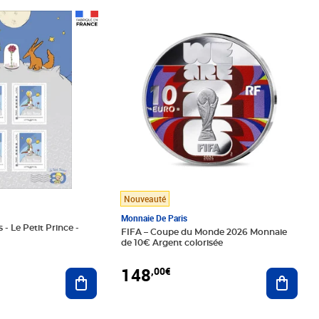
Prix 148,00€
Nouveauté
Monnaie De Paris
 - Le Petit Prince -
FIFA – Coupe du Monde 2026 Monnaie
de 10€ Argent colorisée
148
,00€
Ajouter au panier
Ajoute