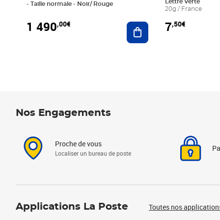
Lettre Verte
- Taille normale - Noir/ Rouge
20g / France
1 490
7
,00€
,50€
Ajouter au panier
Nos Engagements
Proche de vous
Pa
Localiser un bureau de poste
Applications La Poste
Toutes nos application