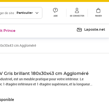
er de site :
Particulier
AIDE
SE CONNECTER
PANIER
Laposte.net
it Prince
180x30x43 cm Aggloméré
V Gris brillant 180x30x43 cm Aggloméré
dustriel, est un meuble pratique pour votre intérieur. Le
 1 étagère inférieure et 1 étagère supérieure, et la longueur
 pouvez placer l’étagère supérieure à différents endroits
 Il est facile à nettoyer avec un chiffon humide.Couleur : gris
sponible
méréDimensions totales : 180 x 30 x 43 cm (l x P x
is