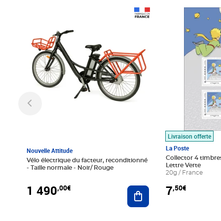
Prix 1 490,00€
Prix 7,50€
Livraison offerte
La Poste
Nouvelle Attitude
Collector 4 timbres
Vélo électrique du facteur, reconditionné
Lettre Verte
- Taille normale - Noir/ Rouge
20g / France
1 490
7
,00€
,50€
Ajouter au panier