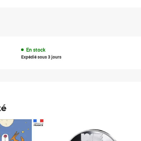
En stock
Expédié sous 3 jours
té
Prix 148,00€