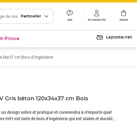
er de site :
Particulier
AIDE
SE CONNECTER
PANIER
Laposte.net
it Prince
x34x37 cm Bois d’ingénierie
Prix 69,99€
V Gris béton 120x34x37 cm Bois
un design sobre et pratique et conviendra à n'importe quel
e HiFi est faite de bois d’ingénierie qui est stable et durable.
 espace de stockage pour organiser proprement vos lecteurs
écepteur numérique ou supports multimédia. Ce meuble TV