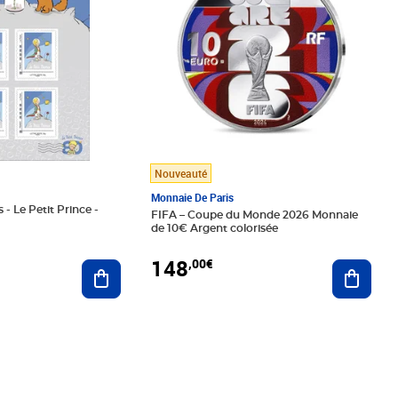
Nouveauté
Monnaie De Paris
 - Le Petit Prince -
FIFA – Coupe du Monde 2026 Monnaie
de 10€ Argent colorisée
148
,00€
Ajouter au panier
Ajoute