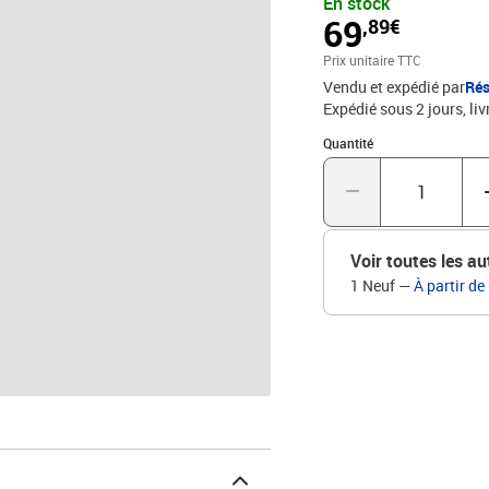
En stock
bien conçu sera un exce
69
,89€
meuble TV est également 
humide.Couleur : Gris b
Prix unitaire TTC
(L x l x H)Avec 1 porte 
Vendu et expédié par
Rés
Expédié sous 2 jours
liv
Quantité : 1
Quantité
Voir toutes les au
1 Neuf
—
À partir de