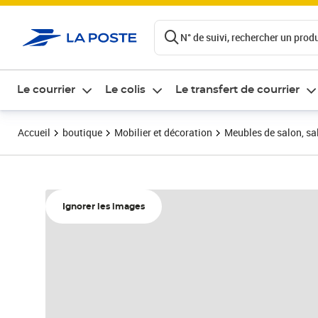
ontenu de la page
N° de suivi, rechercher un produi
Le courrier
Le colis
Le transfert de courrier
Accueil
boutique
Mobilier et décoration
Meubles de salon, sal
Ignorer les images