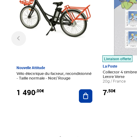
Livraison offerte
La Poste
Nouvelle Attitude
Collector 4 timbres
Vélo électrique du facteur, reconditionné
Lettre Verte
- Taille normale - Noir/ Rouge
20g / France
1 490
7
,00€
,50€
Ajouter au panier