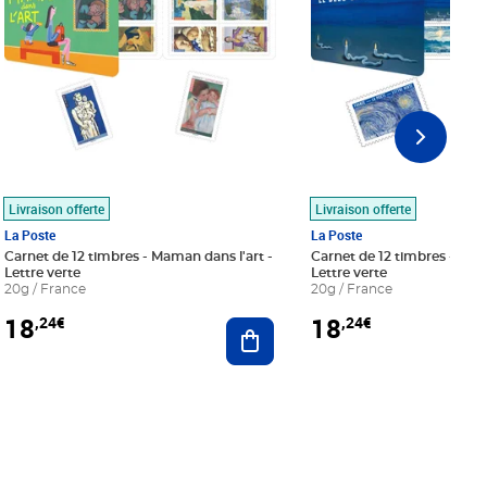
Livraison offerte
Livraison offerte
La Poste
La Poste
Carnet de 12 timbres - Maman dans l'art -
Carnet de 12 timbres - Le bl
Lettre verte
Lettre verte
20g / France
20g / France
18
18
,24€
,24€
r au panier
Ajouter au panier