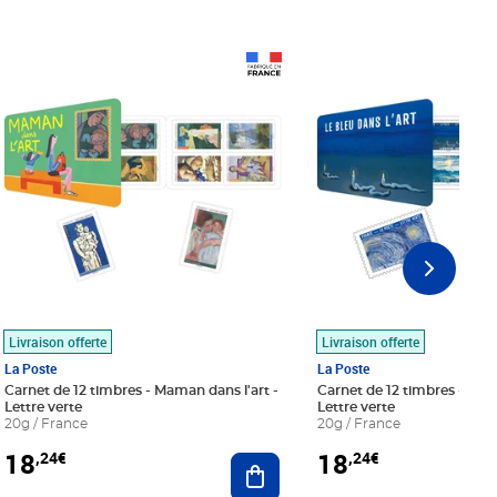
Prix 18,24€
Prix 18,24€
Livraison offerte
Livraison offerte
La Poste
La Poste
Carnet de 12 timbres - Maman dans l'art -
Carnet de 12 timbres - Le bl
Lettre verte
Lettre verte
20g / France
20g / France
18
18
,24€
,24€
r au panier
Ajouter au panier