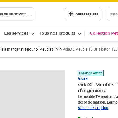
t ou un service ....
Chang
Accès rapides
Les services
Tous nos produits
Collection Pet
le à manger et séjour
Meubles TV
vidaXL Meuble TV Gris béton 120
Prix 69,89€
Livraison offerte
Vidaxl
vidaXL Meuble T
d’ingénierie
Le meuble TV moderne a 
décor de maison. L'armoir
Elle dispose d'un grand
Voir la description
DVD, console de jeux, r