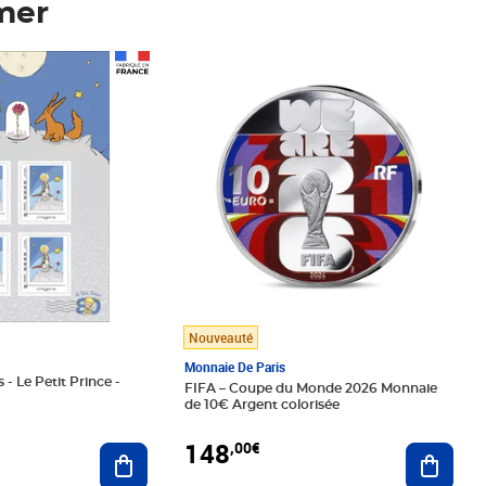
mer
Prix 148,00€
Nouveauté
Monnaie De Paris
 - Le Petit Prince -
FIFA – Coupe du Monde 2026 Monnaie
de 10€ Argent colorisée
148
,00€
Ajouter au panier
Ajoute