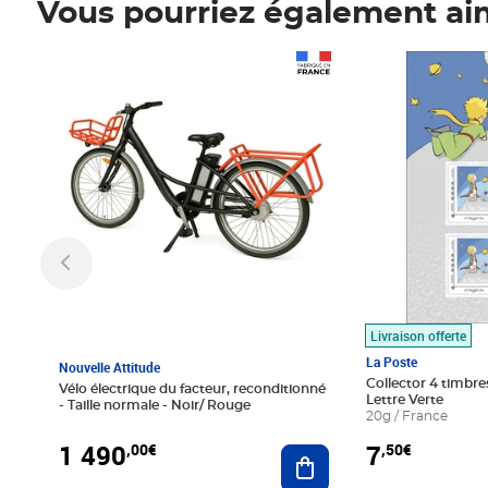
Vous pourriez également ai
Prix 1 490,00€
Prix 7,50€
Livraison offerte
La Poste
Nouvelle Attitude
Collector 4 timbres
Vélo électrique du facteur, reconditionné
Lettre Verte
- Taille normale - Noir/ Rouge
20g / France
1 490
7
,00€
,50€
Ajouter au panier