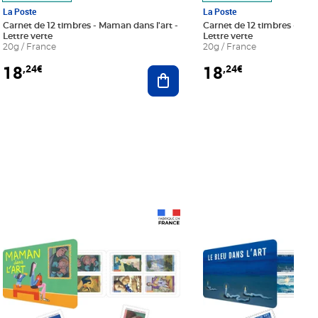
La Poste
La Poste
Carnet de 12 timbres - Maman dans l'art -
Carnet de 12 timbres - Le bl
Lettre verte
Lettre verte
20g / France
20g / France
18
18
,24€
,24€
r au panier
Ajouter au panier
Prix 18,24€
Prix 18,24€