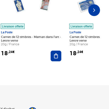
Livraison offerte
Livraison offerte
La Poste
La Poste
Carnet de 12 timbres - Maman dans l'art -
Carnet de 12 timbres - Le bl
Lettre verte
Lettre verte
20g / France
20g / France
18
18
,24€
,24€
r au panier
Ajouter au panier
5€ d'achat