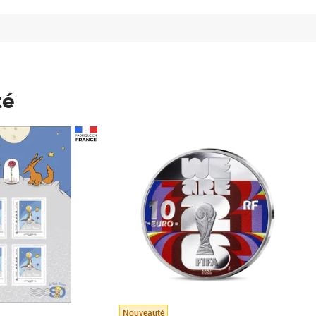
té
Prix 148,00€
Nouveauté