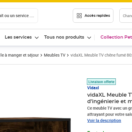
t ou un service ....
Chang
Accès rapides
Les services
Tous nos produits
Collection Pet
le à manger et séjour
Meubles TV
vidaXL Meuble TV chêne fumé 80x
Prix 83,98€
Livraison offerte
Vidaxl
vidaXL Meuble T
d'ingénierie et 
Ce meuble TV avec un g
attrayant pour votre sal
cadre en métal de l'armoi
Voir la description
durabilité, une stabilit