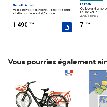
La Poste
Nouvelle Attitude
Collector 4 timbres
Vélo électrique du facteur, reconditionné
Lettre Verte
- Taille normale - Noir/ Rouge
20g / France
1 490
7
,00€
,50€
Ajouter au panier
Vous pourriez également ai
Prix 1 490,00€
Prix 7,50€