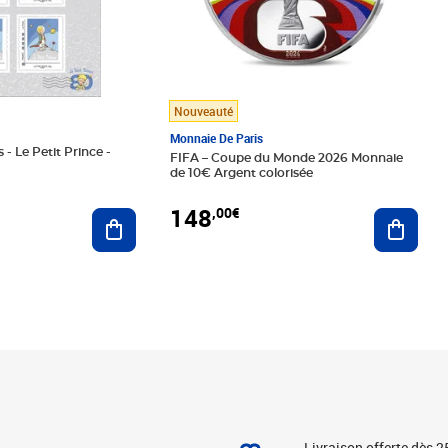
Nouveauté
Monnaie De Paris
 - Le Petit Prince -
FIFA – Coupe du Monde 2026 Monnaie
de 10€ Argent colorisée
148
,00€
Ajouter au panier
Ajoute
Livraison offerte dès 2