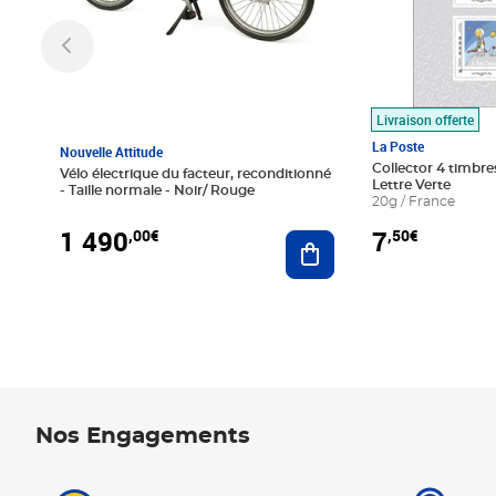
Livraison offerte
La Poste
Nouvelle Attitude
Collector 4 timbres
Vélo électrique du facteur, reconditionné
Lettre Verte
- Taille normale - Noir/ Rouge
20g / France
1 490
7
,00€
,50€
Ajouter au panier
Nos Engagements