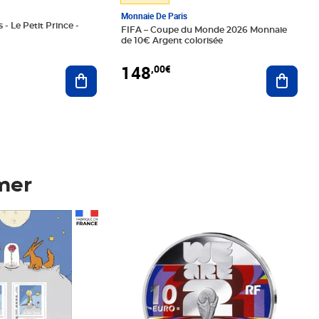
Monnaie De Paris
 - Le Petit Prince -
FIFA – Coupe du Monde 2026 Monnaie
de 10€ Argent colorisée
148
,00€
Ajouter au panier
Ajoute
mer
Prix 148,00€