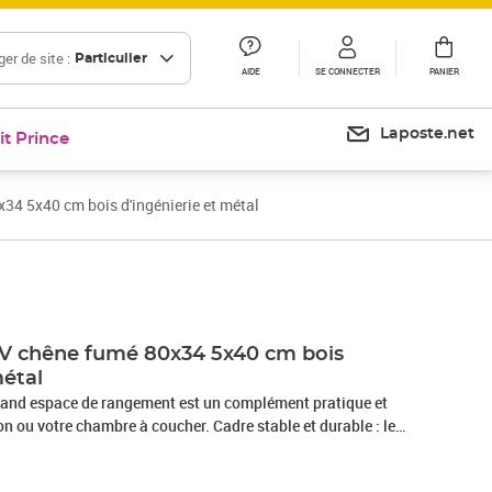
er de site :
Particulier
AIDE
SE CONNECTER
PANIER
Laposte.net
it Prince
34 5x40 cm bois d'ingénierie et métal
Prix 84,99€
Prix 103,97€
V chêne fumé 80x34 5x40 cm bois
métal
rand espace de rangement est un complément pratique et
on ou votre chambre à coucher. Cadre stable et durable : le
re rehausse votre intérieur d'un style industriel et offre une
é et une résistance à la corrosion exceptionnelles.Matériau