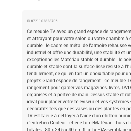
ID 8721102838705
Ce meuble TV avec un grand espace de rangement
et attrayant pour votre salon ou votre chambre à 
durable : le cadre en métal de l'armoire rehausse vo
industriel et offre une durabilité, une stabilité et 
exceptionnelles.Matériau stable et durable : le boi
durable et stable dont la surface lisse résiste à l'
fendillement, ce qui en fait un choix fiable pour u
projets.Grand espace de rangement : ce meuble T
rangement pour garder vos magazines, livres, DVD
organisés et à portée de main.Dessus stable et rob
idéal pour placer votre téléviseur et vos systèmes 
décoratifs tels que des vases ou des plantes en pot
TV est facile à nettoyer à l'aide d'un chiffon humi
d'entretien.Couleur : chêne fuméMatériau : bois d
totales : 80 x 34,5 x 40 cm (L x l x H)Assemblage r