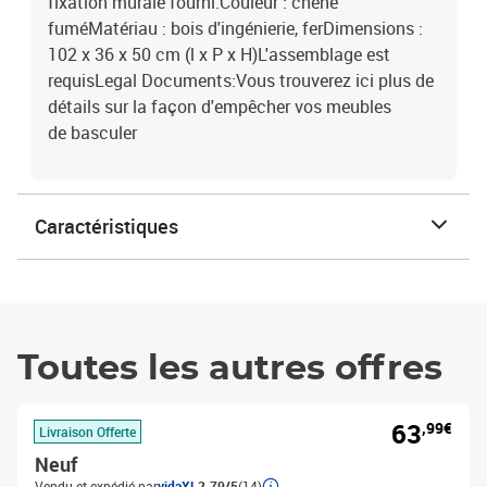
fixation murale fourni.Couleur : chêne
fuméMatériau : bois d'ingénierie, ferDimensions :
102 x 36 x 50 cm (l x P x H)L'assemblage est
requisLegal Documents:Vous trouverez ici plus de
détails sur la façon d'empêcher vos meubles
de basculer
Caractéristiques
Toutes les autres offres
63
,99€
Livraison Offerte
Neuf
Vendu et expédié par
vidaXL
2.79/5
(14)