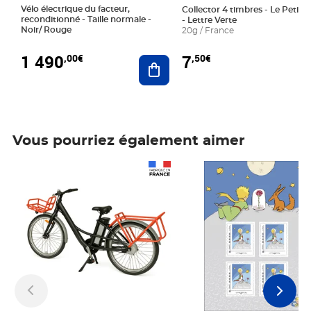
Vélo électrique du facteur,
Collector 4 timbres - Le Petit P
reconditionné - Taille normale -
- Lettre Verte
Noir/ Rouge
20g / France
1 490
7
,00€
,50€
Ajouter au panier
Vous pourriez également aimer
Prix 1 490,00€
Prix 7,50€