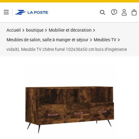
ontenu de la page
Accueil
boutique
Mobilier et décoration
Meubles de salon, salle à manger et séjour
Meubles TV
vidaXL Meuble TV chêne fumé 102x36x50 cm bois d'ingénierie
Prix barré 71,99 €
Prix 63,89€
Prix 6