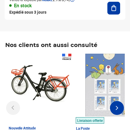
Ajouter
En stock
Expédié sous 3 jours
Nos clients ont aussi consulté
Prix 1 490,00€
Prix 7,50€
Livraison offerte
Nouvelle Attitude
La Poste