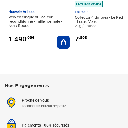
Livraison offerte
Nouvelle Attitude
La Poste
Vélo électrique du facteur,
Collector 4 timbres - Le Petit P
reconditionné - Taille normale -
- Lettre Verte
Noir/ Rouge
20g / France
1 490
7
,00€
,50€
Ajouter au panier
Nos Engagements
Proche de vous
Localiser un bureau de poste
Paiements 100% sécurisés