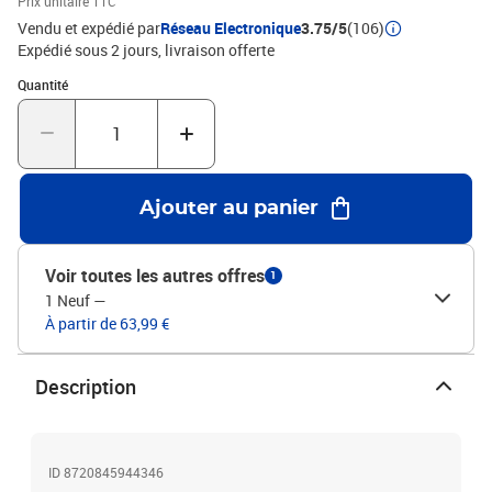
Prix unitaire TTC
être utilisé avec le dispositif de fixation murale fourni.Couleur :
Vendu et expédié par
Réseau Electronique
3.75/5
(106)
chêne fuméMatériau : bois d'ingénierie, ferDimensions : 102 x 36 x
Expédié sous 2 jours
livraison offerte
50 cm (l x P x H)L'assemblage est requisLegal Documents:Vous
Quantité : 1
Quantité
trouverez ici plus de détails sur la façon d'empêcher vos meubles
de basculer
Ajouter au panier
Voir toutes les autres offres
1
1 Neuf
—
À partir de 63,99 €
Description
ID 8720845944346