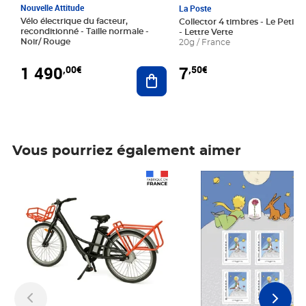
Nouvelle Attitude
La Poste
Vélo électrique du facteur,
Collector 4 timbres - Le Petit P
reconditionné - Taille normale -
- Lettre Verte
Noir/ Rouge
20g / France
1 490
7
,00€
,50€
Ajouter au panier
Vous pourriez également aimer
Prix 1 490,00€
Prix 7,50€