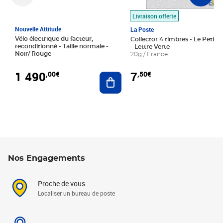
Livraison offerte
Nouvelle Attitude
La Poste
Vélo électrique du facteur,
Collector 4 timbres - Le Petit P
reconditionné - Taille normale -
- Lettre Verte
Noir/ Rouge
20g / France
1 490
7
,00€
,50€
Ajouter au panier
Nos Engagements
Proche de vous
Localiser un bureau de poste