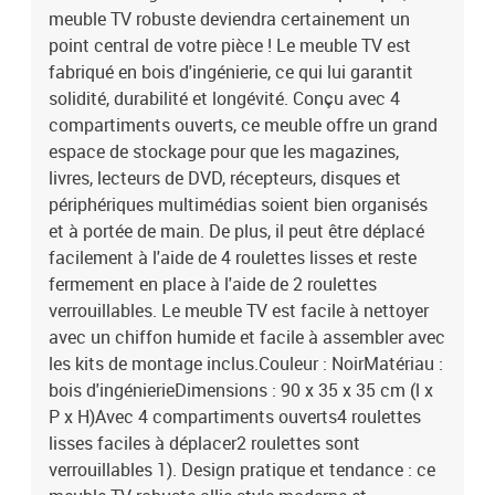
meuble TV robuste deviendra certainement un
pratique et tendance : ce meuble TV robuste allie style moderne et
rangements fonctionnels pour sublimer n'importe quelle pièce. 2).
point central de votre pièce ! Le meuble TV est
bois contreplaqué durable : fabriqué en bois contreplaqué pour
fabriqué en bois d'ingénierie, ce qui lui garantit
une robustesse, une durabilité et des performances fiables. 3).
solidité, durabilité et longévité. Conçu avec 4
Grand espace de rangement : dispose de 4 compartiments ouverts
compartiments ouverts, ce meuble offre un grand
pour ranger magazines, livres, lecteurs DVD, récepteurs, disques et
espace de stockage pour que les magazines,
appareils multimédias. 4). Mobile et stable : équipé de 4 roulettes
livres, lecteurs de DVD, récepteurs, disques et
à roulement lisse pour un déplacement facile et de 2 roulettes
périphériques multimédias soient bien organisés
verrouillables pour un maintien sûr. 5). Entretien et montage
faciles : facile à nettoyer avec un chiffon humide et rapide à
et à portée de main. De plus, il peut être déplacé
assembler grâce aux kits de montage inclus. Couleur : Noir
facilement à l'aide de 4 roulettes lisses et reste
Matériau : bois contreplaqué Dimensions : 90 x 35 x 35 cm (l x P x
fermement en place à l'aide de 2 roulettes
H) Avec 4 compartiments ouverts 4 roulettes lisses faciles à
verrouillables. Le meuble TV est facile à nettoyer
déplacer 2 roulettes sont verrouillables EAN : 8719883673424
avec un chiffon humide et facile à assembler avec
SKU : 800181 Marque : vidaXL
les kits de montage inclus.Couleur : NoirMatériau :
bois d'ingénierieDimensions : 90 x 35 x 35 cm (l x
P x H)Avec 4 compartiments ouverts4 roulettes
lisses faciles à déplacer2 roulettes sont
verrouillables 1). Design pratique et tendance : ce