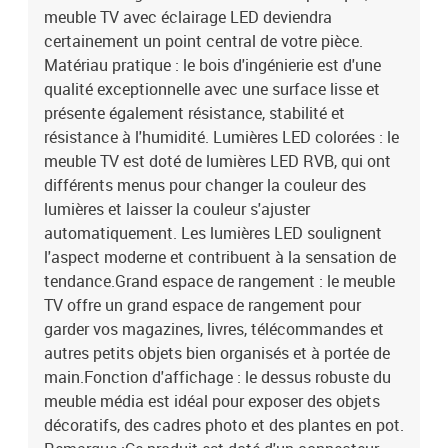
meuble TV avec éclairage LED deviendra
pot. Remarque :Ce produit est doté d'un connecteur USB, mais la
source d'alimentation certifiée de USB 5V n'est pas incluse.Chaque
certainement un point central de votre pièce.
produit est livré avec un manuel de montage dans la boîte pour un
Matériau pratique : le bois d'ingénierie est d'une
montage facile.Couleur : noirMatériau : bois
qualité exceptionnelle avec une surface lisse et
d'ingénierieDimensions totales : 290 x 36,5 x 40 cm (L x l x H)Avec
présente également résistance, stabilité et
lumière LED RVBLa livraison contient :1 x meuble TV (milieu)2 x
résistance à l'humidité. Lumières LED colorées : le
meuble TV (latéral)
meuble TV est doté de lumières LED RVB, qui ont
différents menus pour changer la couleur des
lumières et laisser la couleur s'ajuster
automatiquement. Les lumières LED soulignent
l'aspect moderne et contribuent à la sensation de
tendance.Grand espace de rangement : le meuble
TV offre un grand espace de rangement pour
garder vos magazines, livres, télécommandes et
autres petits objets bien organisés et à portée de
main.Fonction d'affichage : le dessus robuste du
meuble média est idéal pour exposer des objets
décoratifs, des cadres photo et des plantes en pot.