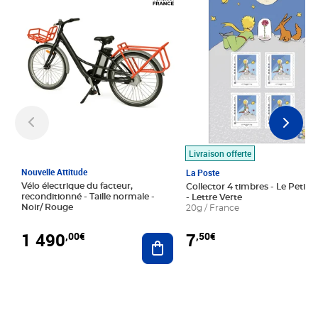
Livraison offerte
Nouvelle Attitude
La Poste
Vélo électrique du facteur,
Collector 4 timbres - Le Petit P
reconditionné - Taille normale -
- Lettre Verte
Noir/ Rouge
20g / France
1 490
7
,00€
,50€
Ajouter au panier