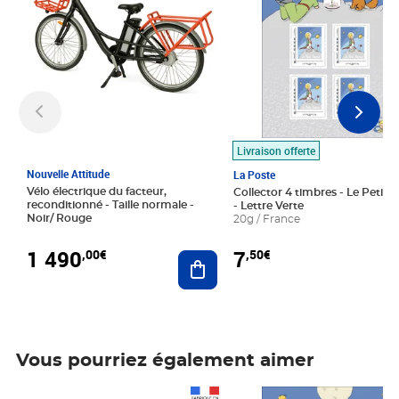
Livraison offerte
Nouvelle Attitude
La Poste
Vélo électrique du facteur,
Collector 4 timbres - Le Petit P
reconditionné - Taille normale -
- Lettre Verte
Noir/ Rouge
20g / France
1 490
7
,00€
,50€
Ajouter au panier
Vous pourriez également aimer
Prix 1 490,00€
Prix 7,50€