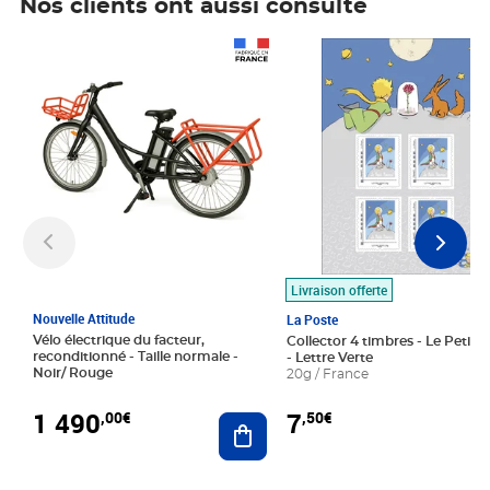
Nos clients ont aussi consulté
Prix 1 490,00€
Prix 7,50€
Livraison offerte
Nouvelle Attitude
La Poste
Vélo électrique du facteur,
Collector 4 timbres - Le Petit P
reconditionné - Taille normale -
- Lettre Verte
Noir/ Rouge
20g / France
1 490
7
,00€
,50€
Ajouter au panier