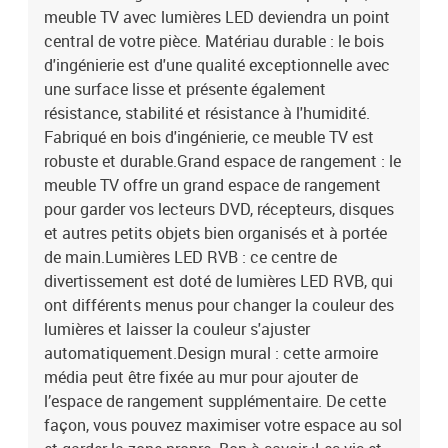
meuble TV avec lumières LED deviendra un point
espace au sol et garder la zone propre. Bon à savoir :Les vis et les
chevilles pour l'intérieur du mur ne sont pas incluses. Nous vous
central de votre pièce. Matériau durable : le bois
conseillons de trouver et d'utiliser des vis et des chevilles adaptées
d'ingénierie est d'une qualité exceptionnelle avec
spécifiquement à vos murs. Si vous n'êtes pas sûr, vous pouvez
une surface lisse et présente également
consulter un professionnel. Veuillez lire et suivre chaque étape des
résistance, stabilité et résistance à l'humidité.
instructions.Ce produit est doté d'un connecteur USB qui nécessite
Fabriqué en bois d'ingénierie, ce meuble TV est
une source d'alimentation USB de 5V certifiée (non
robuste et durable.Grand espace de rangement : le
incluse).Couleur : chêne fuméMatériau : bois d'ingénierie,
meuble TV offre un grand espace de rangement
verreDimensions : 40,5 x 30 x 60 cm (L x l x H)Assemblage requis :
oui
pour garder vos lecteurs DVD, récepteurs, disques
et autres petits objets bien organisés et à portée
de main.Lumières LED RVB : ce centre de
divertissement est doté de lumières LED RVB, qui
ont différents menus pour changer la couleur des
lumières et laisser la couleur s'ajuster
automatiquement.Design mural : cette armoire
média peut être fixée au mur pour ajouter de
l’espace de rangement supplémentaire. De cette
façon, vous pouvez maximiser votre espace au sol