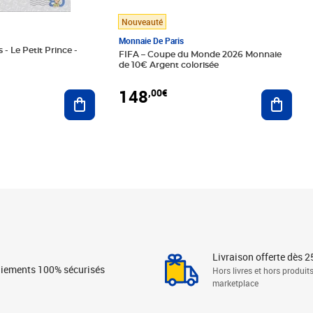
Nouveauté
Monnaie De Paris
 - Le Petit Prince -
FIFA – Coupe du Monde 2026 Monnaie
de 10€ Argent colorisée
148
,00€
Ajouter au panier
Ajoute
Livraison offerte dès 2
iements 100% sécurisés
Hors livres et hors produit
marketplace