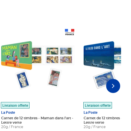
Prix 18,24€
Prix 18,24€
Livraison offerte
Livraison offerte
La Poste
La Poste
Carnet de 12 timbres - Maman dans l'art -
Carnet de 12 timbres - Le bl
Lettre verte
Lettre verte
20g / France
20g / France