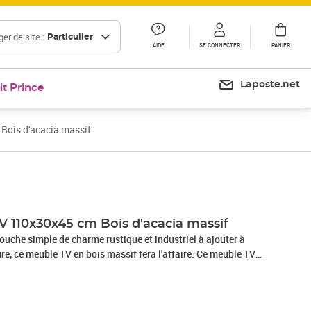
er de site :
Particulier
AIDE
SE CONNECTER
PANIER
Laposte.net
it Prince
Bois d'acacia massif
Prix 105,99€
V 110x30x45 cm Bois d'acacia massif
ouche simple de charme rustique et industriel à ajouter à
ure, ce meuble TV en bois massif fera l'affaire. Ce meuble TV
upplément pratique et accrocheur à votre maison. Équipé de 3
, ce buffet offre suffisamment d’espace pour garder vos
 que divers autres petits articles à portée de main. Fabriquée