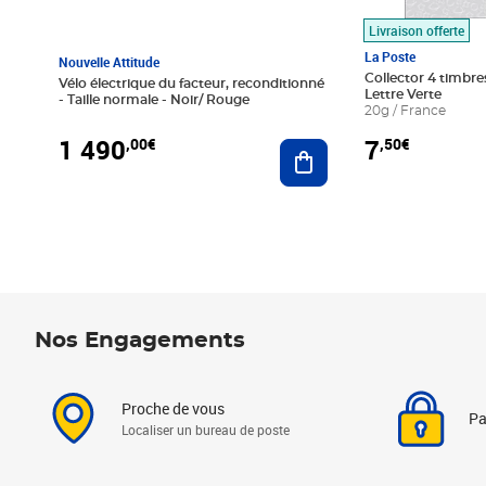
Livraison offerte
La Poste
Nouvelle Attitude
Collector 4 timbres
Vélo électrique du facteur, reconditionné
Lettre Verte
- Taille normale - Noir/ Rouge
20g / France
1 490
7
,00€
,50€
Ajouter au panier
Nos Engagements
Proche de vous
Pa
Localiser un bureau de poste