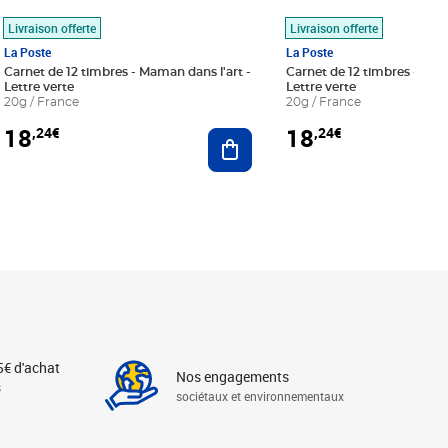
Livraison offerte
Livraison offerte
La Poste
La Poste
Carnet de 12 timbres - Maman dans l'art -
Carnet de 12 timbres - Le bl
Lettre verte
Lettre verte
20g / France
20g / France
18
18
,24€
,24€
r au panier
Ajouter au panier
5€ d'achat
Nos engagements
s
sociétaux et environnementaux