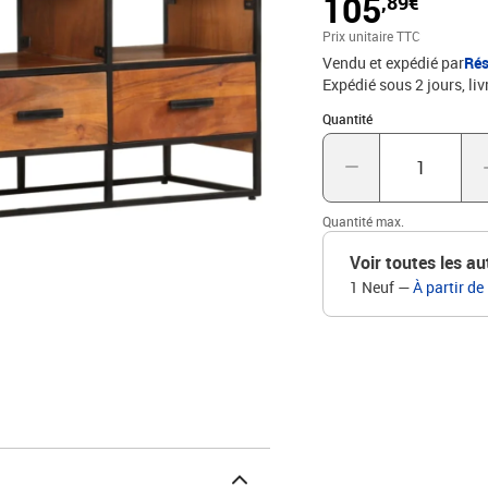
105
,89€
en bois de manguier d’ac
belles stries marronnes.
Prix unitaire TTC
d'acacia rendent chaque 
Vendu et expédié par
Rés
le cadre en fer enduit de
Expédié sous 2 jours
liv
industriel de l'armoire 
grain du bois rendent c
Quantité : 1
Quantité
de l'autre. La livraison e
votre produit.Matériau :
noir, MDFDimensions : 11
étagèresL'assemblage es
Quantité max.
Voir toutes les au
1 Neuf
—
À partir de