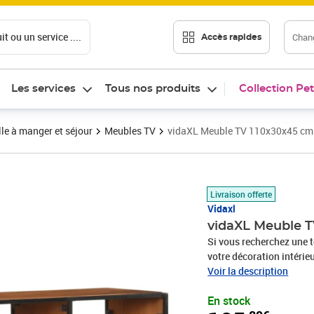
t ou un service ....
Chang
Accès rapides
Les services
Tous nos produits
Collection Pet
le à manger et séjour
Meubles TV
vidaXL Meuble TV 110x30x45 cm 
Prix 105,89€
Livraison offerte
Vidaxl
vidaXL Meuble T
Si vous recherchez une t
votre décoration intérie
est définitivement un s
Voir la description
tiroirs et de 3 étagères
En stock
magazines, livres, ainsi