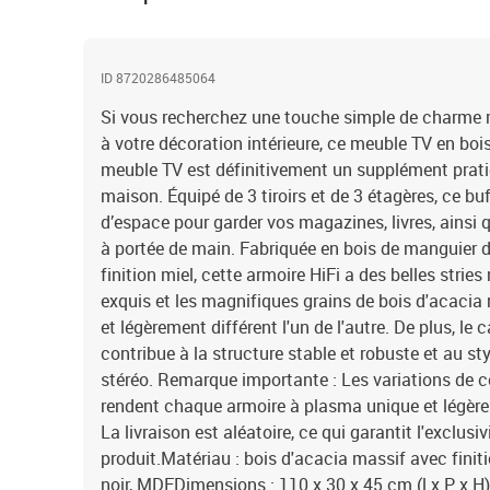
ID 8720286485064
Si vous recherchez une touche simple de charme ru
à votre décoration intérieure, ce meuble TV en bois 
meuble TV est définitivement un supplément prati
maison. Équipé de 3 tiroirs et de 3 étagères, ce b
d’espace pour garder vos magazines, livres, ainsi q
à portée de main. Fabriquée en bois de manguier 
finition miel, cette armoire HiFi a des belles stries
exquis et les magnifiques grains de bois d'acaci
et légèrement différent l'un de l'autre. De plus, le
contribue à la structure stable et robuste et au sty
stéréo. Remarque importante : Les variations de co
rendent chaque armoire à plasma unique et légèreme
La livraison est aléatoire, ce qui garantit l'exclusivi
produit.Matériau : bois d'acacia massif avec finiti
noir, MDFDimensions : 110 x 30 x 45 cm (l x P x H)