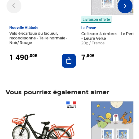
Livraison offerte
Nouvelle Attitude
La Poste
Vélo électrique du facteur,
Collector 4 timbres - Le Petit P
reconditionné - Taille normale -
- Lettre Verte
Noir/ Rouge
20g / France
1 490
7
,00€
,50€
Ajouter au panier
Vous pourriez également aimer
Prix 1 490,00€
Prix 7,50€