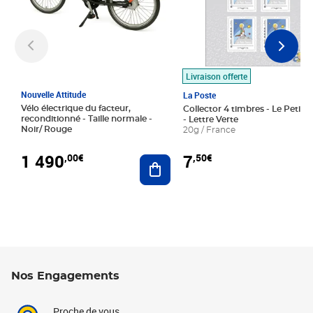
Livraison offerte
Nouvelle Attitude
La Poste
Vélo électrique du facteur,
Collector 4 timbres - Le Petit P
reconditionné - Taille normale -
- Lettre Verte
Noir/ Rouge
20g / France
1 490
7
,00€
,50€
Ajouter au panier
Nos Engagements
Proche de vous