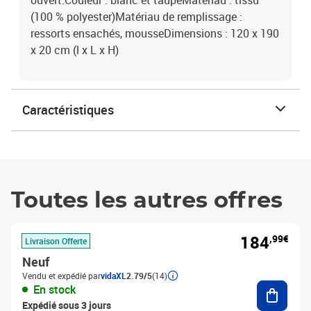
ouvert.Couleur : blanc et taupeMatériau : tissu
(100 % polyester)Matériau de remplissage :
ressorts ensachés, mousseDimensions : 120 x 190
x 20 cm (l x L x H)
Caractéristiques
Toutes les autres offres
184
,99€
Livraison Offerte
Neuf
Vendu et expédié par
vidaXL
2.79/5
(14)
Ajouter
En stock
Expédié sous 3 jours