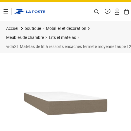
ontenu de la page
Accueil
boutique
Mobilier et décoration
Meubles de chambre
Lits et matelas
vidaXL Matelas de lit à ressorts ensachés fermeté moyenne taupe 
Prix 184,89€
Prix 1
Prix 2