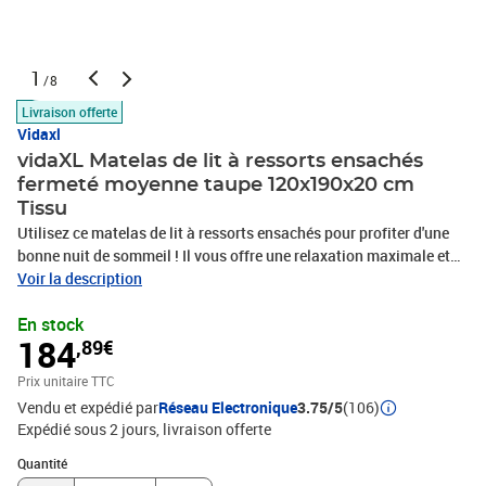
1
/8
Livraison offerte
Vidaxl
vidaXL Matelas de lit à ressorts ensachés
fermeté moyenne taupe 120x190x20 cm
Tissu
Utilisez ce matelas de lit à ressorts ensachés pour profiter d'une
bonne nuit de sommeil ! Il vous offre une relaxation maximale et
un sommeil agréable. Tissu durable : le tissu présente un aspect
Voir la description
simple et épuré, et il est respirant et durable.Ressorts ensachés : le
En stock
ressort ensaché individuel intégré est connu pour sa très haute
184
,89€
qualité tout en assurant un haut niveau de durabilité et
d'adaptabilité. Il peut absorber efficacement le bruit et les chocs
Prix unitaire TTC
causés par les sauts et les rotations.Mousse confortable : la
Vendu et expédié par
Réseau Electronique
3.75/5
(106)
mousse absorbe les chocs et peut détecter la pression et bien
Expédié sous 2 jours
livraison offerte
soutenir le corps. En même temps, elle peut aussi soulager la
fatigue, ce qui la rend idéale pour la circulation sanguine, et vous
Quantité : 1
Quantité
offre une relaxation et un repos complets. Ainsi, elle améliore la