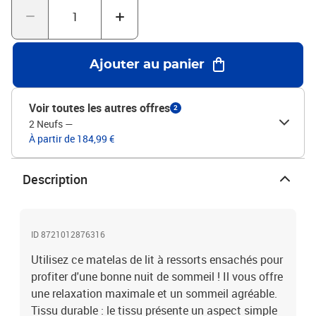
qualité du sommeil.Support moyen-dur : ce matelas de lit offre
une stabilité accrue et juste le niveau de fermeté sans sacrifier le
confort. Il est donc idéal pour les personnes qui dorment sur le dos
ou sur le ventre. Bon à savoir :Pour des raisons d'hygiène, le
Ajouter au panier
matelas ne peut pas être retourné si l'emballage est retiré ou
ouvert.Couleur : blanc et taupeMatériau : tissu (100 %
polyester)Matériau de remplissage : ressorts ensachés,
Voir toutes les autres offres
2
mousseDimensions : 120 x 190 x 20 cm (l x L x H)
2 Neufs
—
À partir de 184,99 €
Description
ID 8721012876316
Utilisez ce matelas de lit à ressorts ensachés pour
profiter d'une bonne nuit de sommeil ! Il vous offre
une relaxation maximale et un sommeil agréable.
Tissu durable : le tissu présente un aspect simple