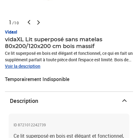
1
/10
Vidaxl
vidaXL Lit superposé sans matelas
80x200/120x200 cm bois massif
Ce lit superposé en bois est élégant et fonctionnel, ce qui en fait un
supplément parfait à toute pièce dont l'espace est limité. Bois de
pin massif : le bois de pin massif est un matériau naturel
Voir la description
magnifique. Le bois de pin a un grain droit et les nœuds donnent
Temporairement Indisponible
au matériau son aspect caractéristique et rustique.Design sûr : le
lit surélevé est conçu dans un souci de sécurité. Il comprend des
garde-corps qui empêchent l'utilisateur de rouler pendant son
sommeil.Convient aux espaces limités : le cadre de lit est un
Description
excellent choix pour toute pièce dont l'espace est limité, il fournit
deux lits individuels avec un design compact. Bon à savoir :La
livraison comprend uniquement un cadre de lit. Le matelas n'est
pas inclus. Vous pouvez consulter notre boutique pour trouver les
ID 8721012242739
matelas assortis.Couleur : Marron ciréMatériau : Pin
Ce lit superposé en bois est élégant et fonctionnel,
massifMatériau des lattes : ContreplaquéDimensions hors tout :