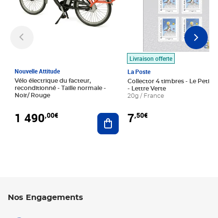
Livraison offerte
Nouvelle Attitude
La Poste
Vélo électrique du facteur,
Collector 4 timbres - Le Petit P
reconditionné - Taille normale -
- Lettre Verte
Noir/ Rouge
20g / France
1 490
7
,00€
,50€
Ajouter au panier
Nos Engagements