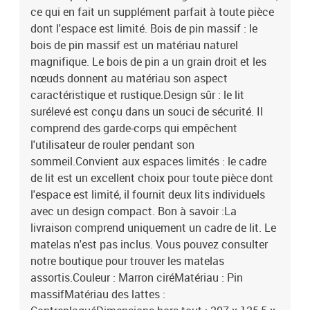
ce qui en fait un supplément parfait à toute pièce
207 x 125,5 x 145 cm (L x l x H)Dimensions du matelas adaptées :
80 x 200/120 x 200 cm (l x L) (matelas non inclus)Assemblage
dont l'espace est limité. Bois de pin massif : le
requis : OuiLe lit haut ne convient pas aux enfants de moins de 6
bois de pin massif est un matériau naturel
ans
magnifique. Le bois de pin a un grain droit et les
nœuds donnent au matériau son aspect
caractéristique et rustique.Design sûr : le lit
surélevé est conçu dans un souci de sécurité. Il
comprend des garde-corps qui empêchent
l'utilisateur de rouler pendant son
sommeil.Convient aux espaces limités : le cadre
de lit est un excellent choix pour toute pièce dont
l'espace est limité, il fournit deux lits individuels
avec un design compact. Bon à savoir :La
livraison comprend uniquement un cadre de lit. Le
matelas n'est pas inclus. Vous pouvez consulter
notre boutique pour trouver les matelas
assortis.Couleur : Marron ciréMatériau : Pin
massifMatériau des lattes :