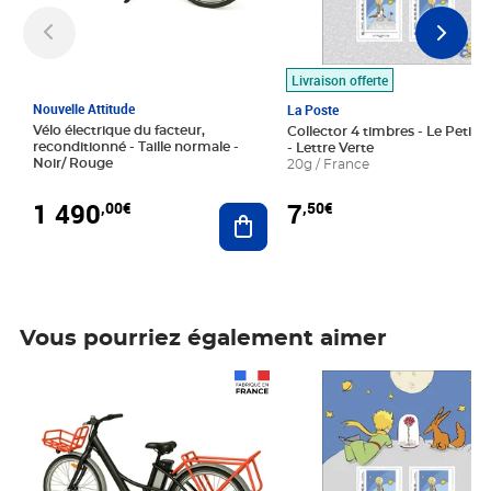
Livraison offerte
Nouvelle Attitude
La Poste
Vélo électrique du facteur,
Collector 4 timbres - Le Petit P
reconditionné - Taille normale -
- Lettre Verte
Noir/ Rouge
20g / France
1 490
7
,00€
,50€
Ajouter au panier
Vous pourriez également aimer
Prix 1 490,00€
Prix 7,50€