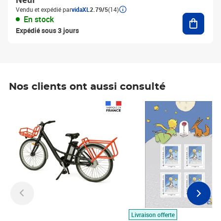
Vendu et expédié par
vidaXL
2.79/5
(14)
Ajouter
En stock
Expédié sous 3 jours
Nos clients ont aussi consulté
Prix 1 490,00€
Prix 7,50€
Livraison offerte