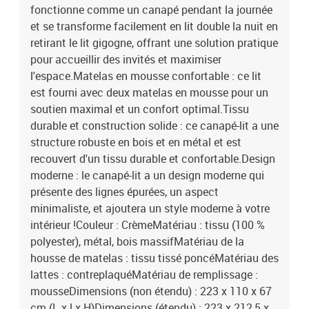
fonctionne comme un canapé pendant la journée
et se transforme facilement en lit double la nuit en
retirant le lit gigogne, offrant une solution pratique
pour accueillir des invités et maximiser
l'espace.Matelas en mousse confortable : ce lit
est fourni avec deux matelas en mousse pour un
soutien maximal et un confort optimal.Tissu
durable et construction solide : ce canapé-lit a une
structure robuste en bois et en métal et est
recouvert d'un tissu durable et confortable.Design
moderne : le canapé-lit a un design moderne qui
présente des lignes épurées, un aspect
minimaliste, et ajoutera un style moderne à votre
intérieur !Couleur : CrèmeMatériau : tissu (100 %
polyester), métal, bois massifMatériau de la
housse de matelas : tissu tissé poncéMatériau des
lattes : contreplaquéMatériau de remplissage :
mousseDimensions (non étendu) : 223 x 110 x 67
cm (L x l x H)Dimensions (étendu) : 223 x 212,5 x