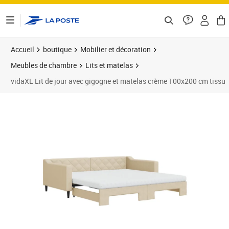
ontenu de la page
Accueil
boutique
Mobilier et décoration
Meubles de chambre
Lits et matelas
vidaXL Lit de jour avec gigogne et matelas crème 100x200 cm tissu
Prix barré 461,99 €
Prix 392,89€
Prix 3