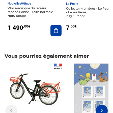
Nouvelle Attitude
La Poste
Vélo électrique du facteur,
Collector 4 timbres - Le Petit P
reconditionné - Taille normale -
- Lettre Verte
Noir/ Rouge
20g / France
1 490
7
,00€
,50€
Ajouter au panier
Vous pourriez également aimer
Prix 1 490,00€
Prix 7,50€