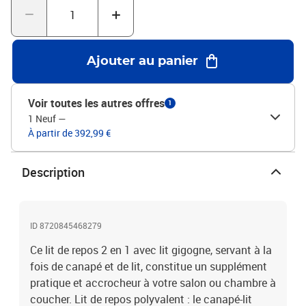
CrèmeMatériau : tissu (100 % polyester), métal, bois
massifMatériau de la housse de matelas : tissu tissé
poncéMatériau des lattes : contreplaquéMatériau de remplissage :
mousseDimensions (non étendu) : 223 x 110 x 67 cm (L x l x
Ajouter au panier
H)Dimensions (étendu) : 223 x 212,5 x 67 cm (L x l x H) Dimensions
du matelas en mousse (chacun) : 100 x 200 x 10 cm (l x L x
H)Hauteur du siège à partir du sol : 26,5 cmHauteur des pieds : 15
Voir toutes les autres offres
1
cmL'assemblage est requisLa livraison contient :1 x lit de jour avec
1 Neuf
—
lit gigogne 2 x matelas en mousse
À partir de 392,99 €
Description
ID 8720845468279
Ce lit de repos 2 en 1 avec lit gigogne, servant à la
fois de canapé et de lit, constitue un supplément
pratique et accrocheur à votre salon ou chambre à
coucher. Lit de repos polyvalent : le canapé-lit