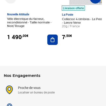
Livraison offerte
Nouvelle Attitude
La Poste
Vélo électrique du facteur,
Collector 4 timbres - Le Petit P
reconditionné - Taille normale -
- Lettre Verte
Noir/ Rouge
20g / France
1 490
7
,00€
,50€
Ajouter au panier
Nos Engagements
Proche de vous
Localiser un bureau de poste