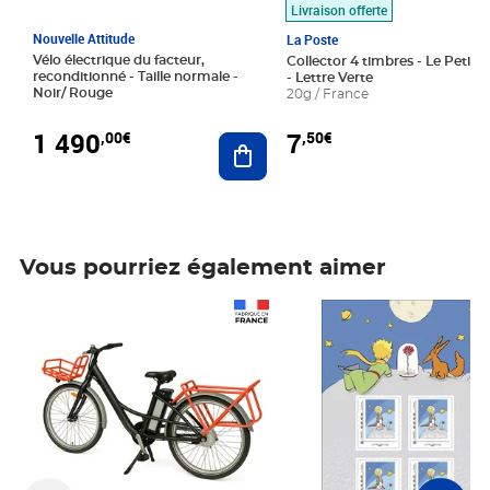
Livraison offerte
Nouvelle Attitude
La Poste
Vélo électrique du facteur,
Collector 4 timbres - Le Petit P
reconditionné - Taille normale -
- Lettre Verte
Noir/ Rouge
20g / France
1 490
7
,00€
,50€
Ajouter au panier
Vous pourriez également aimer
Prix 1 490,00€
Prix 7,50€