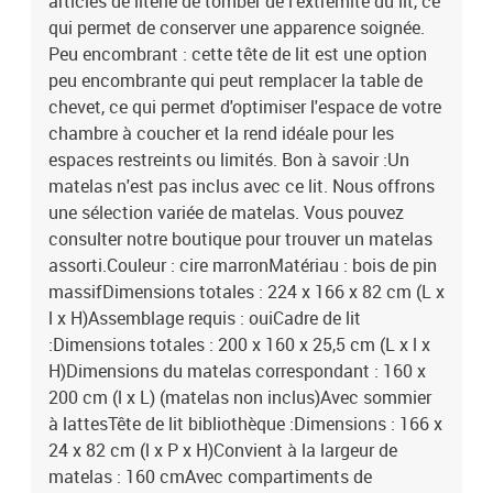
articles de literie de tomber de l'extrémité du lit, ce
qui permet de conserver une apparence soignée.
Peu encombrant : cette tête de lit est une option
peu encombrante qui peut remplacer la table de
chevet, ce qui permet d'optimiser l'espace de votre
chambre à coucher et la rend idéale pour les
espaces restreints ou limités. Bon à savoir :Un
matelas n'est pas inclus avec ce lit. Nous offrons
une sélection variée de matelas. Vous pouvez
consulter notre boutique pour trouver un matelas
assorti.Couleur : cire marronMatériau : bois de pin
massifDimensions totales : 224 x 166 x 82 cm (L x
l x H)Assemblage requis : ouiCadre de lit
:Dimensions totales : 200 x 160 x 25,5 cm (L x l x
H)Dimensions du matelas correspondant : 160 x
200 cm (l x L) (matelas non inclus)Avec sommier
à lattesTête de lit bibliothèque :Dimensions : 166 x
24 x 82 cm (l x P x H)Convient à la largeur de
matelas : 160 cmAvec compartiments de