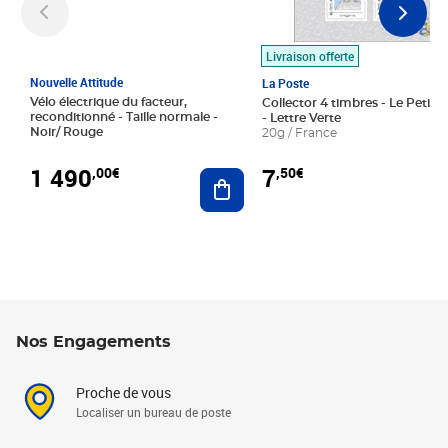
Livraison offerte
Nouvelle Attitude
La Poste
Vélo électrique du facteur,
Collector 4 timbres - Le Petit P
reconditionné - Taille normale -
- Lettre Verte
Noir/ Rouge
20g / France
1 490
7
,00€
,50€
Ajouter au panier
Nos Engagements
Proche de vous
Localiser un bureau de poste