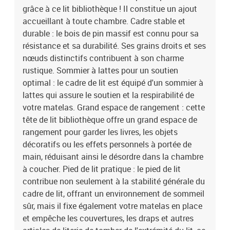
grâce à ce lit bibliothèque ! Il constitue un ajout
draps et autres articles de literie de tomber de l'extrémité du lit, ce
qui permet de conserver une apparence soignée. Peu encombrant :
accueillant à toute chambre. Cadre stable et
cette tête de lit est une option peu encombrante qui peut remplacer
durable : le bois de pin massif est connu pour sa
la table de chevet, ce qui permet d'optimiser l'espace de votre
résistance et sa durabilité. Ses grains droits et ses
chambre à coucher et la rend idéale pour les espaces restreints ou
nœuds distinctifs contribuent à son charme
limités. Bon à savoir :Un matelas n'est pas inclus avec ce lit. Nous
rustique. Sommier à lattes pour un soutien
offrons une sélection variée de matelas. Vous pouvez consulter
optimal : le cadre de lit est équipé d'un sommier à
notre boutique pour trouver un matelas assorti.Couleur : cire
lattes qui assure le soutien et la respirabilité de
marronMatériau : bois de pin massifDimensions totales : 224 x
166 x 82 cm (L x l x H)Assemblage requis : ouiCadre de lit
votre matelas. Grand espace de rangement : cette
:Dimensions totales : 200 x 160 x 25,5 cm (L x l x H)Dimensions du
tête de lit bibliothèque offre un grand espace de
matelas correspondant : 160 x 200 cm (l x L) (matelas non
rangement pour garder les livres, les objets
inclus)Avec sommier à lattesTête de lit bibliothèque :Dimensions :
décoratifs ou les effets personnels à portée de
166 x 24 x 82 cm (l x P x H)Convient à la largeur de matelas : 160
main, réduisant ainsi le désordre dans la chambre
cmAvec compartiments de rangementLa livraison contient :1 x
à coucher. Pied de lit pratique : le pied de lit
cadre de lit1 x tête de lit bibliothèque
contribue non seulement à la stabilité générale du
cadre de lit, offrant un environnement de sommeil
sûr, mais il fixe également votre matelas en place
et empêche les couvertures, les draps et autres